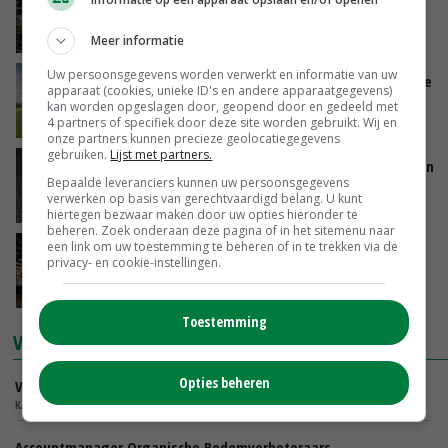
ruimte om te blijven weiden
DELAVAL
Meer informatie
Uw persoonsgegevens worden verwerkt en informatie van uw
Waar valt vandaag de meeste energiewinst te
apparaat (cookies, unieke ID's en andere apparaatgegevens)
behalen
kan worden opgeslagen door, geopend door en gedeeld met
4 partners of specifiek door deze site worden gebruikt. Wij en
DLV ADVIES
onze partners kunnen precieze geolocatiegegevens
gebruiken.
Lijst met partners.
'Met zetmeelaardappelen heb je vastigheid en
Bepaalde leveranciers kunnen uw persoonsgegevens
stabiliteit'
verwerken op basis van gerechtvaardigd belang. U kunt
BAYER CROP SCIENCE
hiertegen bezwaar maken door uw opties hieronder te
beheren. Zoek onderaan deze pagina of in het sitemenu naar
een link om uw toestemming te beheren of in te trekken via de
Familie Van Vliet ziet effect van bolus snel
privacy- en cookie-instellingen.
terug: ‘De koeien gaan rustiger droog’
BOEHRINGER INGELHEIM
Toestemming
VACATURES
Opties beheren
Verkoper Binnendienst Glastuinbouw
KARO BV - ZWAAGDIJK, NOORD-HOLLAND,
Accountmanager Organische Bodemverbeteraars