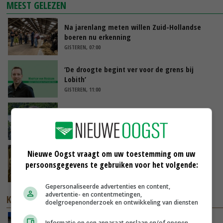
MEEST GELEZEN
Na jarenlang meten willen Zuid-Hollandse
boeren nu erkenning
GISTEREN, 07:00
‘De droogte begint ver voor de grens bij
Lobith’
GISTEREN, 11:00
Oekraïne-vlogger Kees Huizinga: ‘Bezoek van
de ambassade mag zelf groente plukken’
07-08-2026
Nieuwe Oogst vraagt om uw toestemming om uw
Aandeel China in wereldwijde fritesexport
neemt verder toe
persoonsgegevens te gebruiken voor het volgende:
07-08-2026
Gepersonaliseerde advertenties en content,
advertentie- en contentmetingen,
KENNISPARTNERS
doelgroepenonderzoek en ontwikkeling van diensten
Kortere boxtijd, rustiger melken en meer
Informatie op een apparaat opslaan en/of openen