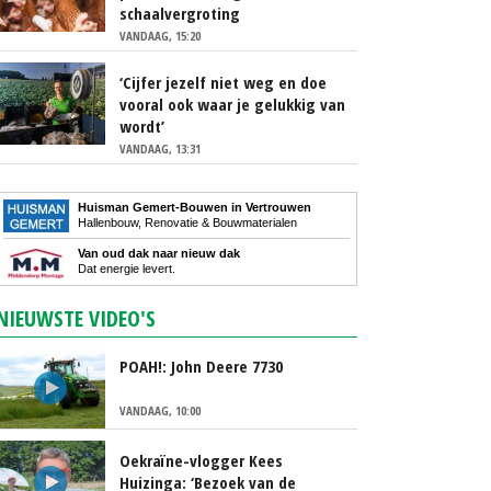
schaalvergroting
VANDAAG, 15:20
‘Cijfer jezelf niet weg en doe
vooral ook waar je gelukkig van
wordt’
VANDAAG, 13:31
Huisman Gemert-Bouwen in Vertrouwen
Hallenbouw, Renovatie & Bouwmaterialen
Van oud dak naar nieuw dak
Dat energie levert.
NIEUWSTE VIDEO'S
POAH!: John Deere 7730
VANDAAG, 10:00
Oekraïne-vlogger Kees
Huizinga: ‘Bezoek van de