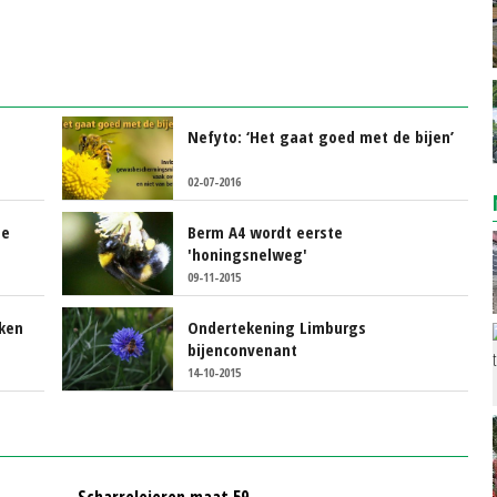
Nefyto: ‘Het gaat goed met de bijen’
02-07-2016
de
Berm A4 wordt eerste
'honingsnelweg'
09-11-2015
rken
Ondertekening Limburgs
bijenconvenant
14-10-2015
Scharreleieren maat 59