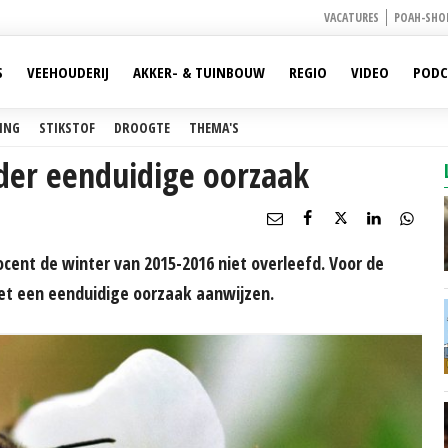
VACATURES
POAH-SHO
S
VEEHOUDERIJ
AKKER- & TUINBOUW
REGIO
VIDEO
PODC
ING
STIKSTOF
DROOGTE
THEMA'S
nder eenduidige oorzaak
ocent de winter van 2015-2016 niet overleefd. Voor de
iet een eenduidige oorzaak aanwijzen.