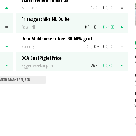
Barneveld
€ 12,00
€ 0,00
Fritesgeschikt NL Du Be
PotatoNL
€ 15,00
~
€ 23,00
Uien Middenmeer Geel 30-60% grof
Noteringen
€ 0,00
~
€ 0,00
DCA BestPigletPrice
Biggen weekprijzen
€ 26,50
€ 0,50
MEER MARKTPRIJZEN