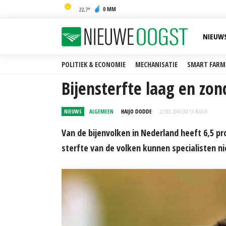
0 MM
22,7
NIEUW
POLITIEK & ECONOMIE
MECHANISATIE
SMART FARM
Bijensterfte laag en zo
NIEUWS
ALGEMEEN
HAIJO DODDE
22 DEC 2016 OM 13:46
UUR
Van de bijenvolken in Nederland heeft 6,5 pr
sterfte van de volken kunnen specialisten n