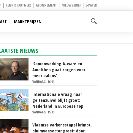
P
KENNISPARTNERS
ABONNEMENT
NIEUWSBRIEF
E-PAPER
AST
MARKTPRIJZEN
LAATSTE NIEUWS
‘Samenwerking A-ware en
Amalthea gaat zorgen voor
meer balans’
VANDAAG, 16:01
Internationale vraag naar
geitenzuivel blijft groot:
Nederland in Europese top
VANDAAG, 15:33
Vlaamse varkensstapel krimpt,
pluimveesector groeit door