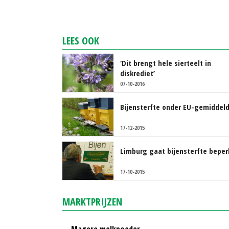
LEES OOK
‘Dit brengt hele sierteelt in
diskrediet’
07-10-2016
Bijensterfte onder EU-gemiddel
17-12-2015
Limburg gaat bijensterfte bepe
17-10-2015
MARKTPRIJZEN
Magere melkpoeder