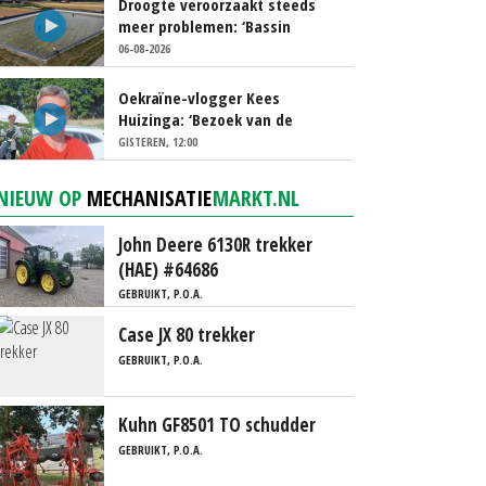
Droogte veroorzaakt steeds
meer problemen: ‘Bassin
afgelopen week al leeg’
06-08-2026
Oekraïne-vlogger Kees
Huizinga: ‘Bezoek van de
ambassade mag zelf groente
GISTEREN, 12:00
plukken’
NIEUW OP
MECHANISATIE
MARKT.NL
John Deere 6130R trekker
(HAE) #64686
GEBRUIKT, P.O.A.
Case JX 80 trekker
GEBRUIKT, P.O.A.
Kuhn GF8501 TO schudder
GEBRUIKT, P.O.A.