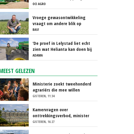
OCI AGRO
Vroege gewasontwikkeling
vraagt om andere blik op
cercospora
BASF
‘De proef in Lelystad liet echt
zien wat Helianta kan doen bij
phytophthora’
ADAMA
MEEST GELEZEN
Ministerie zoekt tweehonderd
agrariërs die mee willen
denken
GISTEREN, 11:34
Kamervragen over
onttrekkingsverbod, minister
spreekt van ‘ondernemersrisico’
GISTEREN, 16:27