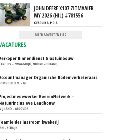
JOHN DEERE X107 ZITMAAIER
MY 2026 (HIL) #781556
GEBRUIKT, P.O.A.
MEER ADVERTENTIES
VACATURES
Verkoper Binnendienst Glastuinbouw
KARO BV - ZWAAGDIJK, NOORD-HOLLAND,
Accountmanager Organische Bodemverbeteraars
COMGOED B.V. - NL
Projectmedewerker BoerenNetwerk –
Natuurinclusieve Landbouw
WIJ.LAND - ABCOUDE
Teamleider instroom kwekerij
IBN - SCHAIJK