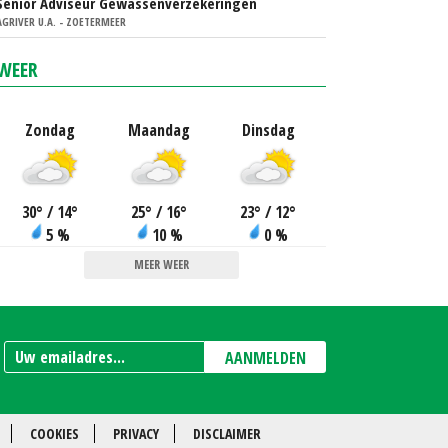
Senior Adviseur Gewassenverzekeringen
AGRIVER U.A. - ZOETERMEER
WEER
Zondag
Maandag
Dinsdag
30
°
/ 14
°
25
°
/ 16
°
23
°
/ 12
°
5 %
10 %
0 %
MEER WEER
AANMELDEN
COOKIES
PRIVACY
DISCLAIMER