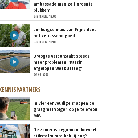
ambassade mag zelf groente
plukken’
GISTEREN, 12:00
Limburgse mais van Frijns doet
het verrassend goed
GISTEREN, 10:00
Droogte veroorzaakt steeds
meer problemen: ‘Bassin
afgelopen week al leeg’
06-08-2026
KENNISPARTNERS
In vier eenvoudige stappen de
grasgroei volgen op je telefoon
YARA
De zomer is begonnen: hoeveel
stikstofruimte heb jij nog?