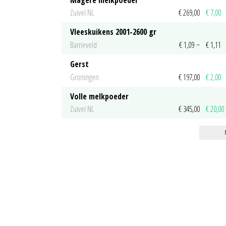
Zuivel NL
€ 269,00
€ 7,00
Vleeskuikens 2001-2600 gr
Barneveld
€ 1,09
~
€ 1,11
Gerst
Groningen
€ 197,00
€ 2,00
Volle melkpoeder
Zuivel NL
€ 345,00
€ 20,00