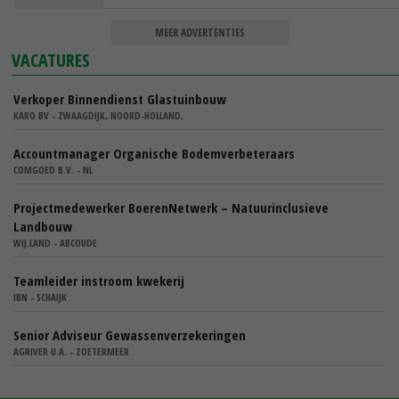
MEER ADVERTENTIES
VACATURES
Verkoper Binnendienst Glastuinbouw
KARO BV - ZWAAGDIJK, NOORD-HOLLAND,
Accountmanager Organische Bodemverbeteraars
COMGOED B.V. - NL
Projectmedewerker BoerenNetwerk – Natuurinclusieve
Landbouw
WIJ.LAND - ABCOUDE
Teamleider instroom kwekerij
IBN - SCHAIJK
Senior Adviseur Gewassenverzekeringen
AGRIVER U.A. - ZOETERMEER