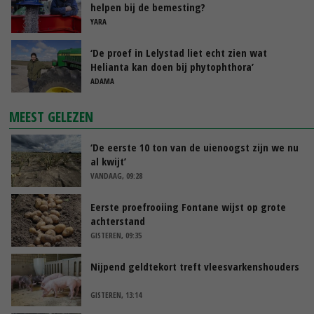
helpen bij de bemesting?
YARA
‘De proef in Lelystad liet echt zien wat
Helianta kan doen bij phytophthora’
ADAMA
MEEST GELEZEN
‘De eerste 10 ton van de uienoogst zijn we nu
al kwijt’
VANDAAG, 09:28
Eerste proefrooiing Fontane wijst op grote
achterstand
GISTEREN, 09:35
Nijpend geldtekort treft vleesvarkenshouders
GISTEREN, 13:14