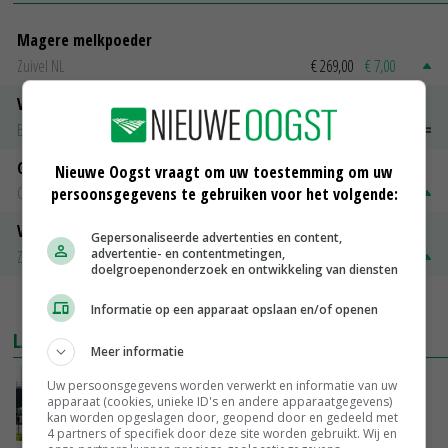
Magere melkpoeder
Zuivel NL
€ 269,00
€ 7,00
Vleeskuikens 2001-2600 gr
Barneveld
€ 1,09
~
€ 1,11
Gerst
Nieuwe Oogst vraagt om uw toestemming om uw
Groningen
€ 197,00
€ 2,00
persoonsgegevens te gebruiken voor het volgende:
Volle melkpoeder
Gepersonaliseerde advertenties en content,
advertentie- en contentmetingen,
Zuivel NL
€ 345,00
€ 20,00
doelgroepenonderzoek en ontwikkeling van diensten
MEER MARKTPRIJZEN
Informatie op een apparaat opslaan en/of openen
LAATSTE NIEUWS
Meer informatie
Gemiddelde Europese melkprijs daalt licht in
Uw persoonsgegevens worden verwerkt en informatie van uw
apparaat (cookies, unieke ID's en andere apparaatgegevens)
juni
kan worden opgeslagen door, geopend door en gedeeld met
VANDAAG, 17:04
4 partners of specifiek door deze site worden gebruikt. Wij en