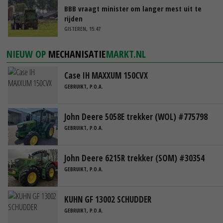
BBB vraagt minister om langer mest uit te
rijden
GISTEREN, 15:47
NIEUW OP
MECHANISATIE
MARKT.NL
Case IH MAXXUM 150CVX
GEBRUIKT, P.O.A.
John Deere 5058E trekker (WOL) #775798
GEBRUIKT, P.O.A.
John Deere 6215R trekker (SOM) #30354
GEBRUIKT, P.O.A.
KUHN GF 13002 SCHUDDER
GEBRUIKT, P.O.A.