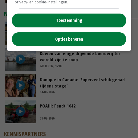
privacy- en cookie-instellingen.
NIEUWSTE VIDEO'S
Toestemming
Droogte veroorzaakt steeds meer problemen:
‘Bassin afgelopen week al leeg’
Opties beheren
GISTEREN, 14:06
Koeien van enige drijvende boerderij ter
wereld zijn te koop
GISTEREN, 12:00
Danique in Canada: ‘Superveel schik gehad
tijdens stage’
04-08-2026
POAH!: Fendt 1042
01-08-2026
KENNISPARTNERS