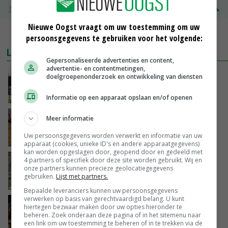
Zuivel NL
€ 345,00
€ 20,00
Nieuwe Oogst vraagt om uw toestemming om uw
MEER MARKTPRIJZEN
persoonsgegevens te gebruiken voor het volgende:
LAATSTE NIEUWS
Gepersonaliseerde advertenties en content,
advertentie- en contentmetingen,
Gemiddelde Europese melkprijs daalt licht in
doelgroepenonderzoek en ontwikkeling van diensten
juni
GISTEREN, 17:04
Informatie op een apparaat opslaan en/of openen
Frans onderzoekcentrum bestrijkt hele
Meer informatie
varkensvleesketen
Uw persoonsgegevens worden verwerkt en informatie van uw
GISTEREN, 15:29
apparaat (cookies, unieke ID's en andere apparaatgegevens)
kan worden opgeslagen door, geopend door en gedeeld met
Emmeloord noteert eerste zaaiuien op
4 partners of specifiek door deze site worden gebruikt. Wij en
onze partners kunnen precieze geolocatiegegevens
maximaal 20 euro
gebruiken.
Lijst met partners.
GISTEREN, 14:59
Bepaalde leveranciers kunnen uw persoonsgegevens
verwerken op basis van gerechtvaardigd belang. U kunt
Spontane boerenacties in Twente en
hiertegen bezwaar maken door uw opties hieronder te
Apeldoorn zetten de trend
beheren. Zoek onderaan deze pagina of in het sitemenu naar
een link om uw toestemming te beheren of in te trekken via de
GISTEREN, 14:48