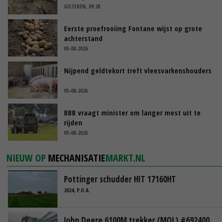
GISTEREN, 09:28
Eerste proefrooiing Fontane wijst op grote
achterstand
05-08-2026
Nijpend geldtekort treft vleesvarkenshouders
05-08-2026
BBB vraagt minister om langer mest uit te
rijden
05-08-2026
NIEUW OP
MECHANISATIE
MARKT.NL
Pottinger schudder HIT 17160HT
2024, P.O.A.
John Deere 6100M trekker (MOL) #692400