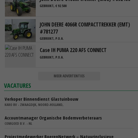
GEBRUIKT, € 92.500
JOHN DEERE 4066R COMPACTTREKKER (EMT)
#781277
GEBRUIKT, P.O.A.
Case IH PUMA 220 AFS CONNECT
GEBRUIKT, P.O.A.
MEER ADVERTENTIES
VACATURES
Verkoper Binnendienst Glastuinbouw
KARO BV - ZWAAGDIJK, NOORD-HOLLAND,
Accountmanager Organische Bodemverbeteraars
COMGOED B.V. - NL
Projectmedewerker BoerenNetwerk – Natuurinclusieve