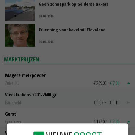
Geen zonnepark op Gelderse akkers
29-09-2016
Erkenning voor kavelruil Flevoland
30-06-2016
MARKTPRIJZEN
Magere melkpoeder
Zuivel NL
€ 269,00
€ 7,00
Vleeskuikens 2001-2600 gr
Barneveld
€ 1,09
~
€ 1,11
Gerst
Groningen
€ 197,00
€ 2,00
Volle melkpoeder