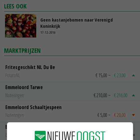
LEES OOK
Geen kastanjebomen naar Verenigd
Koninkrijk
17-12-2016
MARKTPRIJZEN
Fritesgeschikt NL Du Be
PotatoNL
€ 15,00
~
€ 23,00
Emmeloord Tarwe
Noteringen
€ 210,00
~
€ 216,00
Emmeloord Schaaltjespeen
Noteringen
€ 5,00
~
€ 20,00
Bintje A 28/35
Bintje Info
€ 48,00
~
€ 52,00