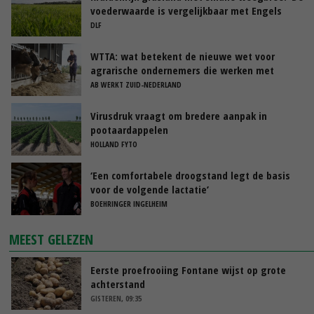
voederwaarde is vergelijkbaar met Engels
raaigras’
DLF
WTTA: wat betekent de nieuwe wet voor
agrarische ondernemers die werken met
uitzendkrachten?
AB WERKT ZUID-NEDERLAND
Virusdruk vraagt om bredere aanpak in
pootaardappelen
HOLLAND FYTO
‘Een comfortabele droogstand legt de basis
voor de volgende lactatie’
BOEHRINGER INGELHEIM
MEEST GELEZEN
Eerste proefrooiing Fontane wijst op grote
achterstand
GISTEREN, 09:35