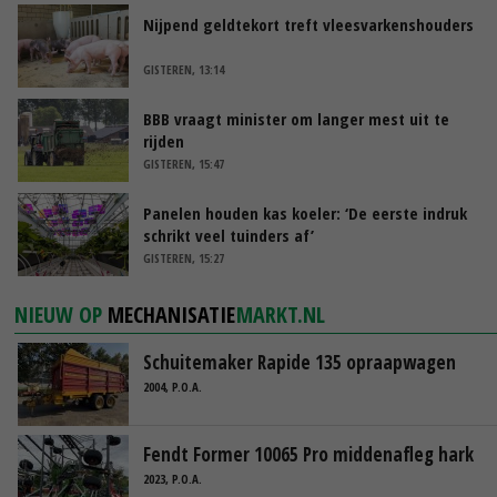
Nijpend geldtekort treft vleesvarkenshouders
GISTEREN, 13:14
BBB vraagt minister om langer mest uit te
rijden
GISTEREN, 15:47
Panelen houden kas koeler: ‘De eerste indruk
schrikt veel tuinders af’
GISTEREN, 15:27
NIEUW OP
MECHANISATIE
MARKT.NL
Schuitemaker Rapide 135 opraapwagen
2004, P.O.A.
Fendt Former 10065 Pro middenafleg hark
2023, P.O.A.