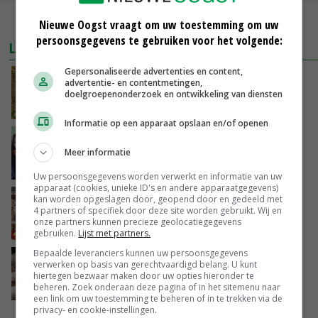
MEER MARKTPRIJZEN
Nieuwe Oogst vraagt om uw toestemming om uw
persoonsgegevens te gebruiken voor het volgende:
LAATSTE NIEUWS
Gepersonaliseerde advertenties en content,
Droogte raakt alle sectoren, LTO waarschuwt
advertentie- en contentmetingen,
voor lege schappen
doelgroepenonderzoek en ontwikkeling van diensten
VANDAAG, 11:05
Informatie op een apparaat opslaan en/of openen
‘Het is letterlijk en figuurlijk een hete zomer’
Meer informatie
VANDAAG, 11:00
Uw persoonsgegevens worden verwerkt en informatie van uw
apparaat (cookies, unieke ID's en andere apparaatgegevens)
Argentinië hervat export van pluimveevlees
kan worden opgeslagen door, geopend door en gedeeld met
4 partners of specifiek door deze site worden gebruikt. Wij en
naar EU
onze partners kunnen precieze geolocatiegegevens
VANDAAG, 10:39
gebruiken.
Lijst met partners.
Bepaalde leveranciers kunnen uw persoonsgegevens
Plotselinge prijsstijging geeft varkensmarkt
verwerken op basis van gerechtvaardigd belang. U kunt
nieuw perspectief
hiertegen bezwaar maken door uw opties hieronder te
beheren. Zoek onderaan deze pagina of in het sitemenu naar
VANDAAG, 10:02
een link om uw toestemming te beheren of in te trekken via de
privacy- en cookie-instellingen.