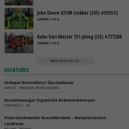
John Deere 6210R trekker (ZUI) #501512
GEBRUIKT, P.O.A.
Kuhn Vari Master 151 ploeg (LIE) #777268
GEBRUIKT, P.O.A.
MEER ADVERTENTIES
VACATURES
Verkoper Binnendienst Glastuinbouw
KARO BV - ZWAAGDIJK, NOORD-HOLLAND,
Accountmanager Organische Bodemverbeteraars
COMGOED B.V. - NL
Projectmedewerker BoerenNetwerk – Natuurinclusieve
Landbouw
WIJ.LAND - ABCOUDE