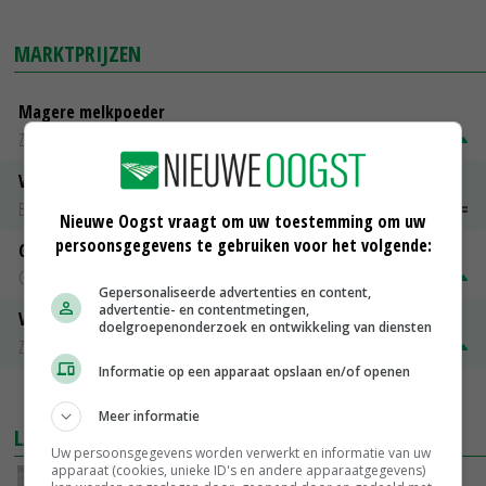
MARKTPRIJZEN
Magere melkpoeder
Zuivel NL
€ 269,00
€ 7,00
Vleeskuikens 2001-2600 gr
Barneveld
€ 1,09
~
€ 1,11
Nieuwe Oogst vraagt om uw toestemming om uw
persoonsgegevens te gebruiken voor het volgende:
Gerst
Groningen
€ 197,00
€ 2,00
Gepersonaliseerde advertenties en content,
advertentie- en contentmetingen,
Volle melkpoeder
doelgroepenonderzoek en ontwikkeling van diensten
Zuivel NL
€ 345,00
€ 20,00
Informatie op een apparaat opslaan en/of openen
MEER MARKTPRIJZEN
Meer informatie
LAATSTE NIEUWS
Uw persoonsgegevens worden verwerkt en informatie van uw
apparaat (cookies, unieke ID's en andere apparaatgegevens)
Onttrekkingsverboden voor grondwater in