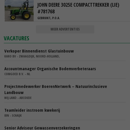
JOHN DEERE 3025E COMPACTTREKKER (LIE)
#781768
GEBRUIKT, P.O.A.
MEER ADVERTENTIES
VACATURES
Verkoper Binnendienst Glastuinbouw
KARO BV - ZWAAGDIJK, NOORD-HOLLAND,
Accountmanager Organische Bodemverbeteraars
COMGOED B.V. - NL
Projectmedewerker BoerenNetwerk – Natuurinclusieve
Landbouw
WIJ.LAND - ABCOUDE
Teamleider instroom kwekerij
IBN - SCHAIJK
Senior Adviseur Gewassenverzekeringen