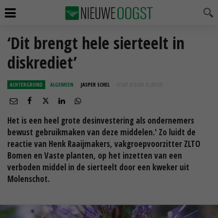
‘Dit brengt hele sierteelt in
diskrediet’
ACHTERGROND
ALGEMEEN
JASPER SCHEL
07 OKT 2016 OM 10:29
UUR
Het is een heel grote desinvestering als ondernemers
bewust gebruikmaken van deze middelen.' Zo luidt de
reactie van Henk Raaijmakers, vakgroepvoorzitter ZLTO
Bomen en Vaste planten, op het inzetten van een
verboden middel in de sierteelt door een kweker uit
Molenschot.