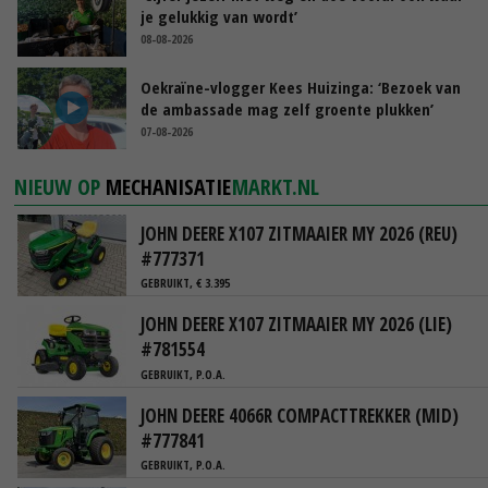
je gelukkig van wordt’
08-08-2026
Oekraïne-vlogger Kees Huizinga: ‘Bezoek van
de ambassade mag zelf groente plukken’
07-08-2026
NIEUW OP
MECHANISATIE
MARKT.NL
JOHN DEERE X107 ZITMAAIER MY 2026 (REU)
#777371
GEBRUIKT, € 3.395
JOHN DEERE X107 ZITMAAIER MY 2026 (LIE)
#781554
GEBRUIKT, P.O.A.
JOHN DEERE 4066R COMPACTTREKKER (MID)
#777841
GEBRUIKT, P.O.A.