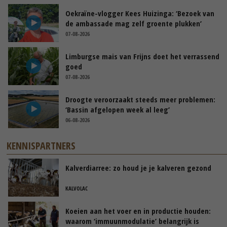
Oekraïne-vlogger Kees Huizinga: ‘Bezoek van
de ambassade mag zelf groente plukken’
07-08-2026
Limburgse mais van Frijns doet het verrassend
goed
07-08-2026
Droogte veroorzaakt steeds meer problemen:
‘Bassin afgelopen week al leeg’
06-08-2026
KENNISPARTNERS
Kalverdiarree: zo houd je je kalveren gezond
KALVOLAC
Koeien aan het voer en in productie houden:
waarom ‘immuunmodulatie’ belangrijk is