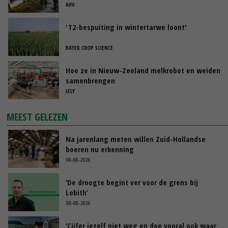
tijdens de transitieperiode
AHV
'T2-bespuiting in wintertarwe loont'
BAYER CROP SCIENCE
Hoe ze in Nieuw-Zeeland melkrobot en weiden
samenbrengen
LELY
MEEST GELEZEN
Na jarenlang meten willen Zuid-Hollandse
boeren nu erkenning
08-08-2026
‘De droogte begint ver voor de grens bij
Lobith’
08-08-2026
‘Cijfer jezelf niet weg en doe vooral ook waar