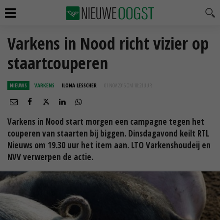
Varkens in Nood richt vizier op
staartcouperen
NIEUWS
VARKENS
ILONA LESSCHER
01 NOV 2016 OM 18:21
UUR
Varkens in Nood start morgen een campagne tegen het
couperen van staarten bij biggen. Dinsdagavond keilt RTL
Nieuws om 19.30 uur het item aan. LTO Varkenshoudeij en
NVV verwerpen de actie.