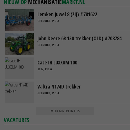
NIEUW OP
MECHANISATIE
MARKT.NL
Lemken Juwel 8 (ZIJ) #781622
GEBRUIKT, P.O.A.
John Deere 6R 150 trekker (OLD) #708784
GEBRUIKT, P.O.A.
Case IH LUXXUM 100
2017, P.O.A.
Valtra N174D trekker
GEBRUIKT, P.O.A.
MEER ADVERTENTIES
VACATURES