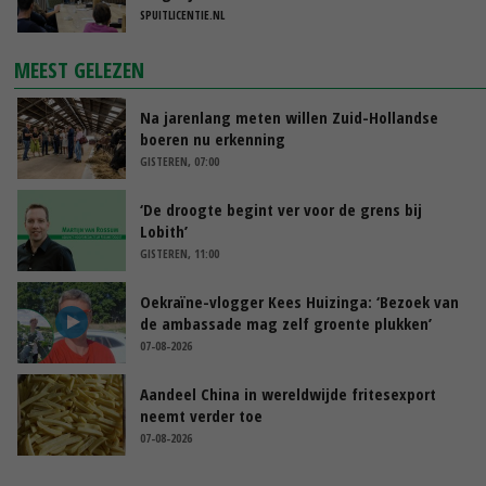
SPUITLICENTIE.NL
MEEST GELEZEN
Na jarenlang meten willen Zuid-Hollandse
boeren nu erkenning
GISTEREN, 07:00
‘De droogte begint ver voor de grens bij
Lobith’
GISTEREN, 11:00
Oekraïne-vlogger Kees Huizinga: ‘Bezoek van
de ambassade mag zelf groente plukken’
07-08-2026
Aandeel China in wereldwijde fritesexport
neemt verder toe
07-08-2026