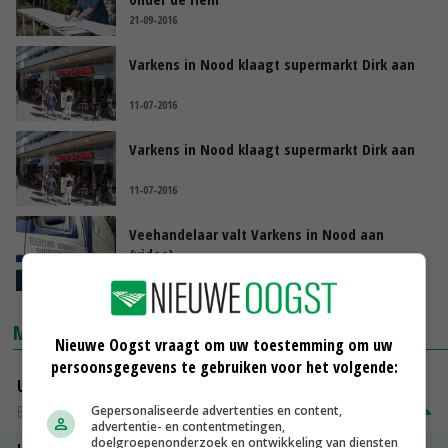
21-09-2016
Varkens in Nood klaagt supermarkt Dirk aan
11-07-2016
Varkens in Nood klaagt supermarkt Dirk aan
11-07-2016
Veehandelaar valt Varkens in Nood aan
(video)
01-07-2016
MARKTPRIJZEN
Nieuwe Oogst vraagt om uw toestemming om uw
persoonsgegevens te gebruiken voor het volgende:
Uitbetaalprijs DCA BestPigletPrice
Biggen weekprijzen
€ 26,50
€ 0,50
Gepersonaliseerde advertenties en content,
advertentie- en contentmetingen,
doelgroepenonderzoek en ontwikkeling van diensten