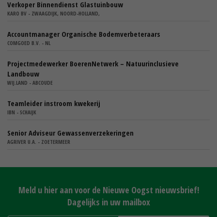
Verkoper Binnendienst Glastuinbouw
KARO BV - ZWAAGDIJK, NOORD-HOLLAND,
Accountmanager Organische Bodemverbeteraars
COMGOED B.V. - NL
Projectmedewerker BoerenNetwerk – Natuurinclusieve
Landbouw
WIJ.LAND - ABCOUDE
Teamleider instroom kwekerij
IBN - SCHAIJK
Senior Adviseur Gewassenverzekeringen
AGRIVER U.A. - ZOETERMEER
Meld u hier aan voor de Nieuwe Oogst nieuwsbrief!
Dagelijks in uw mailbox