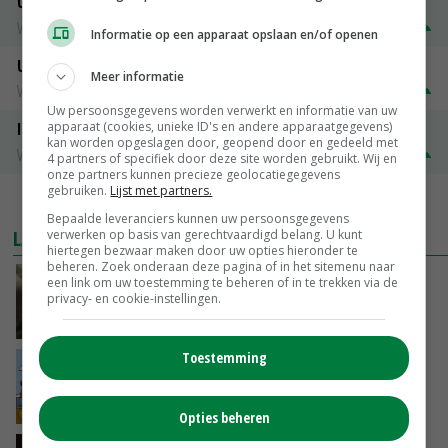
Uitbetaalprijs Compaxo
Vleesvarkens
€ 1,32
€ 0,10
Informatie op een apparaat opslaan en/of openen
Uitbetaalprijs Van Rooi Meat
Meer informatie
Vleesvarkens
€ 1,25
€ 0,10
Uw persoonsgegevens worden verwerkt en informatie van uw
apparaat (cookies, unieke ID's en andere apparaatgegevens)
ISN prijs Frankrijk
kan worden opgeslagen door, geopend door en gedeeld met
Vleesvarkens
€ 1,78
€ 0,06
4 partners of specifiek door deze site worden gebruikt. Wij en
onze partners kunnen precieze geolocatiegegevens
gebruiken.
Lijst met partners.
MEER MARKTPRIJZEN
Bepaalde leveranciers kunnen uw persoonsgegevens
LAATSTE NIEUWS
verwerken op basis van gerechtvaardigd belang. U kunt
hiertegen bezwaar maken door uw opties hieronder te
beheren. Zoek onderaan deze pagina of in het sitemenu naar
‘Samenwerking A-ware en Amalthea gaat
een link om uw toestemming te beheren of in te trekken via de
privacy- en cookie-instellingen.
zorgen voor meer balans’
GISTEREN, 16:01
Toestemming
Internationale vraag naar geitenzuivel blijft
groot: Nederland in Europese top
GISTEREN, 15:33
Opties beheren