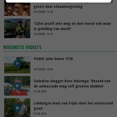
Vlaamse varkensstapel krimpt, pluimveesector
groeit door schaalvergroting
GISTEREN, 15:20
‘Cijfer jezelf niet weg en doe vooral ook waar
je gelukkig van wordt’
GISTEREN, 13:31
NIEUWSTE VIDEO'S
POAH!: John Deere 7730
GISTEREN, 10:00
Oekraïne-vlogger Kees Huizinga: ‘Bezoek van
de ambassade mag zelf groente plukken’
07-08-2026
Limburgse mais van Frijns doet het verrassend
goed
07-08-2026