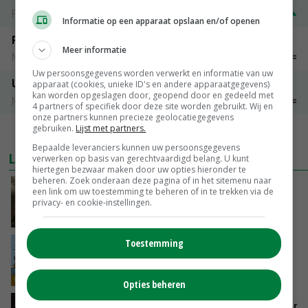
PotatoNL
€ 15,00
~
€ 23,00
Informatie op een apparaat opslaan en/of openen
Peen
Meer informatie
Noteringen
€ 26,00
~
€ 33,00
Uw persoonsgegevens worden verwerkt en informatie van uw
Uien Middenmeer Geel 30-60% grof
apparaat (cookies, unieke ID's en andere apparaatgegevens)
kan worden opgeslagen door, geopend door en gedeeld met
Noteringen
€ 0,00
~
€ 0,00
4 partners of specifiek door deze site worden gebruikt. Wij en
onze partners kunnen precieze geolocatiegegevens
gebruiken.
Lijst met partners.
MEER MARKTPRIJZEN
Bepaalde leveranciers kunnen uw persoonsgegevens
LAATSTE NIEUWS
verwerken op basis van gerechtvaardigd belang. U kunt
hiertegen bezwaar maken door uw opties hieronder te
beheren. Zoek onderaan deze pagina of in het sitemenu naar
‘Samenwerking A-ware en Amalthea gaat
een link om uw toestemming te beheren of in te trekken via de
zorgen voor meer balans’
privacy- en cookie-instellingen.
GISTEREN, 16:01
Toestemming
Internationale vraag naar geitenzuivel blijft
groot: Nederland in Europese top
GISTEREN, 15:33
Opties beheren
Vlaamse varkensstapel krimpt, pluimveesector