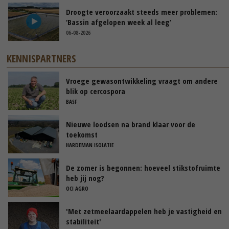
Droogte veroorzaakt steeds meer problemen:
‘Bassin afgelopen week al leeg’
06-08-2026
KENNISPARTNERS
Vroege gewasontwikkeling vraagt om andere
blik op cercospora
BASF
Nieuwe loodsen na brand klaar voor de
toekomst
HARDEMAN ISOLATIE
De zomer is begonnen: hoeveel stikstofruimte
heb jij nog?
OCI AGRO
'Met zetmeelaardappelen heb je vastigheid en
stabiliteit'