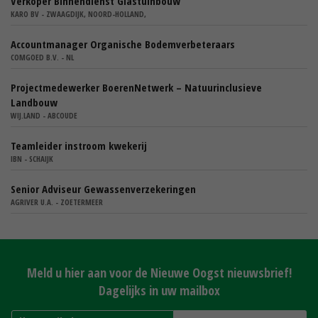
Verkoper Binnendienst Glastuinbouw
KARO BV - ZWAAGDIJK, NOORD-HOLLAND,
Accountmanager Organische Bodemverbeteraars
COMGOED B.V. - NL
Projectmedewerker BoerenNetwerk – Natuurinclusieve
Landbouw
WIJ.LAND - ABCOUDE
Teamleider instroom kwekerij
IBN - SCHAIJK
Senior Adviseur Gewassenverzekeringen
AGRIVER U.A. - ZOETERMEER
Meld u hier aan voor de Nieuwe Oogst nieuwsbrief!
Dagelijks in uw mailbox