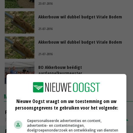
23-07-2016
Akkerbouw wil dubbel budget Vitale Bodem
21-07-2016
Akkerbouw wil dubbel budget Vitale Bodem
21-07-2016
BO Akkerbouw beëdigt
aardappelkeurmeester
28-06-2016
MARKTPRIJZEN
Nieuwe Oogst vraagt om uw toestemming om uw
persoonsgegevens te gebruiken voor het volgende:
Fontane
PotatoNL
€ 15,00
~
€ 23,00
Gepersonaliseerde advertenties en content,
advertentie- en contentmetingen,
doelgroepenonderzoek en ontwikkeling van diensten
Fritesgeschikt NL Du Be