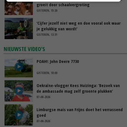
groeit door schaalvergroting
GISTEREN, 15:20
‘Cijfer jezelf niet weg en doe vooral ook waar
je gelukkig van wordt’
GISTEREN, 13:31
NIEUWSTE VIDEO'S
POAH!: John Deere 7730
GISTEREN, 10:00
Oekraïne-vlogger Kees Huizinga: ‘Bezoek van
de ambassade mag zelf groente plukken’
07-08-2026
Limburgse mais van Frijns doet het verrassend
goed
07-08-2026