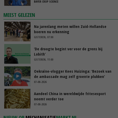
BAYER CROP SCIENCE
MEEST GELEZEN
Na jarenlang meten willen Zuid-Hollandse
boeren nu erkenning
GISTEREN, 07:00
‘De droogte begint ver voor de grens bij
Lobith’
GISTEREN, 11:00
Oekraïne-vlogger Kees Huizinga: ‘Bezoek van
de ambassade mag zelf groente plukken’
07-08-2026
Aandeel China in wereldwijde fritesexport
neemt verder toe
07-08-2026
NIEUW OP
MECHANISATIE
MARKT.NL