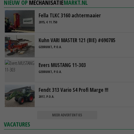
NIEUW OP
MECHANISATIE
MARKT.NL
Fella TLKC 3160 achtermaaier
2015, € 11.750
Kuhn VARI MASTER 121 (BIE) #690785
GEBRUIKT, P.O.A.
Evers MUSTANG 11-303
GEBRUIKT, P.O.A.
Fendt 313 Vario S4 Profi Marge !!!
2017, P.O.A.
MEER ADVERTENTIES
VACATURES