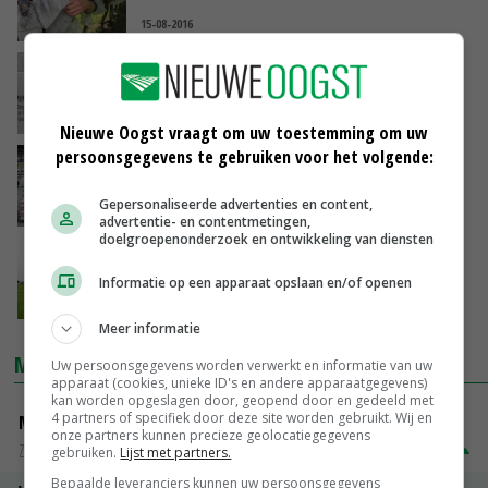
15-08-2016
Amerikanen willen grens openen voor
lamsvlees uit Groot-Brittannië
09-08-2016
Nieuwe Oogst vraagt om uw toestemming om uw
persoonsgegevens te gebruiken voor het volgende:
Europese samenleving
Gepersonaliseerde advertenties en content,
06-07-2016
advertentie- en contentmetingen,
doelgroepenonderzoek en ontwikkeling van diensten
Iedereen moet leren van Brexit
Informatie op een apparaat opslaan en/of openen
06-07-2016
Meer informatie
MARKTPRIJZEN
Uw persoonsgegevens worden verwerkt en informatie van uw
apparaat (cookies, unieke ID's en andere apparaatgegevens)
kan worden opgeslagen door, geopend door en gedeeld met
4 partners of specifiek door deze site worden gebruikt. Wij en
Magere melkpoeder
onze partners kunnen precieze geolocatiegegevens
Zuivel NL
€ 269,00
€ 7,00
gebruiken.
Lijst met partners.
Bepaalde leveranciers kunnen uw persoonsgegevens