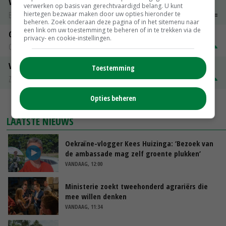
Vleeskuikens 2001-2600 gr
verwerken op basis van gerechtvaardigd belang. U kunt
hiertegen bezwaar maken door uw opties hieronder te
Barneveld
€ 1,09
~
€ 1,11
beheren. Zoek onderaan deze pagina of in het sitemenu naar
een link om uw toestemming te beheren of in te trekken via de
Gerst
privacy- en cookie-instellingen.
Groningen
€ 197,00
€ 2,00
Volle melkpoeder
Toestemming
Zuivel NL
€ 345,00
€ 20,00
Opties beheren
MEER MARKTPRIJZEN
LAATSTE NIEUWS
Oekraïne-vlogger Kees Huizinga: ‘Bezoek van
de ambassade mag zelf groente plukken’
VANDAAG, 12:00
Ministerie zoekt tweehonderd agrariërs die
mee willen denken
VANDAAG, 11:34