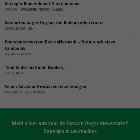
Verkoper Binnendienst Glastuinbouw
KARO BV - ZWAAGDIJK, NOORD-HOLLAND,
Accountmanager Organische Bodemverbeteraars
COMGOED B.V. - NL
Projectmedewerker BoerenNetwerk – Natuurinclusieve
Landbouw
WIJ.LAND - ABCOUDE
Teamleider instroom kwekerij
IBN - SCHAIJK
Senior Adviseur Gewassenverzekeringen
AGRIVER U.A. - ZOETERMEER
Meld u hier aan voor de Nieuwe Oogst nieuwsbrief!
Dagelijks in uw mailbox