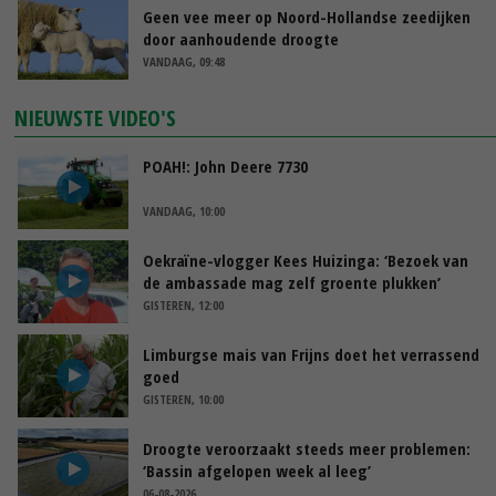
Geen vee meer op Noord-Hollandse zeedijken
door aanhoudende droogte
VANDAAG, 09:48
NIEUWSTE VIDEO'S
POAH!: John Deere 7730
VANDAAG, 10:00
Oekraïne-vlogger Kees Huizinga: ‘Bezoek van
de ambassade mag zelf groente plukken’
GISTEREN, 12:00
Limburgse mais van Frijns doet het verrassend
goed
GISTEREN, 10:00
Droogte veroorzaakt steeds meer problemen:
‘Bassin afgelopen week al leeg’
06-08-2026