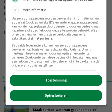
mogelijk vol om onkruid (vaak waardplant) geen kans
te geven.' Hooijman adviseert ook om voor
Meer informatie
suikerbieten nooit een grasgroenbemester te zaaien.
Uw persoonsgegevens worden verwerkt en informatie van uw
'De praktijk laat zien dat dat suiker kost.'
apparaat (cookies, unieke ID's en andere apparaatgegevens)
kan worden opgeslagen door, geopend door en gedeeld met
4 partners of specifiek door deze site worden gebruikt. Wij en
Bekijk meer over:
onze partners kunnen precieze geolocatiegegevens
gebruiken.
Lijst met partners.
groenbemester
groenbemesters
aaltjes
Bepaalde leveranciers kunnen uw persoonsgegevens
verwerken op basis van gerechtvaardigd belang. U kunt
hiertegen bezwaar maken door uw opties hieronder te
beheren. Zoek onderaan deze pagina of in het sitemenu naar
een link om uw toestemming te beheren of in te trekken via de
privacy- en cookie-instellingen.
LEES OOK
Toestemming
‘Groenbemester afrikaantje combineren met
wintergerst’
Opties beheren
30-07-2016
‘Maak serieus werk van groenbemester’