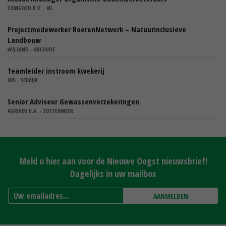
COMGOED B.V. - NL
Projectmedewerker BoerenNetwerk – Natuurinclusieve
Landbouw
WIJ.LAND - ABCOUDE
Teamleider instroom kwekerij
IBN - SCHAIJK
Senior Adviseur Gewassenverzekeringen
AGRIVER U.A. - ZOETERMEER
Meld u hier aan voor de Nieuwe Oogst nieuwsbrief!
Dagelijks in uw mailbox
AANMELDEN