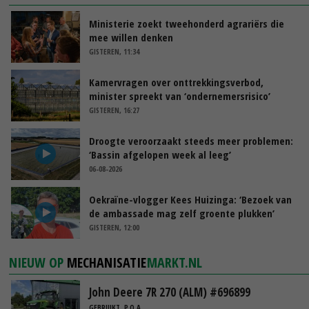
Ministerie zoekt tweehonderd agrariërs die
mee willen denken
GISTEREN, 11:34
Kamervragen over onttrekkingsverbod,
minister spreekt van ‘ondernemersrisico’
GISTEREN, 16:27
Droogte veroorzaakt steeds meer problemen:
‘Bassin afgelopen week al leeg’
06-08-2026
Oekraïne-vlogger Kees Huizinga: ‘Bezoek van
de ambassade mag zelf groente plukken’
GISTEREN, 12:00
NIEUW OP
MECHANISATIE
MARKT.NL
John Deere 7R 270 (ALM) #696899
GEBRUIKT, P.O.A.