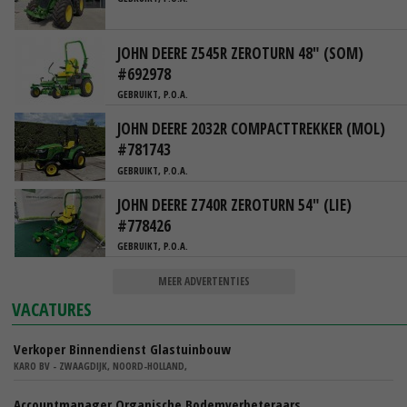
JOHN DEERE Z545R ZEROTURN 48" (SOM)
#692978
GEBRUIKT, P.O.A.
JOHN DEERE 2032R COMPACTTREKKER (MOL)
#781743
GEBRUIKT, P.O.A.
JOHN DEERE Z740R ZEROTURN 54" (LIE)
#778426
GEBRUIKT, P.O.A.
MEER ADVERTENTIES
VACATURES
Verkoper Binnendienst Glastuinbouw
KARO BV - ZWAAGDIJK, NOORD-HOLLAND,
Accountmanager Organische Bodemverbeteraars