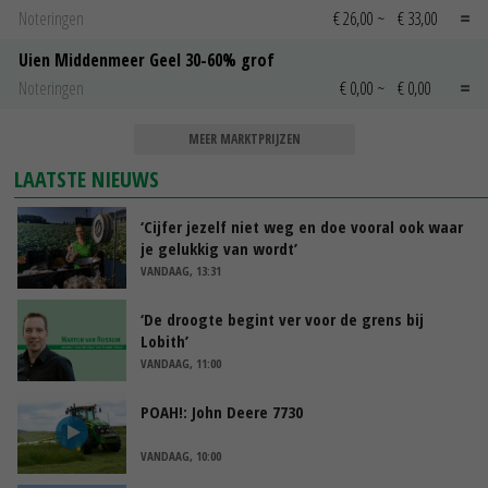
Noteringen
€ 26,00
~
€ 33,00
Uien Middenmeer Geel 30-60% grof
Noteringen
€ 0,00
~
€ 0,00
MEER MARKTPRIJZEN
LAATSTE NIEUWS
‘Cijfer jezelf niet weg en doe vooral ook waar
je gelukkig van wordt’
VANDAAG, 13:31
‘De droogte begint ver voor de grens bij
Lobith’
VANDAAG, 11:00
POAH!: John Deere 7730
VANDAAG, 10:00