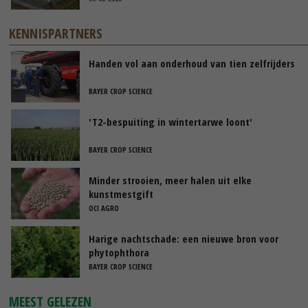
KENNISPARTNERS
Handen vol aan onderhoud van tien zelfrijders
BAYER CROP SCIENCE
'T2-bespuiting in wintertarwe loont'
BAYER CROP SCIENCE
Minder strooien, meer halen uit elke
kunstmestgift
OCI AGRO
Harige nachtschade: een nieuwe bron voor
phytophthora
BAYER CROP SCIENCE
MEEST GELEZEN