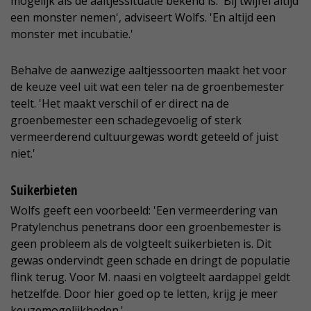
mogelijk als de aaltjessituatie bekend is. 'Bij twijfel altijd
een monster nemen', adviseert Wolfs. 'En altijd een
monster met incubatie.'
Behalve de aanwezige aaltjessoorten maakt het voor
de keuze veel uit wat een teler na de groenbemester
teelt. 'Het maakt verschil of er direct na de
groenbemester een schadegevoelig of sterk
vermeerderend cultuurgewas wordt geteeld of juist
niet.'
Suikerbieten
Wolfs geeft een voorbeeld: 'Een vermeerdering van
Pratylenchus penetrans door een groenbemester is
geen probleem als de volgteelt suikerbieten is. Dit
gewas ondervindt geen schade en dringt de populatie
flink terug. Voor M. naasi en volgteelt aardappel geldt
hetzelfde. Door hier goed op te letten, krijg je meer
keuzemogelijkheden.'