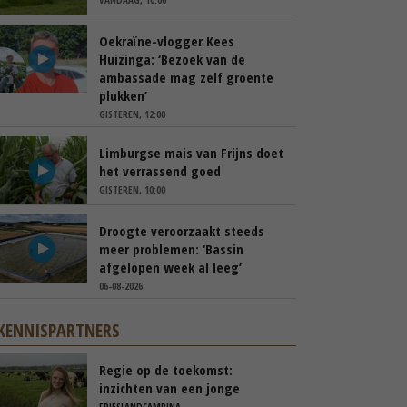
Oekraïne-vlogger Kees
Huizinga: ‘Bezoek van de
ambassade mag zelf groente
plukken’
GISTEREN, 12:00
Limburgse mais van Frijns doet
het verrassend goed
GISTEREN, 10:00
Droogte veroorzaakt steeds
meer problemen: ‘Bassin
afgelopen week al leeg’
06-08-2026
KENNISPARTNERS
Regie op de toekomst:
inzichten van een jonge
melkveehouder
FRIESLANDCAMPINA