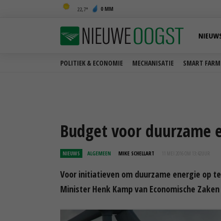
0 MM
22,7
NIEUW
POLITIEK & ECONOMIE
MECHANISATIE
SMART FARM
Budget voor duurzame 
NIEUWS
ALGEMEEN
MIKE SCHELLART
11 MEI 2016 OM 13:42
UUR
Voor initiatieven om duurzame energie op te
Minister Henk Kamp van Economische Zaken h