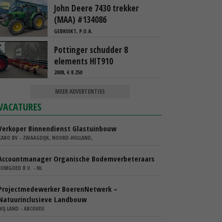
John Deere 7430 trekker
(MAA) #134086
GEBRUIKT, P.O.A.
Pottinger schudder 8
elements HIT910
2008, € 8.250
MEER ADVERTENTIES
VACATURES
Verkoper Binnendienst Glastuinbouw
KARO BV - ZWAAGDIJK, NOORD-HOLLAND,
Accountmanager Organische Bodemverbeteraars
COMGOED B.V. - NL
Projectmedewerker BoerenNetwerk –
Natuurinclusieve Landbouw
WIJ.LAND - ABCOUDE