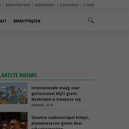
P
KENNISPARTNERS
ABONNEMENT
NIEUWSBRIEF
E-PAPER
AST
MARKTPRIJZEN
LAATSTE NIEUWS
Internationale vraag naar
geitenzuivel blijft groot:
Nederland in Europese top
VANDAAG, 15:33
Vlaamse varkensstapel krimpt,
pluimveesector groeit door
schaalvergroting