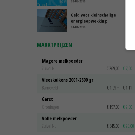
02-03-2016
Geld voor kleinschalige
energieopwekking
04-01-2016
MARKTPRIJZEN
Magere melkpoeder
Zuivel NL
€ 269,00
€ 7,00
Vleeskuikens 2001-2600 gr
Barneveld
€ 1,09
~
€ 1,11
Gerst
Groningen
€ 197,00
€ 2,00
Volle melkpoeder
Zuivel NL
€ 345,00
€ 20,00