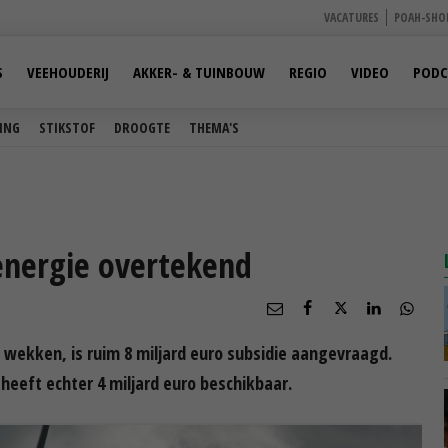
VACATURES
POAH-SHO
S
VEEHOUDERIJ
AKKER- & TUINBOUW
REGIO
VIDEO
PODC
ING
STIKSTOF
DROOGTE
THEMA'S
energie overtekend
 wekken, is ruim 8 miljard euro subsidie aangevraagd.
eeft echter 4 miljard euro beschikbaar.