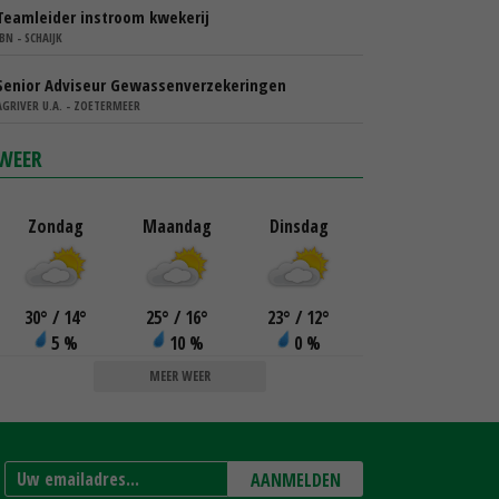
Teamleider instroom kwekerij
IBN - SCHAIJK
Senior Adviseur Gewassenverzekeringen
AGRIVER U.A. - ZOETERMEER
WEER
Zondag
Maandag
Dinsdag
30
°
/ 14
°
25
°
/ 16
°
23
°
/ 12
°
5 %
10 %
0 %
MEER WEER
AANMELDEN