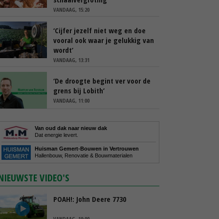
VANDAAG, 15:20
‘Cijfer jezelf niet weg en doe
vooral ook waar je gelukkig van
wordt’
VANDAAG, 13:31
‘De droogte begint ver voor de
grens bij Lobith’
VANDAAG, 11:00
Van oud dak naar nieuw dak
Dat energie levert.
Huisman Gemert-Bouwen in Vertrouwen
Hallenbouw, Renovatie & Bouwmaterialen
NIEUWSTE VIDEO'S
POAH!: John Deere 7730
VANDAAG, 10:00