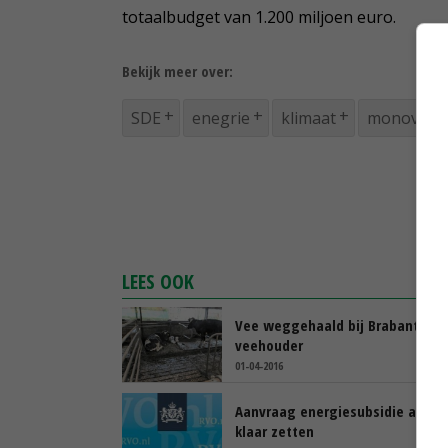
totaalbudget van 1.200 miljoen euro.
Bekijk meer over:
SDE
enegrie
klimaat
monovergi
LEES OOK
Vee weggehaald bij Brabantse
veehouder
01-04-2016
Aanvraag energiesubsidie alvast
klaar zetten