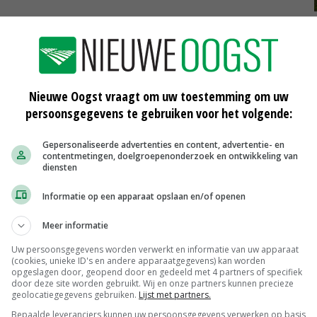
ster
duurzame energie
sde+
Nieuwe Oogst vraagt om uw toestemming om uw
persoonsgegevens te gebruiken voor het volgende:
Gepersonaliseerde advertenties en content, advertentie- en
contentmetingen, doelgroepenonderzoek en ontwikkeling van
diensten
Informatie op een apparaat opslaan en/of openen
Meer informatie
Nu toch bodem in de tarwemarkt
Uw persoonsgegevens worden verwerkt en informatie van uw apparaat
11-03-2016
(cookies, unieke ID's en andere apparaatgegevens) kan worden
opgeslagen door, geopend door en gedeeld met 4 partners of specifiek
door deze site worden gebruikt. Wij en onze partners kunnen precieze
SDE+ drie weken later open
geolocatiegegevens gebruiken.
Lijst met partners.
Bepaalde leveranciers kunnen uw persoonsgegevens verwerken op basis