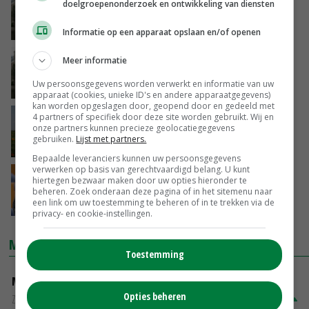
CU wil snel alternatief metam-natrium
doelgroepenonderzoek en ontwikkeling van diensten
06-09-2014
Informatie op een apparaat opslaan en/of openen
CU: compensatiegeld tuinders goed
Meer informatie
besteden
Uw persoonsgegevens worden verwerkt en informatie van uw
19-08-2014
apparaat (cookies, unieke ID's en andere apparaatgegevens)
kan worden opgeslagen door, geopend door en gedeeld met
4 partners of specifiek door deze site worden gebruikt. Wij en
LTO steunt motie metam-natrium
onze partners kunnen precieze geolocatiegegevens
gebruiken.
Lijst met partners.
19-03-2014
Bepaalde leveranciers kunnen uw persoonsgegevens
verwerken op basis van gerechtvaardigd belang. U kunt
CU: onderzoek alternatief metam-natrium
hiertegen bezwaar maken door uw opties hieronder te
beheren. Zoek onderaan deze pagina of in het sitemenu naar
een link om uw toestemming te beheren of in te trekken via de
19-03-2014
privacy- en cookie-instellingen.
MARKTPRIJZEN
Toestemming
Magere melkpoeder
Opties beheren
Zuivel NL
€ 269,00
€ 7,00