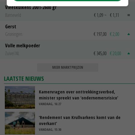
Vleeskuikens 2001-2600 gr
Barneveld
€ 1,09
~
€ 1,11
Gerst
Groningen
€ 197,00
€ 2,00
Volle melkpoeder
Zuivel NL
€ 345,00
€ 20,00
MEER MARKTPRIJZEN
LAATSTE NIEUWS
Kamervragen over onttrekkingsverbod,
minister spreekt van ‘ondernemersrisico’
VANDAAG, 16:27
‘Rendement van Krullvarkens komt van de
overkant’
VANDAAG, 15:30