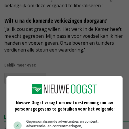
belangrijk om deze vergaand te liberaliseren.'
Wilt u na de komende verkiezingen doorgaan?
'Ja, ik zou dat graag willen. Het werk in de Kamer heeft
me echt gegrepen. Mijn passie voor voedsel kan ik hier
handen en voeten geven. Onze boeren en tuinders
verdienen alle steun een waardering.'
Bekijk meer over:
Carla Dik-Faber
Nieuwe Oogst vraagt om uw toestemming om uw
persoonsgegevens te gebruiken voor het volgende:
LEES OOK
Gepersonaliseerde advertenties en content,
advertentie- en contentmetingen,