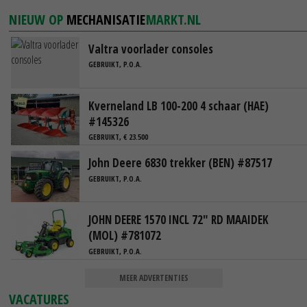
NIEUW OP
MECHANISATIE
MARKT.NL
Valtra voorlader consoles
GEBRUIKT, P.O.A.
Kverneland LB 100-200 4 schaar (HAE)
#145326
GEBRUIKT, € 23.500
John Deere 6830 trekker (BEN) #87517
GEBRUIKT, P.O.A.
JOHN DEERE 1570 INCL 72" RD MAAIDEK
(MOL) #781072
GEBRUIKT, P.O.A.
MEER ADVERTENTIES
VACATURES