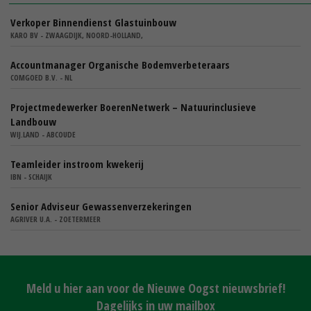
Verkoper Binnendienst Glastuinbouw
KARO BV - ZWAAGDIJK, NOORD-HOLLAND,
Accountmanager Organische Bodemverbeteraars
COMGOED B.V. - NL
Projectmedewerker BoerenNetwerk – Natuurinclusieve
Landbouw
WIJ.LAND - ABCOUDE
Teamleider instroom kwekerij
IBN - SCHAIJK
Senior Adviseur Gewassenverzekeringen
AGRIVER U.A. - ZOETERMEER
Meld u hier aan voor de Nieuwe Oogst nieuwsbrief!
Dagelijks in uw mailbox