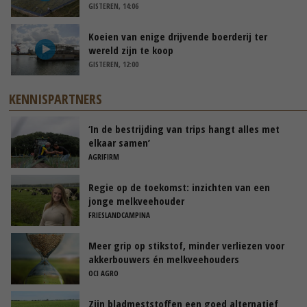
GISTEREN, 14:06
Koeien van enige drijvende boerderij ter
wereld zijn te koop
GISTEREN, 12:00
KENNISPARTNERS
‘In de bestrijding van trips hangt alles met
elkaar samen’
AGRIFIRM
Regie op de toekomst: inzichten van een
jonge melkveehouder
FRIESLANDCAMPINA
Meer grip op stikstof, minder verliezen voor
akkerbouwers én melkveehouders
OCI AGRO
Zijn bladmeststoffen een goed alternatief