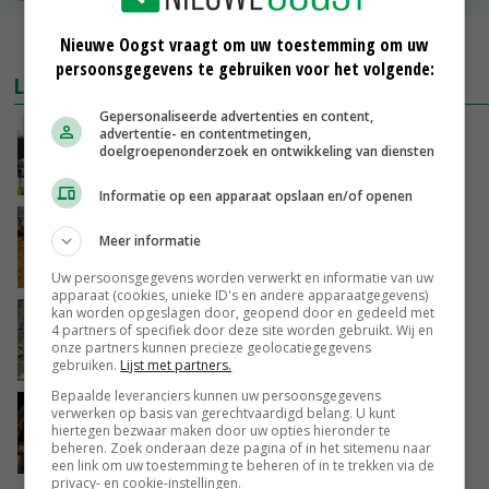
Nieuwe Oogst vraagt om uw toestemming om uw
MEER MARKTPRIJZEN
persoonsgegevens te gebruiken voor het volgende:
LAATSTE NIEUWS
Gepersonaliseerde advertenties en content,
Gemiddelde Europese melkprijs daalt licht in
advertentie- en contentmetingen,
doelgroepenonderzoek en ontwikkeling van diensten
juni
VANDAAG, 17:04
Informatie op een apparaat opslaan en/of openen
Frans onderzoekcentrum bestrijkt hele
Meer informatie
varkensvleesketen
VANDAAG, 15:29
Uw persoonsgegevens worden verwerkt en informatie van uw
apparaat (cookies, unieke ID's en andere apparaatgegevens)
kan worden opgeslagen door, geopend door en gedeeld met
Emmeloord noteert eerste zaaiuien op
4 partners of specifiek door deze site worden gebruikt. Wij en
maximaal 20 euro
onze partners kunnen precieze geolocatiegegevens
VANDAAG, 14:59
gebruiken.
Lijst met partners.
Bepaalde leveranciers kunnen uw persoonsgegevens
Spontane boerenacties in Twente en
verwerken op basis van gerechtvaardigd belang. U kunt
hiertegen bezwaar maken door uw opties hieronder te
Apeldoorn zetten de trend
beheren. Zoek onderaan deze pagina of in het sitemenu naar
VANDAAG, 14:48
een link om uw toestemming te beheren of in te trekken via de
privacy- en cookie-instellingen.