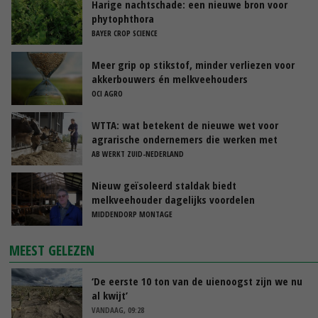
Harige nachtschade: een nieuwe bron voor
phytophthora
BAYER CROP SCIENCE
Meer grip op stikstof, minder verliezen voor
akkerbouwers én melkveehouders
OCI AGRO
WTTA: wat betekent de nieuwe wet voor
agrarische ondernemers die werken met
uitzendkrachten?
AB WERKT ZUID-NEDERLAND
Nieuw geïsoleerd staldak biedt
melkveehouder dagelijks voordelen
MIDDENDORP MONTAGE
MEEST GELEZEN
‘De eerste 10 ton van de uienoogst zijn we nu
al kwijt’
VANDAAG, 09:28