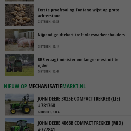
Eerste proefrooiing Fontane wijst op grote
achterstand
GISTEREN, 09:35
Nijpend geldtekort treft vleesvarkenshouders
GISTEREN, 13:14
BBB vraagt minister om langer mest uit te
rijden
GISTEREN, 15:47
NIEUW OP
MECHANISATIE
MARKT.NL
JOHN DEERE 3025E COMPACTTREKKER (LIE)
#781768
GEBRUIKT, P.O.A.
JOHN DEERE 4066R COMPACTTREKKER (MID)
#777841