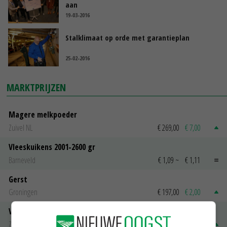
aan
19-03-2016
Stalklimaat op orde met garantieplan
25-02-2016
MARKTPRIJZEN
Magere melkpoeder
Zuivel NL
€ 269,00
€ 7,00
Vleeskuikens 2001-2600 gr
Barneveld
€ 1,09
~
€ 1,11
Gerst
Groningen
€ 197,00
€ 2,00
Volle melkpoeder
Zuivel NL
€ 345,00
€ 20,00