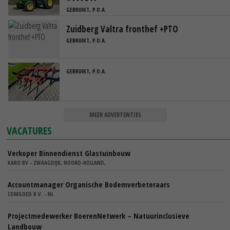
GEBRUIKT, P.O.A.
Zuidberg Valtra fronthef +PTO
GEBRUIKT, P.O.A.
GEBRUIKT, P.O.A.
MEER ADVERTENTIES
VACATURES
Verkoper Binnendienst Glastuinbouw
KARO BV - ZWAAGDIJK, NOORD-HOLLAND,
Accountmanager Organische Bodemverbeteraars
COMGOED B.V. - NL
Projectmedewerker BoerenNetwerk – Natuurinclusieve
Landbouw