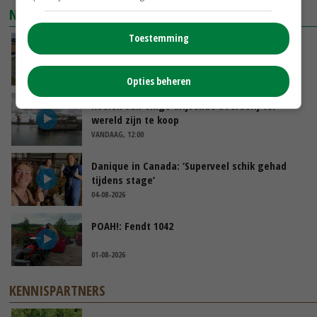
NIEUWSTE VIDEO'S
Toestemming
Droogte veroorzaakt steeds meer problemen:
‘Bassin afgelopen week al leeg’
VANDAAG, 14:06
Opties beheren
Koeien van enige drijvende boerderij ter
wereld zijn te koop
VANDAAG, 12:00
Danique in Canada: ‘Superveel schik gehad
tijdens stage’
04-08-2026
POAH!: Fendt 1042
01-08-2026
KENNISPARTNERS