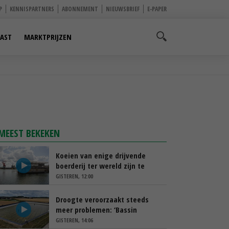
P
KENNISPARTNERS
ABONNEMENT
NIEUWSBRIEF
E-PAPER
AST
MARKTPRIJZEN
MEEST BEKEKEN
Koeien van enige drijvende
boerderij ter wereld zijn te
koop
GISTEREN, 12:00
Droogte veroorzaakt steeds
meer problemen: ‘Bassin
afgelopen week al leeg’
GISTEREN, 14:06