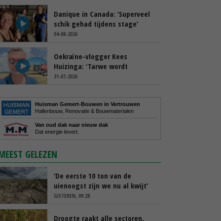
Danique in Canada: ‘Superveel
schik gehad tijdens stage’
04-08-2026
Oekraïne-vlogger Kees
Huizinga: ‘Tarwe wordt
geperst, koeien hebben stro
31-07-2026
nodig’
Huisman Gemert-Bouwen in Vertrouwen
Hallenbouw, Renovatie & Bouwmaterialen
Van oud dak naar nieuw dak
Dat energie levert.
MEEST GELEZEN
‘De eerste 10 ton van de
uienoogst zijn we nu al kwijt’
GISTEREN, 09:28
Droogte raakt alle sectoren,