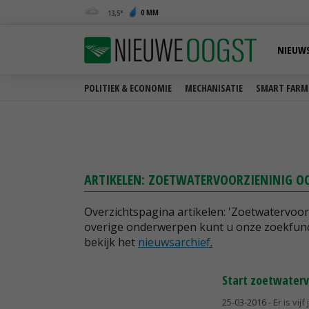
0 MM
13,5
NIEUW
POLITIEK & ECONOMIE
MECHANISATIE
SMART FARM
ARTIKELEN: ZOETWATERVOORZIENINIG O
Overzichtspagina artikelen: 'Zoetwatervoo
overige onderwerpen kunt u onze zoekfunc
bekijk het
nieuwsarchief
.
Start zoetwater
25-03-2016
- Er is v