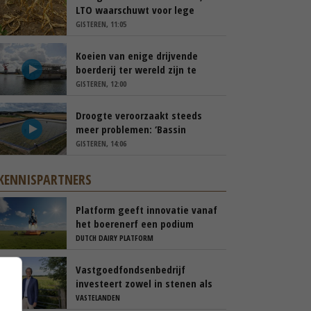
LTO waarschuwt voor lege
schappen
GISTEREN, 11:05
Koeien van enige drijvende
boerderij ter wereld zijn te
koop
GISTEREN, 12:00
Droogte veroorzaakt steeds
meer problemen: ‘Bassin
afgelopen week al leeg’
GISTEREN, 14:06
KENNISPARTNERS
Platform geeft innovatie vanaf
het boerenerf een podium
DUTCH DAIRY PLATFORM
Vastgoedfondsenbedrijf
investeert zowel in stenen als
in mensen
VASTELANDEN