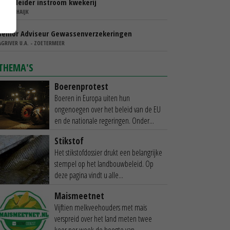
Teamleider instroom kwekerij
IBN - SCHAIJK
Senior Adviseur Gewassenverzekeringen
AGRIVER U.A. - ZOETERMEER
THEMA'S
Boerenprotest
Boeren in Europa uiten hun
ongenoegen over het beleid van de EU
en de nationale regeringen. Onder...
Stikstof
Het stikstofdossier drukt een belangrijke
stempel op het landbouwbeleid. Op
deze pagina vindt u alle...
Maismeetnet
Vijftien melkveehouders met mais
verspreid over het land meten twee
keer per week de hoogte van...