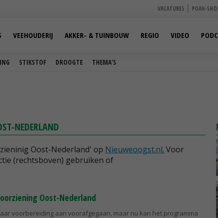
VACATURES
POAH-SHO
S
VEEHOUDERIJ
AKKER- & TUINBOUW
REGIO
VIDEO
PODC
ING
STIKSTOF
DROOGTE
THEMA'S
OST-NEDERLAND
rzieninig Oost-Nederland' op
Nieuweoogst.nl
.
Voor
tie (rechtsboven) gebruiken of
voorziening Oost-Nederland
ijf jaar voorbereiding aan voorafgegaan, maar nu kan het programma