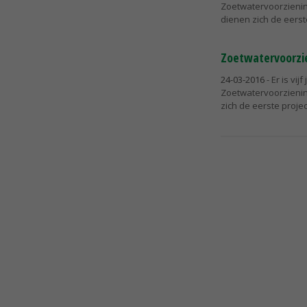
Zoetwatervoorzienin
dienen zich de eerste
Zoetwatervoorzie
24-03-2016
- Er is v
Zoetwatervoorzienin
zich de eerste proje