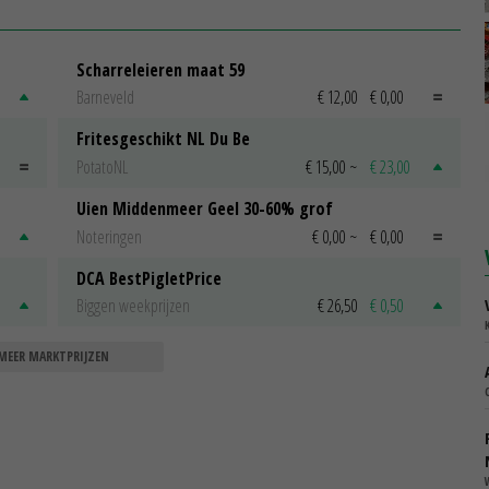
Scharreleieren maat 59
Barneveld
€ 12,00
€ 0,00
Fritesgeschikt NL Du Be
PotatoNL
€ 15,00
~
€ 23,00
Uien Middenmeer Geel 30-60% grof
Noteringen
€ 0,00
~
€ 0,00
DCA BestPigletPrice
Biggen weekprijzen
€ 26,50
€ 0,50
MEER MARKTPRIJZEN