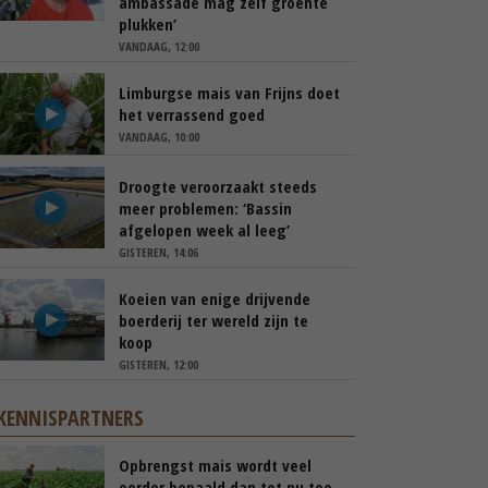
ambassade mag zelf groente
plukken’
VANDAAG, 12:00
Limburgse mais van Frijns doet
het verrassend goed
VANDAAG, 10:00
Droogte veroorzaakt steeds
meer problemen: ‘Bassin
afgelopen week al leeg’
GISTEREN, 14:06
Koeien van enige drijvende
boerderij ter wereld zijn te
koop
GISTEREN, 12:00
KENNISPARTNERS
Opbrengst mais wordt veel
eerder bepaald dan tot nu toe