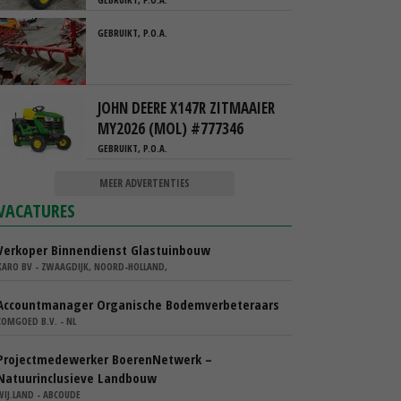
GEBRUIKT, P.O.A.
JOHN DEERE X147R ZITMAAIER
MY2026 (MOL) #777346
GEBRUIKT, P.O.A.
MEER ADVERTENTIES
VACATURES
Verkoper Binnendienst Glastuinbouw
KARO BV - ZWAAGDIJK, NOORD-HOLLAND,
Accountmanager Organische Bodemverbeteraars
COMGOED B.V. - NL
Projectmedewerker BoerenNetwerk –
Natuurinclusieve Landbouw
WIJ.LAND - ABCOUDE