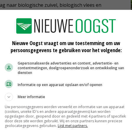
ag naar biologische zuivel, biologisch vlees en
s biologische melk, terwijl er tegelijkertijd een
 om over te stappen van conventionele naar biologische
Nieuwe Oogst vraagt om uw toestemming om uw
aatregelen die de markt een handje helpen dat te
persoonsgegevens te gebruiken voor het volgende:
Gepersonaliseerde advertenties en content, advertentie- en
contentmetingen, doelgroepenonderzoek en ontwikkeling van
diensten
 de overheid in de omschakelperiode zou bijvoorbeeld
Informatie op een apparaat opslaan en/of openen
ndbouw zouden per definitie onder groene
Meer informatie
Uw persoonsgegevens worden verwerkt en informatie van uw apparaat
(cookies, unieke ID's en andere apparaatgegevens) kan worden
opgeslagen door, geopend door en gedeeld met 4 partners of specifiek
door deze site worden gebruikt. Wij en onze partners kunnen precieze
bionext
geolocatiegegevens gebruiken.
Lijst met partners.