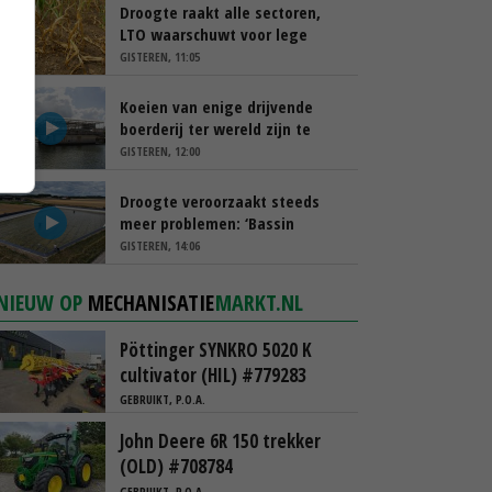
Droogte raakt alle sectoren,
LTO waarschuwt voor lege
schappen
GISTEREN, 11:05
Koeien van enige drijvende
boerderij ter wereld zijn te
koop
GISTEREN, 12:00
Droogte veroorzaakt steeds
meer problemen: ‘Bassin
afgelopen week al leeg’
GISTEREN, 14:06
NIEUW OP
MECHANISATIE
MARKT.NL
Pöttinger SYNKRO 5020 K
cultivator (HIL) #779283
GEBRUIKT, P.O.A.
John Deere 6R 150 trekker
(OLD) #708784
GEBRUIKT, P.O.A.