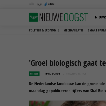
0 MM
16,8
NIEUW
POLITIEK & ECONOMIE
MECHANISATIE
SMART FARM
'Groei biologisch gaat te
NIEUWS
HAIJO DODDE
21 MAA 2016 OM 10:31
UUR
De Nederlandse landbouw kan de groeiende vra
maandag gepubliceerde cijfers van Skal Bioc