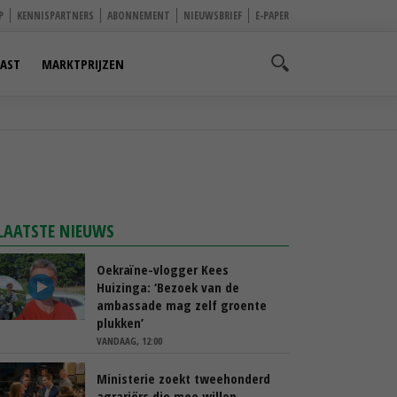
P
KENNISPARTNERS
ABONNEMENT
NIEUWSBRIEF
E-PAPER
AST
MARKTPRIJZEN
LAATSTE NIEUWS
Oekraïne-vlogger Kees
Huizinga: ‘Bezoek van de
ambassade mag zelf groente
plukken’
VANDAAG, 12:00
Ministerie zoekt tweehonderd
agrariërs die mee willen