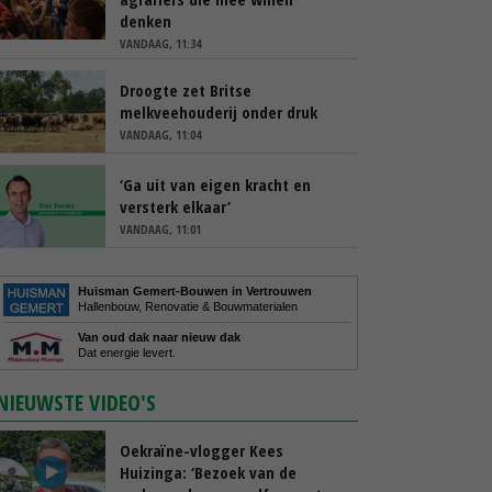
denken
VANDAAG, 11:34
Droogte zet Britse
melkveehouderij onder druk
VANDAAG, 11:04
‘Ga uit van eigen kracht en
versterk elkaar’
VANDAAG, 11:01
Huisman Gemert-Bouwen in Vertrouwen
Hallenbouw, Renovatie & Bouwmaterialen
Van oud dak naar nieuw dak
Dat energie levert.
NIEUWSTE VIDEO'S
Oekraïne-vlogger Kees
Huizinga: ‘Bezoek van de