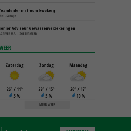
Teamleider instroom kwekerij
IBN - SCHAIJK
Senior Adviseur Gewassenverzekeringen
AGRIVER U.A. - ZOETERMEER
WEER
Zaterdag
Zondag
Maandag
26
°
/ 11
°
29
°
/ 15
°
26
°
/ 17
°
5 %
5 %
10 %
MEER WEER