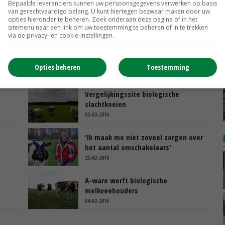
Bepaalde leveranciers kunnen uw persoonsgegevens verwerken op basis
van gerechtvaardigd belang. U kunt hiertegen bezwaar maken door uw
opties hieronder te beheren. Zoek onderaan deze pagina of in het
sitemenu naar een link om uw toestemming te beheren of in te trekken
via de privacy- en cookie-instellingen.
Opties beheren
Toestemming
Vergelijkingssite biologische
slachtkoeien
02-03-2016
'Ik maak me niet zoveel zorgen over
het aantal omschakelaars'
25-02-2016
A-ware werft biologische
melkveehouders
04-02-2016