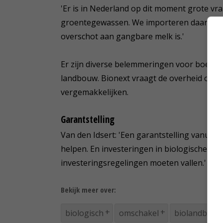
'Er is in Nederland op dit moment grote vra
groentegewassen. We importeren daarom zelf
overschot aan gangbare melk is.'
Er zijn diverse belemmeringen voor boeren
landbouw. Bionext vraagt de overheid om m
vergemakkelijken.
Garantstelling
Van den Idsert: 'Een garantstelling vanuit
helpen. En investeringen in biologische la
investeringsregelingen moeten vallen.'
Bekijk meer over:
biologisch
omschakel
biolandbouw