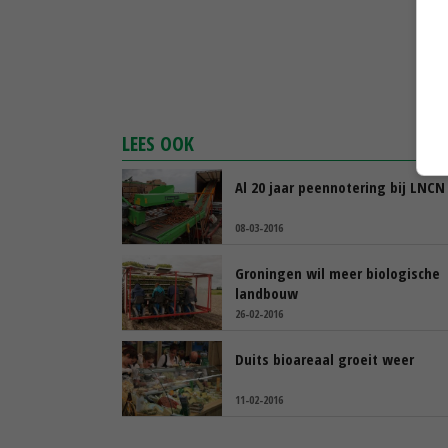
LEES OOK
Al 20 jaar peennotering bij LNCN
08-03-2016
Groningen wil meer biologische
landbouw
26-02-2016
Duits bioareaal groeit weer
11-02-2016