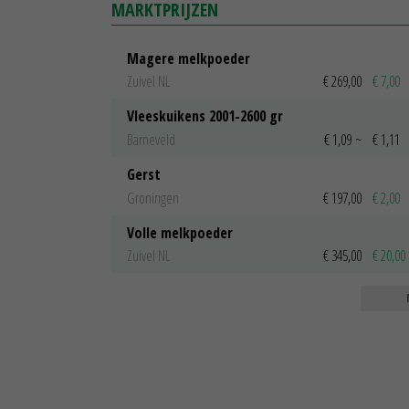
MARKTPRIJZEN
Magere melkpoeder
Zuivel NL
€ 269,00
€ 7,00
Vleeskuikens 2001-2600 gr
Barneveld
€ 1,09
~
€ 1,11
Gerst
Groningen
€ 197,00
€ 2,00
Volle melkpoeder
Zuivel NL
€ 345,00
€ 20,00