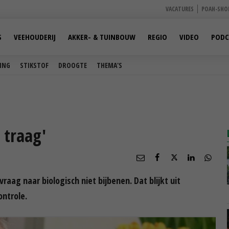
VACATURES
POAH-SHO
S
VEEHOUDERIJ
AKKER- & TUINBOUW
REGIO
VIDEO
PODC
ING
STIKSTOF
DROOGTE
THEMA'S
 traag'
ag naar biologisch niet bijbenen. Dat blijkt uit
ontrole.