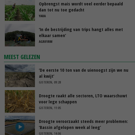
Opbrengst mais wordt veel eerder bepaald
dan tot nu toe gedacht
YARA
‘In de bestrijding van trips hangt alles met
elkaar samen’
AGRIFIRM
MEEST GELEZEN
‘De eerste 10 ton van de uienoogst zijn we nu
al kwijt’
GISTEREN, 09:28
Droogte raakt alle sectoren, LTO waarschuwt
voor lege schappen
GISTEREN, 11:05
Droogte veroorzaakt steeds meer problemen:
‘Bassin afgelopen week al leeg’
GISTEREN, 14:06