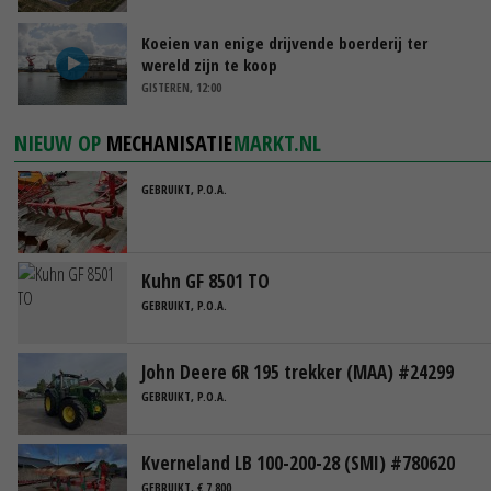
Koeien van enige drijvende boerderij ter
wereld zijn te koop
GISTEREN, 12:00
NIEUW OP
MECHANISATIE
MARKT.NL
GEBRUIKT, P.O.A.
Kuhn GF 8501 TO
GEBRUIKT, P.O.A.
John Deere 6R 195 trekker (MAA) #24299
GEBRUIKT, P.O.A.
Kverneland LB 100-200-28 (SMI) #780620
GEBRUIKT, € 7.800