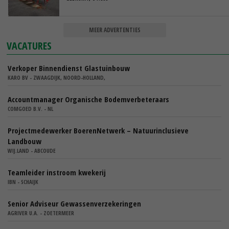
MEER ADVERTENTIES
VACATURES
Verkoper Binnendienst Glastuinbouw
KARO BV - ZWAAGDIJK, NOORD-HOLLAND,
Accountmanager Organische Bodemverbeteraars
COMGOED B.V. - NL
Projectmedewerker BoerenNetwerk – Natuurinclusieve
Landbouw
WIJ.LAND - ABCOUDE
Teamleider instroom kwekerij
IBN - SCHAIJK
Senior Adviseur Gewassenverzekeringen
AGRIVER U.A. - ZOETERMEER