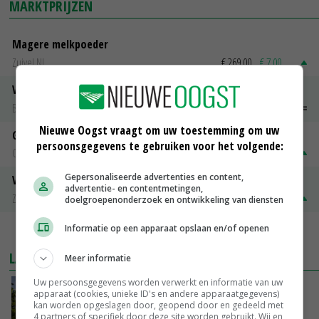
MARKTPRIJZEN
Magere melkpoeder
Zuivel NL
€ 269,00
€ 7,00
Vleeskuikens 2001-2600 gr
Barneveld
€ 1,09
~
€ 1,11
Nieuwe Oogst vraagt om uw toestemming om uw
Gerst
persoonsgegevens te gebruiken voor het volgende:
Groningen
€ 197,00
€ 2,00
Gepersonaliseerde advertenties en content,
Volle melkpoeder
advertentie- en contentmetingen,
Zuivel NL
€ 345,00
€ 20,00
doelgroepenonderzoek en ontwikkeling van diensten
Informatie op een apparaat opslaan en/of openen
MEER MARKTPRIJZEN
LAATSTE NIEUWS
Meer informatie
Uw persoonsgegevens worden verwerkt en informatie van uw
Kamervragen over onttrekkingsverbod,
apparaat (cookies, unieke ID's en andere apparaatgegevens)
minister spreekt van ‘ondernemersrisico’
kan worden opgeslagen door, geopend door en gedeeld met
4 partners of specifiek door deze site worden gebruikt. Wij en
VANDAAG, 16:27