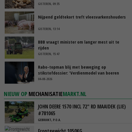
GISTEREN, 09:35
Nijpend geldtekort treft vleesvarkenshouders
GISTEREN, 13:14
BBB vraagt minister om langer mest uit te
rijden
GISTEREN, 15:47
Rabo-topman blij met beweging op
stikstofdossier: ‘Verdienmodel van boeren
blijft cruciaal’
04-08-2026
NIEUW OP
MECHANISATIE
MARKT.NL
JOHN DEERE 1570 INCL 72" RD MAAIDEK (LIE)
#781065
GEBRUIKT, P.O.A.
Frontgewicht 1050KG