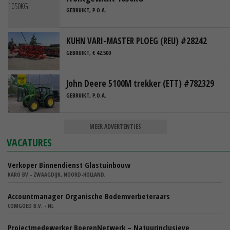
GEBRUIKT, P.O.A.
KUHN VARI-MASTER PLOEG (REU) #28242
GEBRUIKT, € 42.500
John Deere 5100M trekker (ETT) #782329
GEBRUIKT, P.O.A.
MEER ADVERTENTIES
VACATURES
Verkoper Binnendienst Glastuinbouw
KARO BV - ZWAAGDIJK, NOORD-HOLLAND,
Accountmanager Organische Bodemverbeteraars
COMGOED B.V. - NL
Projectmedewerker BoerenNetwerk – Natuurinclusieve