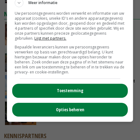
Meer informatie
NIEUWSTE VIDEO'S
Uw persoonsgegevens worden verwerkt en informatie van uw
apparaat (cookies, unieke ID's en andere apparaatgegevens)
kan worden opgeslagen door, geopend door en gedeeld met
Danique in Canada: ‘Superveel schik gehad
4 partners of specifiek door deze site worden gebruikt. Wij en
tijdens stage’
onze partners kunnen precieze geolocatiegegevens
gebruiken.
Lijst met partners.
04-08-2026
Bepaalde leveranciers kunnen uw persoonsgegevens
verwerken op basis van gerechtvaardigd belang. U kunt
POAH!: Fendt 1042
hiertegen bezwaar maken door uw opties hieronder te
beheren. Zoek onderaan deze pagina of in het sitemenu naar
01-08-2026
een link om uw toestemming te beheren of in te trekken via de
privacy- en cookie-instellingen.
Oekraïne-vlogger Kees Huizinga: ‘Tarwe wordt
geperst, koeien hebben stro nodig’
Toestemming
31-07-2026
‘Stikstofbrief hoeft niet van tafel, maar moet
Opties beheren
wel worden aangepast’
31-07-2026
KENNISPARTNERS