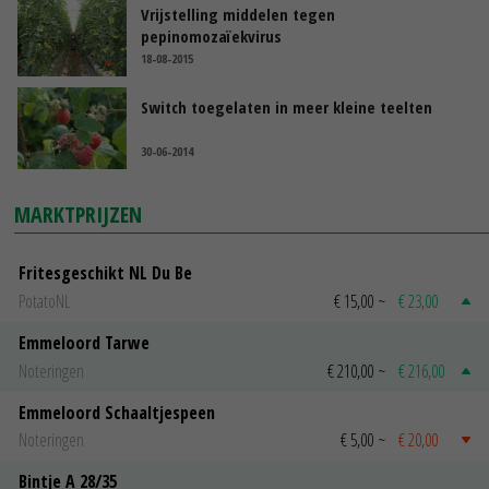
Vrijstelling middelen tegen
pepinomozaïekvirus
18-08-2015
Switch toegelaten in meer kleine teelten
30-06-2014
MARKTPRIJZEN
Fritesgeschikt NL Du Be
PotatoNL
€ 15,00
~
€ 23,00
Emmeloord Tarwe
Noteringen
€ 210,00
~
€ 216,00
Emmeloord Schaaltjespeen
Noteringen
€ 5,00
~
€ 20,00
Bintje A 28/35