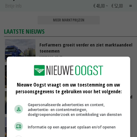
Bintje Info
€ 48,00
~
€ 52,00
MEER MARKTPRIJZEN
LAATSTE NIEUWS
ForFarmers groeit verder en ziet marktaandeel
toenemen
VANDAAG, 07:43
Zalmkweker wil ‘standaard neerzetten die als
voorbeeld kan dienen voor sector’
VANDAAG, 06:21
Nieuwe Oogst vraagt om uw toestemming om uw
persoonsgegevens te gebruiken voor het volgende:
Jan Vernooij stopt bij Vee&Logistiek Nederland
Gepersonaliseerde advertenties en content,
VANDAAG, 06:00
advertentie- en contentmetingen,
doelgroepenonderzoek en ontwikkeling van diensten
China scherpt importeisen voor pootgoed aan
Informatie op een apparaat opslaan en/of openen
vanwege zebrachipbacterie
GISTEREN, 16:25