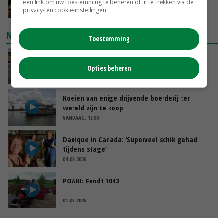
Apeldoorn zetten de trend
een link om uw toestemming te beheren of in te trekken via de
privacy- en cookie-instellingen.
VANDAAG, 14:48
NIEUWSTE VIDEO'S
Toestemming
Droogte veroorzaakt steeds meer problemen:
‘Bassin afgelopen week al leeg’
Opties beheren
VANDAAG, 14:06
Koeien van enige drijvende boerderij ter
wereld zijn te koop
VANDAAG, 12:00
Danique in Canada: ‘Superveel schik gehad
tijdens stage’
04-08-2026
POAH!: Fendt 1042
01-08-2026