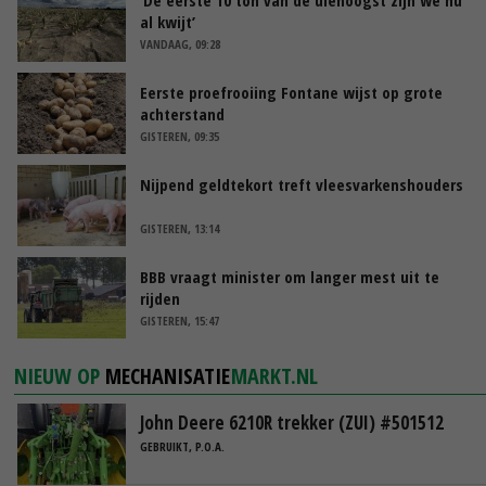
al kwijt’
VANDAAG, 09:28
Eerste proefrooiing Fontane wijst op grote
achterstand
GISTEREN, 09:35
Nijpend geldtekort treft vleesvarkenshouders
GISTEREN, 13:14
BBB vraagt minister om langer mest uit te
rijden
GISTEREN, 15:47
NIEUW OP
MECHANISATIE
MARKT.NL
John Deere 6210R trekker (ZUI) #501512
GEBRUIKT, P.O.A.