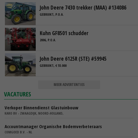
John Deere 7430 trekker (MAA) #134086
GEBRUIKT, P.O.A.
Kuhn GF8501 schudder
2006, P.O.A.
John Deere 6125R (STE) #59945
GEBRUIKT, € 55.000
MEER ADVERTENTIES
VACATURES
Verkoper Binnendienst Glastuinbouw
KARO BV - ZWAAGDIJK, NOORD-HOLLAND,
Accountmanager Organische Bodemverbeteraars
COMGOED B.V. - NL