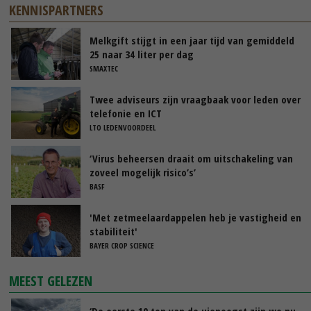
KENNISPARTNERS
Melkgift stijgt in een jaar tijd van gemiddeld
25 naar 34 liter per dag
SMAXTEC
Twee adviseurs zijn vraagbaak voor leden over
telefonie en ICT
LTO LEDENVOORDEEL
‘Virus beheersen draait om uitschakeling van
zoveel mogelijk risico’s’
BASF
'Met zetmeelaardappelen heb je vastigheid en
stabiliteit'
BAYER CROP SCIENCE
MEEST GELEZEN
‘De eerste 10 ton van de uienoogst zijn we nu