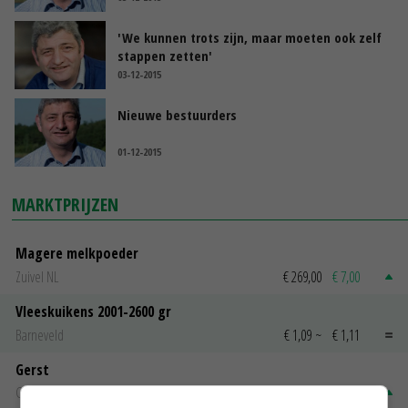
'We kunnen trots zijn, maar moeten ook zelf
stappen zetten'
03-12-2015
Nieuwe bestuurders
01-12-2015
MARKTPRIJZEN
Magere melkpoeder
Zuivel NL
€ 269,00
€ 7,00
Vleeskuikens 2001-2600 gr
Barneveld
€ 1,09
~
€ 1,11
Gerst
Groningen
€ 197,00
€ 2,00