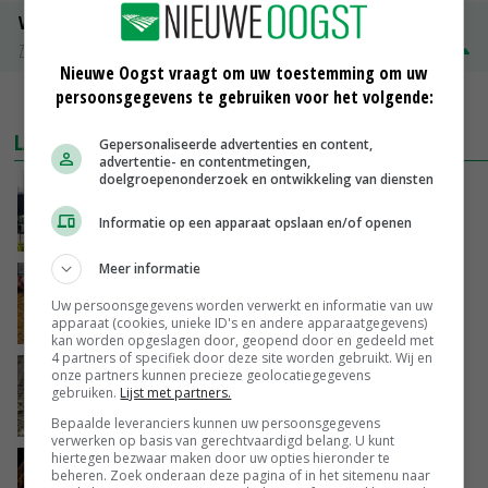
Volle melkpoeder
Zuivel NL
€ 345,00
€ 20,00
Nieuwe Oogst vraagt om uw toestemming om uw
persoonsgegevens te gebruiken voor het volgende:
MEER MARKTPRIJZEN
LAATSTE NIEUWS
Gepersonaliseerde advertenties en content,
advertentie- en contentmetingen,
doelgroepenonderzoek en ontwikkeling van diensten
Gemiddelde Europese melkprijs daalt licht in
juni
Informatie op een apparaat opslaan en/of openen
VANDAAG, 17:04
Meer informatie
Frans onderzoekcentrum bestrijkt hele
varkensvleesketen
Uw persoonsgegevens worden verwerkt en informatie van uw
apparaat (cookies, unieke ID's en andere apparaatgegevens)
VANDAAG, 15:29
kan worden opgeslagen door, geopend door en gedeeld met
4 partners of specifiek door deze site worden gebruikt. Wij en
Emmeloord noteert eerste zaaiuien op
onze partners kunnen precieze geolocatiegegevens
gebruiken.
Lijst met partners.
maximaal 20 euro
VANDAAG, 14:59
Bepaalde leveranciers kunnen uw persoonsgegevens
verwerken op basis van gerechtvaardigd belang. U kunt
hiertegen bezwaar maken door uw opties hieronder te
Spontane boerenacties in Twente en
beheren. Zoek onderaan deze pagina of in het sitemenu naar