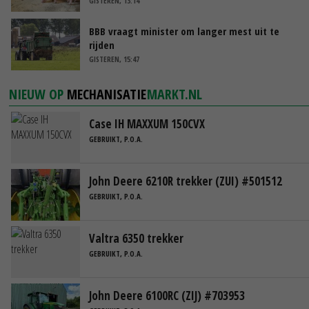
GISTEREN, 13:14
BBB vraagt minister om langer mest uit te
rijden
GISTEREN, 15:47
NIEUW OP
MECHANISATIE
MARKT.NL
Case IH MAXXUM 150CVX
GEBRUIKT, P.O.A.
John Deere 6210R trekker (ZUI) #501512
GEBRUIKT, P.O.A.
Valtra 6350 trekker
GEBRUIKT, P.O.A.
John Deere 6100RC (ZIJ) #703953