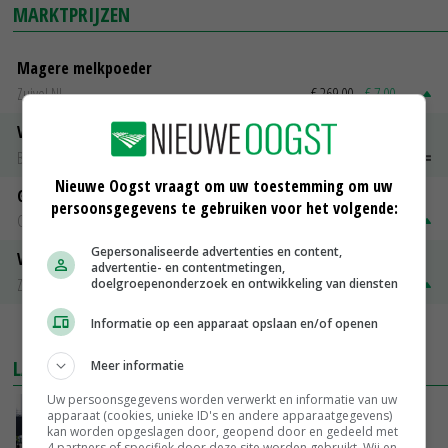
MARKTPRIJZEN
Magere melkpoeder
Zuivel NL
€ 269,00
€ 7,00
Vleeskuikens 2001-2600 gr
Barneveld
€ 1,09
~
€ 1,11
Nieuwe Oogst vraagt om uw toestemming om uw
Gerst
persoonsgegevens te gebruiken voor het volgende:
Groningen
€ 197,00
€ 2,00
Gepersonaliseerde advertenties en content,
Volle melkpoeder
advertentie- en contentmetingen,
Zuivel NL
€ 345,00
€ 20,00
doelgroepenonderzoek en ontwikkeling van diensten
Informatie op een apparaat opslaan en/of openen
MEER MARKTPRIJZEN
LAATSTE NIEUWS
Meer informatie
Uw persoonsgegevens worden verwerkt en informatie van uw
Gemiddelde Europese melkprijs daalt licht in
apparaat (cookies, unieke ID's en andere apparaatgegevens)
juni
kan worden opgeslagen door, geopend door en gedeeld met
4 partners of specifiek door deze site worden gebruikt. Wij en