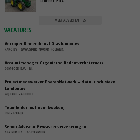
GEBRUIKT, P.O.A.
MEER ADVERTENTIES
VACATURES
Verkoper Binnendienst Glastuinbouw
KARO BV - ZWAAGDIJK, NOORD-HOLLAND,
Accountmanager Organische Bodemverbeteraars
COMGOED B.V. - NL
Projectmedewerker BoerenNetwerk – Natuurinclusieve
Landbouw
WIJ.LAND - ABCOUDE
Teamleider instroom kwekerij
IBN - SCHAIJK
Senior Adviseur Gewassenverzekeringen
AGRIVER U.A. - ZOETERMEER