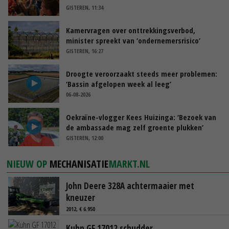
GISTEREN, 11:34
Kamervragen over onttrekkingsverbod,
minister spreekt van ‘ondernemersrisico’
GISTEREN, 16:27
Droogte veroorzaakt steeds meer problemen:
‘Bassin afgelopen week al leeg’
06-08-2026
Oekraïne-vlogger Kees Huizinga: ‘Bezoek van
de ambassade mag zelf groente plukken’
GISTEREN, 12:00
NIEUW OP
MECHANISATIE
MARKT.NL
John Deere 328A achtermaaier met
kneuzer
2012, € 6.950
Kuhn GF 17012 schudder