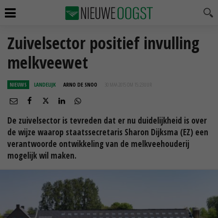
Zuivelsector positief invulling
melkveewet
NIEUWS
LANDELIJK
ARNO DE SNOO
30 MAA 2015 OM 15:23
UUR
De zuivelsector is tevreden dat er nu duidelijkheid is over
de wijze waarop staatssecretaris Sharon Dijksma (EZ) een
verantwoorde ontwikkeling van de melkveehouderij
mogelijk wil maken.