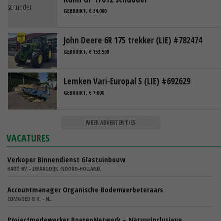
GEBRUIKT, € 34.000
John Deere 6R 175 trekker (LIE) #782474
GEBRUIKT, € 153.500
Lemken Vari-Europal 5 (LIE) #692629
GEBRUIKT, € 7.000
MEER ADVERTENTIES
VACATURES
Verkoper Binnendienst Glastuinbouw
KARO BV - ZWAAGDIJK, NOORD-HOLLAND,
Accountmanager Organische Bodemverbeteraars
COMGOED B.V. - NL
Projectmedewerker BoerenNetwerk – Natuurinclusieve