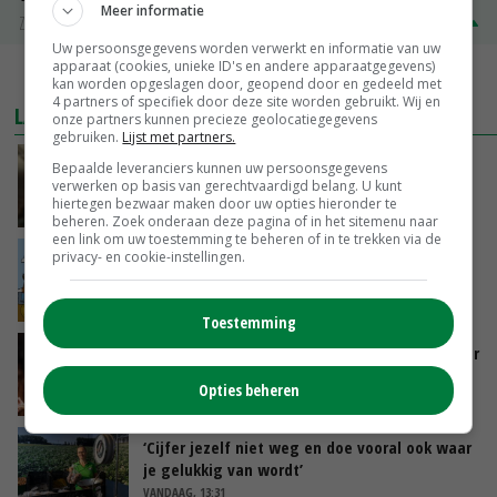
Meer informatie
Zuivel NL
€ 345,00
€ 20,00
Uw persoonsgegevens worden verwerkt en informatie van uw
apparaat (cookies, unieke ID's en andere apparaatgegevens)
MEER MARKTPRIJZEN
kan worden opgeslagen door, geopend door en gedeeld met
4 partners of specifiek door deze site worden gebruikt. Wij en
LAATSTE NIEUWS
onze partners kunnen precieze geolocatiegegevens
gebruiken.
Lijst met partners.
‘Samenwerking A-ware en Amalthea gaat
Bepaalde leveranciers kunnen uw persoonsgegevens
zorgen voor meer balans’
verwerken op basis van gerechtvaardigd belang. U kunt
hiertegen bezwaar maken door uw opties hieronder te
VANDAAG, 16:01
beheren. Zoek onderaan deze pagina of in het sitemenu naar
een link om uw toestemming te beheren of in te trekken via de
Internationale vraag naar geitenzuivel blijft
privacy- en cookie-instellingen.
groot: Nederland in Europese top
VANDAAG, 15:33
Toestemming
Vlaamse varkensstapel krimpt, pluimveesector
groeit door schaalvergroting
Opties beheren
VANDAAG, 15:20
‘Cijfer jezelf niet weg en doe vooral ook waar
je gelukkig van wordt’
VANDAAG, 13:31