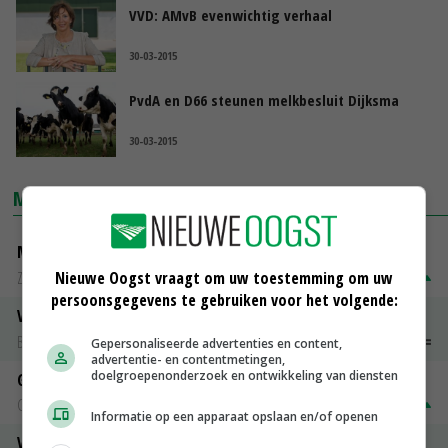
VVD: AMvB evenwichtig verhaal
30-03-2015
PvdA en D66 steunen melkbesluit Dijksma
30-03-2015
MARKTPRIJZEN
Magere melkpoeder
Nieuwe Oogst vraagt om uw toestemming om uw
Zuivel NL
€ 269,00
€ 7,00
persoonsgegevens te gebruiken voor het volgende:
Vleeskuikens 2001-2600 gr
Barneveld
€ 1,09
~
€ 1,11
Gepersonaliseerde advertenties en content,
advertentie- en contentmetingen,
doelgroepenonderzoek en ontwikkeling van diensten
Gerst
Groningen
€ 197,00
€ 2,00
Informatie op een apparaat opslaan en/of openen
Volle melkpoeder