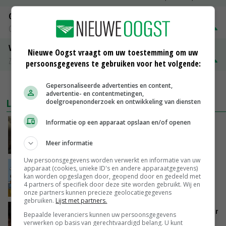
Gerst
Groningen
€ 197,00
€ 2,00
Volle melkpoeder
Nieuwe Oogst vraagt om uw toestemming om uw
Zuivel NL
€ 345,00
€ 20,00
persoonsgegevens te gebruiken voor het volgende:
MEER MARKTPRIJZEN
Gepersonaliseerde advertenties en content,
advertentie- en contentmetingen,
LAATSTE NIEUWS
doelgroepenonderzoek en ontwikkeling van diensten
Informatie op een apparaat opslaan en/of openen
‘Samenwerking A-ware en Amalthea gaat
zorgen voor meer balans’
Meer informatie
VANDAAG, 16:01
Uw persoonsgegevens worden verwerkt en informatie van uw
Internationale vraag naar geitenzuivel blijft
apparaat (cookies, unieke ID's en andere apparaatgegevens)
kan worden opgeslagen door, geopend door en gedeeld met
groot: Nederland in Europese top
4 partners of specifiek door deze site worden gebruikt. Wij en
VANDAAG, 15:33
onze partners kunnen precieze geolocatiegegevens
gebruiken.
Lijst met partners.
Vlaamse varkensstapel krimpt, pluimveesector
Bepaalde leveranciers kunnen uw persoonsgegevens
groeit door schaalvergroting
verwerken op basis van gerechtvaardigd belang. U kunt