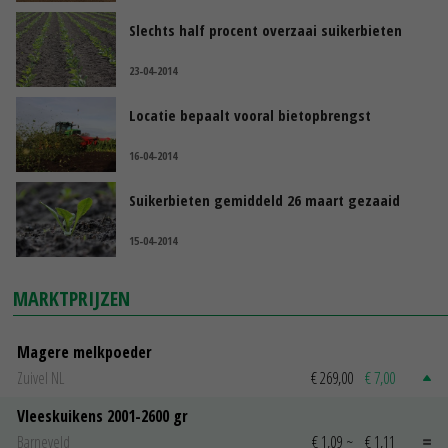
Slechts half procent overzaai suikerbieten
23-04-2014
Locatie bepaalt vooral bietopbrengst
16-04-2014
Suikerbieten gemiddeld 26 maart gezaaid
15-04-2014
MARKTPRIJZEN
Magere melkpoeder
Zuivel NL
€ 269,00
€ 7,00
Vleeskuikens 2001-2600 gr
Barneveld
€ 1,09
~
€ 1,11