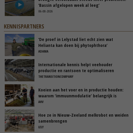
‘Bassin afgelopen week al leeg’
06-08-2026
KENNISPARTNERS
‘De proef in Lelystad liet echt zien wat
Helianta kan doen bij phytophthora’
ADAMA
Internationale kennis helpt veehouder
productie en rantsoen te optimaliseren
THETRANSITIONCOMPANY
Koeien aan het voer en in productie houden:
waarom ‘immuunmodulatie’ belangrijk is
tijdens de transitieperiode
AHV
Hoe ze in Nieuw-Zeeland melkrobot en weiden
samenbrengen
LELY