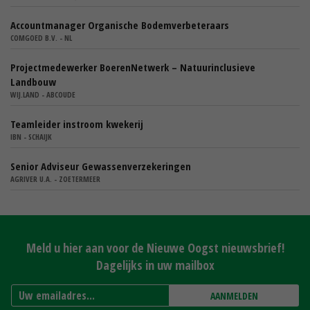
Accountmanager Organische Bodemverbeteraars
COMGOED B.V. - NL
Projectmedewerker BoerenNetwerk – Natuurinclusieve
Landbouw
WIJ.LAND - ABCOUDE
Teamleider instroom kwekerij
IBN - SCHAIJK
Senior Adviseur Gewassenverzekeringen
AGRIVER U.A. - ZOETERMEER
Meld u hier aan voor de Nieuwe Oogst nieuwsbrief!
Dagelijks in uw mailbox
AANMELDEN