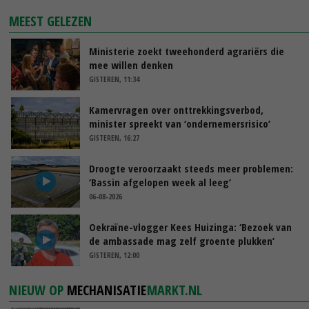
MEEST GELEZEN
Ministerie zoekt tweehonderd agrariërs die
mee willen denken
GISTEREN, 11:34
Kamervragen over onttrekkingsverbod,
minister spreekt van ‘ondernemersrisico’
GISTEREN, 16:27
Droogte veroorzaakt steeds meer problemen:
‘Bassin afgelopen week al leeg’
06-08-2026
Oekraïne-vlogger Kees Huizinga: ‘Bezoek van
de ambassade mag zelf groente plukken’
GISTEREN, 12:00
NIEUW OP
MECHANISATIE
MARKT.NL