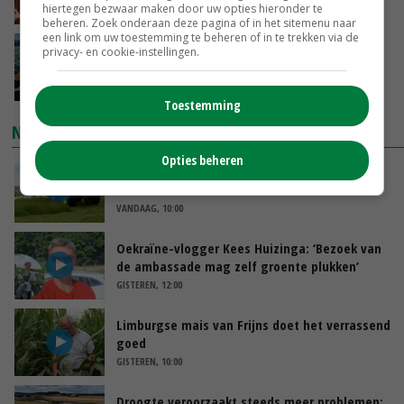
hiertegen bezwaar maken door uw opties hieronder te
VANDAAG, 15:20
beheren. Zoek onderaan deze pagina of in het sitemenu naar
een link om uw toestemming te beheren of in te trekken via de
‘Cijfer jezelf niet weg en doe vooral ook waar
privacy- en cookie-instellingen.
je gelukkig van wordt’
VANDAAG, 13:31
Toestemming
NIEUWSTE VIDEO'S
Opties beheren
POAH!: John Deere 7730
VANDAAG, 10:00
Oekraïne-vlogger Kees Huizinga: ‘Bezoek van
de ambassade mag zelf groente plukken’
GISTEREN, 12:00
Limburgse mais van Frijns doet het verrassend
goed
GISTEREN, 10:00
Droogte veroorzaakt steeds meer problemen: