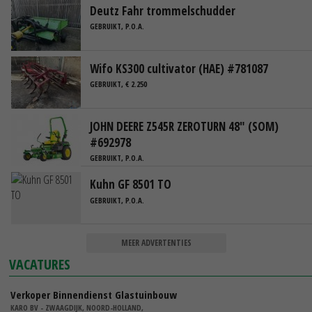
Deutz Fahr trommelschudder
GEBRUIKT, P.O.A.
Wifo KS300 cultivator (HAE) #781087
GEBRUIKT, € 2.250
JOHN DEERE Z545R ZEROTURN 48" (SOM)
#692978
GEBRUIKT, P.O.A.
Kuhn GF 8501 TO
GEBRUIKT, P.O.A.
MEER ADVERTENTIES
VACATURES
Verkoper Binnendienst Glastuinbouw
KARO BV - ZWAAGDIJK, NOORD-HOLLAND,