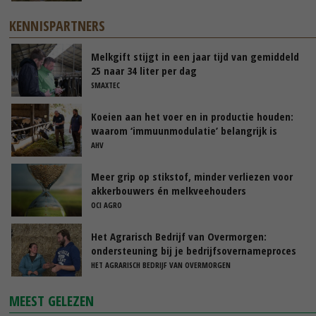
KENNISPARTNERS
Melkgift stijgt in een jaar tijd van gemiddeld
25 naar 34 liter per dag
SMAXTEC
Koeien aan het voer en in productie houden:
waarom ‘immuunmodulatie’ belangrijk is
tijdens de transitieperiode
AHV
Meer grip op stikstof, minder verliezen voor
akkerbouwers én melkveehouders
OCI AGRO
Het Agrarisch Bedrijf van Overmorgen:
ondersteuning bij je bedrijfsovernameproces
HET AGRARISCH BEDRIJF VAN OVERMORGEN
MEEST GELEZEN