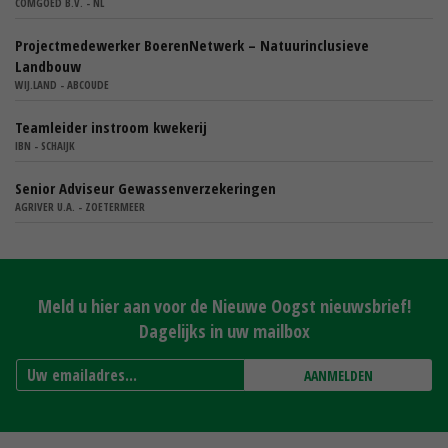
COMGOED B.V. - NL
Projectmedewerker BoerenNetwerk – Natuurinclusieve
Landbouw
WIJ.LAND - ABCOUDE
Teamleider instroom kwekerij
IBN - SCHAIJK
Senior Adviseur Gewassenverzekeringen
AGRIVER U.A. - ZOETERMEER
Meld u hier aan voor de Nieuwe Oogst nieuwsbrief!
Dagelijks in uw mailbox
AANMELDEN