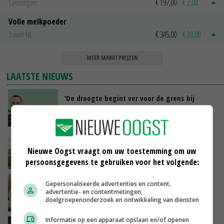
Groningen
€ 197,00
€ 2,00
Volle melkpoeder
Zuivel NL
€ 345,00
€ 20,00
MEER MARKTPRIJZEN
LAATSTE NIEUWS
‘De droogte begint ver voor de grens bij
Lobith’
VANDAAG, 11:00
POAH!: John Deere 7730
Nieuwe Oogst vraagt om uw toestemming om uw
persoonsgegevens te gebruiken voor het volgende:
VANDAAG, 10:00
Geen vee meer op Noord-Hollandse zeedijken
Gepersonaliseerde advertenties en content,
advertentie- en contentmetingen,
door aanhoudende droogte
doelgroepenonderzoek en ontwikkeling van diensten
VANDAAG, 09:48
Informatie op een apparaat opslaan en/of openen