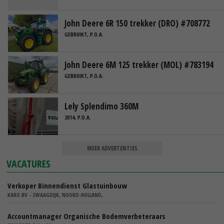
John Deere 6R 150 trekker (DRO) #708772
GEBRUIKT, P.O.A.
John Deere 6M 125 trekker (MOL) #783194
GEBRUIKT, P.O.A.
Lely Splendimo 360M
2014, P.O.A.
MEER ADVERTENTIES
VACATURES
Verkoper Binnendienst Glastuinbouw
KARO BV - ZWAAGDIJK, NOORD-HOLLAND,
Accountmanager Organische Bodemverbeteraars