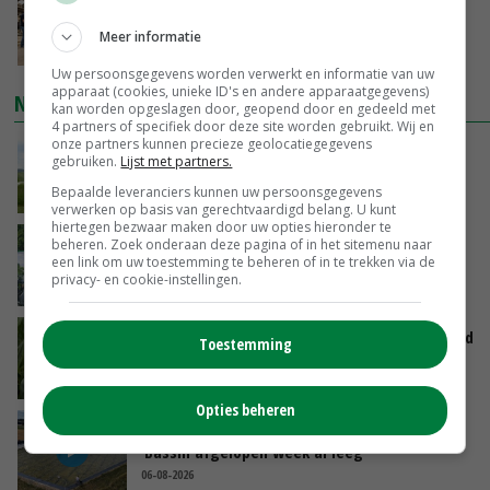
Na jarenlang meten willen Zuid-Hollandse
boeren nu erkenning
Meer informatie
VANDAAG, 07:00
Uw persoonsgegevens worden verwerkt en informatie van uw
apparaat (cookies, unieke ID's en andere apparaatgegevens)
NIEUWSTE VIDEO'S
kan worden opgeslagen door, geopend door en gedeeld met
4 partners of specifiek door deze site worden gebruikt. Wij en
onze partners kunnen precieze geolocatiegegevens
POAH!: John Deere 7730
gebruiken.
Lijst met partners.
Bepaalde leveranciers kunnen uw persoonsgegevens
VANDAAG, 10:00
verwerken op basis van gerechtvaardigd belang. U kunt
hiertegen bezwaar maken door uw opties hieronder te
Oekraïne-vlogger Kees Huizinga: ‘Bezoek van
beheren. Zoek onderaan deze pagina of in het sitemenu naar
een link om uw toestemming te beheren of in te trekken via de
de ambassade mag zelf groente plukken’
privacy- en cookie-instellingen.
GISTEREN, 12:00
Limburgse mais van Frijns doet het verrassend
Toestemming
goed
GISTEREN, 10:00
Opties beheren
Droogte veroorzaakt steeds meer problemen:
‘Bassin afgelopen week al leeg’
06-08-2026