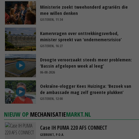
Ministerie zoekt tweehonderd agrariërs die
mee willen denken
GISTEREN, 11:34
Kamervragen over onttrekkingsverbod,
minister spreekt van ‘ondernemersrisico’
GISTEREN, 16:27
Droogte veroorzaakt steeds meer problemen:
‘Bassin afgelopen week al leeg’
06-08-2026
Oekraïne-vlogger Kees Huizinga: ‘Bezoek van
de ambassade mag zelf groente plukken’
GISTEREN, 12:00
NIEUW OP
MECHANISATIE
MARKT.NL
Case IH PUMA 220 AFS CONNECT
GEBRUIKT, P.O.A.