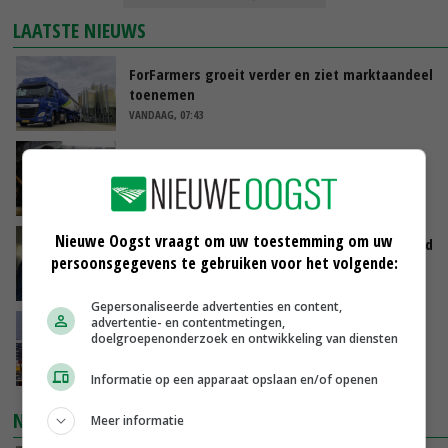
LAATSTE NIEUWS
ForFarmers groeit verder en ziet marktaandeel
toenemen
VANDAAG, 07:43
Zalmkweker wil ‘standaard neerzetten die als
voorbeeld kan dienen voor sector’
VANDAAG, 06:21
Nieuwe Oogst vraagt om uw toestemming om uw
Jan Vernooij stopt bij Vee&Logistiek Nederland
persoonsgegevens te gebruiken voor het volgende:
VANDAAG, 06:00
Gepersonaliseerde advertenties en content,
advertentie- en contentmetingen,
China scherpt importeisen voor pootgoed aan
doelgroepenonderzoek en ontwikkeling van diensten
vanwege zebrachipbacterie
GISTEREN, 16:25
Informatie op een apparaat opslaan en/of openen
NIEUWSTE VIDEO'S
Meer informatie