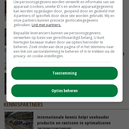
Uw persoonsgegevens worden verwerkt en informatie van uw
Danique in Canada: ‘Superveel schik gehad
apparaat (cookies, unieke ID's en andere apparaatgegevens)
tijdens stage’
kan worden opgeslagen door, geopend door en gedeeld met
4 partners of specifiek door deze site worden gebruikt. Wij en
04-08-2026
onze partners kunnen precieze geolocatiegegevens
gebruiken.
Lijst met partners.
POAH!: Fendt 1042
Bepaalde leveranciers kunnen uw persoonsgegevens
verwerken op basis van gerechtvaardigd belang. U kunt
01-08-2026
hiertegen bezwaar maken door uw opties hieronder te
beheren. Zoek onderaan deze pagina of in het sitemenu naar
een link om uw toestemming te beheren of in te trekken via de
Oekraïne-vlogger Kees Huizinga: ‘Tarwe wordt
privacy- en cookie-instellingen.
geperst, koeien hebben stro nodig’
31-07-2026
Toestemming
‘Stikstofbrief hoeft niet van tafel, maar moet
wel worden aangepast’
31-07-2026
Opties beheren
KENNISPARTNERS
Internationale kennis helpt veehouder
productie en rantsoen te optimaliseren
THETRANSITIONCOMPANY