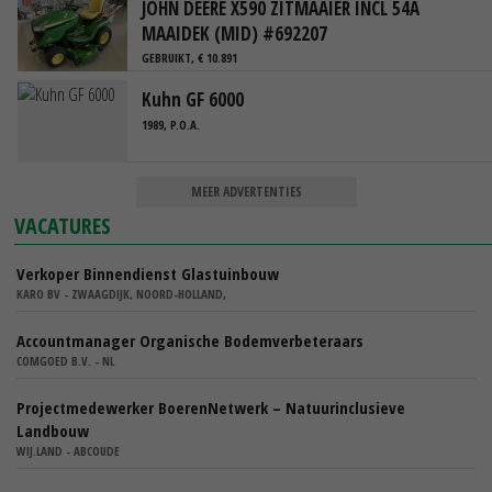
JOHN DEERE X590 ZITMAAIER INCL 54A
MAAIDEK (MID) #692207
GEBRUIKT, € 10.891
Kuhn GF 6000
1989, P.O.A.
MEER ADVERTENTIES
VACATURES
Verkoper Binnendienst Glastuinbouw
KARO BV - ZWAAGDIJK, NOORD-HOLLAND,
Accountmanager Organische Bodemverbeteraars
COMGOED B.V. - NL
Projectmedewerker BoerenNetwerk – Natuurinclusieve
Landbouw
WIJ.LAND - ABCOUDE