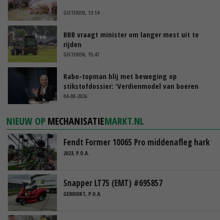
GISTEREN, 13:14
BBB vraagt minister om langer mest uit te
rijden
GISTEREN, 15:47
Rabo-topman blij met beweging op
stikstofdossier: ‘Verdienmodel van boeren
blijft cruciaal’
04-08-2026
NIEUW OP
MECHANISATIE
MARKT.NL
Fendt Former 10065 Pro middenafleg hark
2023, P.O.A.
Snapper LT75 (EMT) #695857
GEBRUIKT, P.O.A.