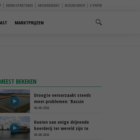
P
KENNISPARTNERS
ABONNEMENT
NIEUWSBRIEF
E-PAPER
AST
MARKTPRIJZEN
MEEST BEKEKEN
Droogte veroorzaakt steeds
meer problemen: ‘Bassin
afgelopen week al leeg’
06-08-2026
Koeien van enige drijvende
boerderij ter wereld zijn te
koop
06-08-2026