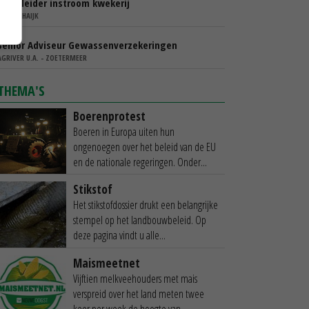
Teamleider instroom kwekerij
IBN - SCHAIJK
Senior Adviseur Gewassenverzekeringen
AGRIVER U.A. - ZOETERMEER
THEMA'S
Boerenprotest
Boeren in Europa uiten hun
ongenoegen over het beleid van de EU
en de nationale regeringen. Onder...
Stikstof
Het stikstofdossier drukt een belangrijke
stempel op het landbouwbeleid. Op
deze pagina vindt u alle...
Maismeetnet
Vijftien melkveehouders met mais
verspreid over het land meten twee
keer per week de hoogte van...