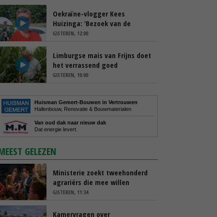
Oekraïne-vlogger Kees
Huizinga: ‘Bezoek van de
ambassade mag zelf groente
GISTEREN, 12:00
plukken’
Limburgse mais van Frijns doet
het verrassend goed
GISTEREN, 10:00
Huisman Gemert-Bouwen in Vertrouwen
Hallenbouw, Renovatie & Bouwmaterialen
Van oud dak naar nieuw dak
Dat energie levert.
MEEST GELEZEN
Ministerie zoekt tweehonderd
agrariërs die mee willen
denken
GISTEREN, 11:34
Kamervragen over