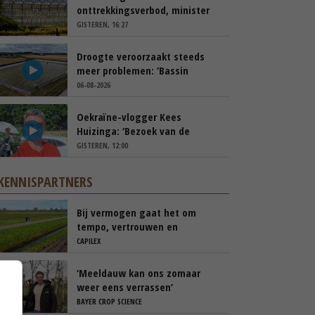
onttrekkingsverbod, minister
spreekt van ‘ondernemersrisico’
GISTEREN, 16:27
Droogte veroorzaakt steeds
meer problemen: ‘Bassin
afgelopen week al leeg’
06-08-2026
Oekraïne-vlogger Kees
Huizinga: ‘Bezoek van de
ambassade mag zelf groente
GISTEREN, 12:00
plukken’
KENNISPARTNERS
Bij vermogen gaat het om
tempo, vertrouwen en
transparantie
CAPILEX
‘Meeldauw kan ons zomaar
weer eens verrassen’
BAYER CROP SCIENCE