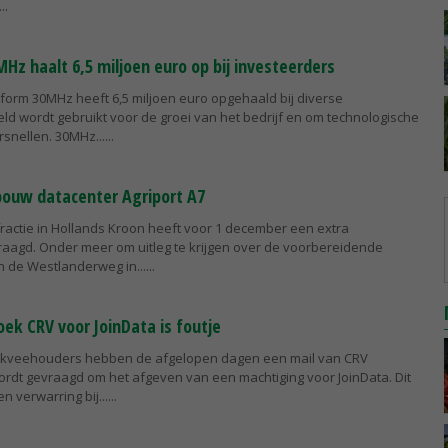
Hz haalt 6,5 miljoen euro op bij investeerders
tform 30MHz heeft 6,5 miljoen euro opgehaald bij diverse
eld wordt gebruikt voor de groei van het bedrijf en om technologische
rsnellen. 30MHz...
bouw datacenter Agriport A7
fractie in Hollands Kroon heeft voor 1 december een extra
aagd. Onder meer om uitleg te krijgen over de voorbereidende
de Westlanderweg in...
ek CRV voor JoinData is foutje
lkveehouders hebben de afgelopen dagen een mail van CRV
rdt gevraagd om het afgeven van een machtiging voor JoinData. Dit
en verwarring bij...