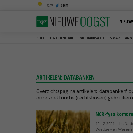
0 MM
22,7
NIEUW
POLITIEK & ECONOMIE
MECHANISATIE
SMART FARM
ARTIKELEN: DATABANKEN
Overzichtspagina artikelen: 'databanken' 
onze zoekfunctie (rechtsboven) gebruiken 
NCR-fyto komt m
13-12-2021
- Het Nat
Voedsel- en Warenau