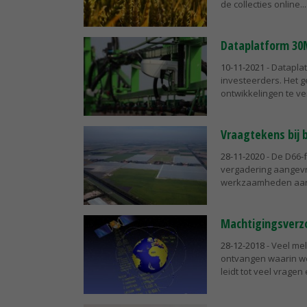
de collecties online...
Dataplatform 30M
10-11-2021
- Datapla
investeerders. Het g
ontwikkelingen te ve
Vraagtekens bij 
28-11-2020
- De D66-
vergadering aangevr
werkzaamheden aan 
Machtigingsverzo
28-12-2018
- Veel me
ontvangen waarin wo
leidt tot veel vragen 