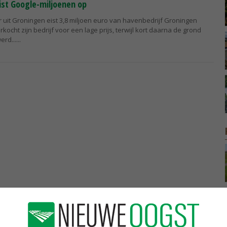
ist Google-miljoenen op
 uit Groningen eist 3,8 miljoen euro van havenbedrijf Groningen
ocht zijn bedrijf voor een lage prijs, terwijl kort daarna de grond
erd...