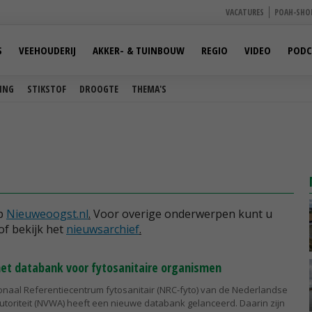
VACATURES
POAH-SHO
S
VEEHOUDERIJ
AKKER- & TUINBOUW
REGIO
VIDEO
PODC
ING
STIKSTOF
DROOGTE
THEMA'S
op
Nieuweoogst.nl
.
Voor overige onderwerpen kunt u
of bekijk het
nieuwsarchief
.
et databank voor fytosanitaire organismen
ionaal Referentiecentrum fytosanitair (NRC-fyto) van de Nederlandse
toriteit (NVWA) heeft een nieuwe databank gelanceerd. Daarin zijn