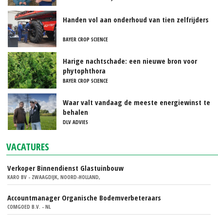
Handen vol aan onderhoud van tien zelfrijders
BAYER CROP SCIENCE
Harige nachtschade: een nieuwe bron voor
phytophthora
BAYER CROP SCIENCE
Waar valt vandaag de meeste energiewinst te
behalen
DLV ADVIES
VACATURES
Verkoper Binnendienst Glastuinbouw
KARO BV - ZWAAGDIJK, NOORD-HOLLAND,
Accountmanager Organische Bodemverbeteraars
COMGOED B.V. - NL