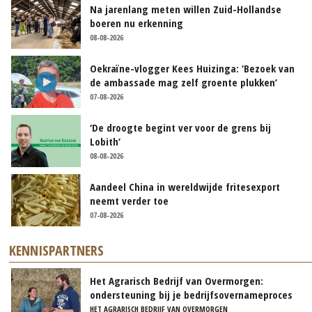
Na jarenlang meten willen Zuid-Hollandse
boeren nu erkenning
08-08-2026
Oekraïne-vlogger Kees Huizinga: ‘Bezoek van
de ambassade mag zelf groente plukken’
07-08-2026
‘De droogte begint ver voor de grens bij
Lobith’
08-08-2026
Aandeel China in wereldwijde fritesexport
neemt verder toe
07-08-2026
KENNISPARTNERS
Het Agrarisch Bedrijf van Overmorgen:
ondersteuning bij je bedrijfsovernameproces
HET AGRARISCH BEDRIJF VAN OVERMORGEN