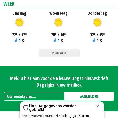
WEER
Dinsdag
Woensdag
Donderdag
22
°
/ 12
°
28
°
/ 10
°
32
°
/ 15
°
0 %
0 %
0 %
MEER WEER
Meld u hier aan voor de Nieuwe Oogst nieuwsbrief!
Dagelijks in uw mailbox
AANMELDEN