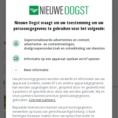
Downloads
Ontwerp-Nota Ruimte
Nieuwe Oogst vraagt om uw toestemming om uw
persoonsgegevens te gebruiken voor het volgende:
Gepersonaliseerde advertenties en content,
Bekijk meer over:
advertentie- en contentmetingen,
doelgroepenonderzoek en ontwikkeling van diensten
ruimtelijke ordening
landbouwgrond
Informatie op een apparaat opslaan en/of openen
waterbeheer
landbouwpolitiek
Meer informatie
Uw persoonsgegevens worden verwerkt en informatie van uw
LEES OOK
apparaat (cookies, unieke ID's en andere apparaatgegevens)
kan worden opgeslagen door, geopend door en gedeeld met
4 partners of specifiek door deze site worden gebruikt. Wij en
'Op mooie intenties kunnen boeren en
onze partners kunnen precieze geolocatiegegevens
tuinders niet investeren'
gebruiken.
Lijst met partners.
26-09-2025
Bepaalde leveranciers kunnen uw persoonsgegevens
verwerken op basis van gerechtvaardigd belang. U kunt
hiertegen bezwaar maken door uw opties hieronder te
Land van Cuijk trekt ongebruikte