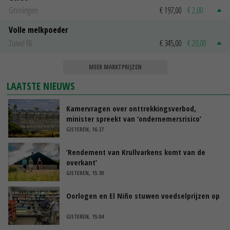
Groningen
€ 197,00
€ 2,00
Volle melkpoeder
Zuivel NL
€ 345,00
€ 20,00
MEER MARKTPRIJZEN
LAATSTE NIEUWS
Kamervragen over onttrekkingsverbod,
minister spreekt van ‘ondernemersrisico’
GISTEREN, 16:27
‘Rendement van Krullvarkens komt van de
overkant’
GISTEREN, 15:30
Oorlogen en El Niño stuwen voedselprijzen op
GISTEREN, 15:04