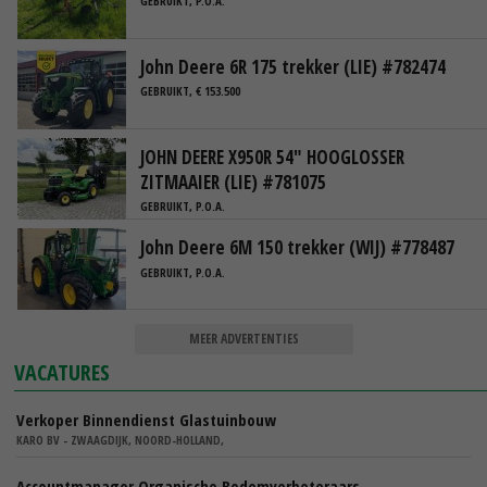
GEBRUIKT, P.O.A.
John Deere 6R 175 trekker (LIE) #782474
GEBRUIKT, € 153.500
JOHN DEERE X950R 54" HOOGLOSSER
ZITMAAIER (LIE) #781075
GEBRUIKT, P.O.A.
John Deere 6M 150 trekker (WIJ) #778487
GEBRUIKT, P.O.A.
MEER ADVERTENTIES
VACATURES
Verkoper Binnendienst Glastuinbouw
KARO BV - ZWAAGDIJK, NOORD-HOLLAND,
Accountmanager Organische Bodemverbeteraars