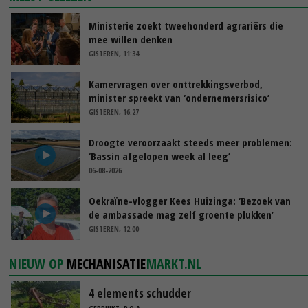
Ministerie zoekt tweehonderd agrariërs die
mee willen denken
GISTEREN, 11:34
Kamervragen over onttrekkingsverbod,
minister spreekt van ‘ondernemersrisico’
GISTEREN, 16:27
Droogte veroorzaakt steeds meer problemen:
‘Bassin afgelopen week al leeg’
06-08-2026
Oekraïne-vlogger Kees Huizinga: ‘Bezoek van
de ambassade mag zelf groente plukken’
GISTEREN, 12:00
NIEUW OP
MECHANISATIE
MARKT.NL
4 elements schudder