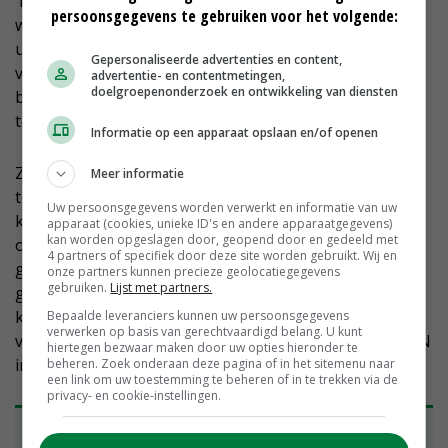
'Met jaarrond schapen in de wei is ook beter
persoonsgegevens te gebruiken voor het volgende:
weidevogelbeheer mogelijk. We gaan ook plannen
uitwerken voor kruidenrijk gras, om zo de gezondheid
Gepersonaliseerde advertenties en content,
van de schapen te vergroten. Wat vervolgens weer
advertentie- en contentmetingen,
doelgroepenonderzoek en ontwikkeling van diensten
bijdraagt aan een betere waterkwaliteit', licht De Lugt
toe.
Informatie op een apparaat opslaan en/of openen
Zijm en De Lugt concluderen dat overheden positief
Meer informatie
tegen de coöperatie aankijken. Begin deze maand
Uw persoonsgegevens worden verwerkt en informatie van uw
kwamen vertegenwoordigers van terreinbeherende
apparaat (cookies, unieke ID's en andere apparaatgegevens)
kan worden opgeslagen door, geopend door en gedeeld met
organisaties, gemeente en provincie langs voor een
4 partners of specifiek door deze site worden gebruikt. Wij en
gesprek. Het steunt de coöperatie in haar hoop dat
onze partners kunnen precieze geolocatiegegevens
gebruiken.
Lijst met partners.
gestelde doelen worden gehaald. De Lugt: 'Als wij de
komende jaren 40 tot 50 hectare kunnen verwerven
Bepaalde leveranciers kunnen uw persoonsgegevens
verwerken op basis van gerechtvaardigd belang. U kunt
voor schapenhouders, komt de afronding van het NNN
hiertegen bezwaar maken door uw opties hieronder te
in dit gebied ook dichterbij.'
beheren. Zoek onderaan deze pagina of in het sitemenu naar
een link om uw toestemming te beheren of in te trekken via de
privacy- en cookie-instellingen.
Gebiedsplan op Texel wordt breed gedragen