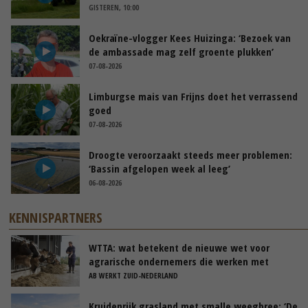
GISTEREN, 10:00
Oekraïne-vlogger Kees Huizinga: ‘Bezoek van
de ambassade mag zelf groente plukken’
07-08-2026
Limburgse mais van Frijns doet het verrassend
goed
07-08-2026
Droogte veroorzaakt steeds meer problemen:
‘Bassin afgelopen week al leeg’
06-08-2026
KENNISPARTNERS
WTTA: wat betekent de nieuwe wet voor
agrarische ondernemers die werken met
uitzendkrachten?
AB WERKT ZUID-NEDERLAND
Kruidenrijk grasland met smalle weegbree: ‘De