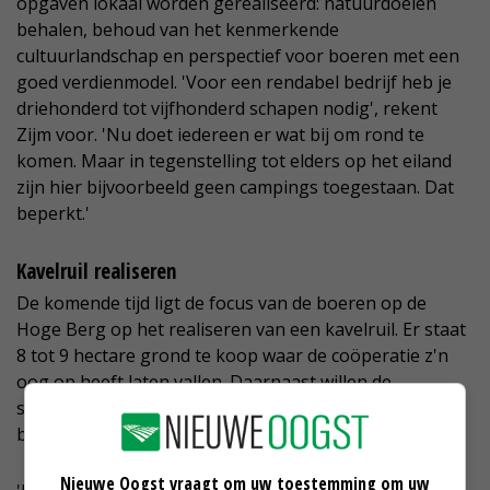
opgaven lokaal worden gerealiseerd: natuurdoelen
behalen, behoud van het kenmerkende
cultuurlandschap en perspectief voor boeren met een
goed verdienmodel. 'Voor een rendabel bedrijf heb je
driehonderd tot vijfhonderd schapen nodig', rekent
Zijm voor. 'Nu doet iedereen er wat bij om rond te
komen. Maar in tegenstelling tot elders op het eiland
zijn hier bijvoorbeeld geen campings toegestaan. Dat
beperkt.'
Kavelruil realiseren
De komende tijd ligt de focus van de boeren op de
Hoge Berg op het realiseren van een kavelruil. Er staat
8 tot 9 hectare grond te koop waar de coöperatie z'n
oog op heeft laten vallen. Daarnaast willen de
schapenhouders toe naar een meer biodiverse
bedrijfsvoering.
Nieuwe Oogst vraagt om uw toestemming om uw