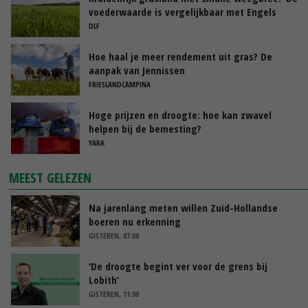
voederwaarde is vergelijkbaar met Engels
raaigras’
DLF
Hoe haal je meer rendement uit gras? De
aanpak van Jennissen
FRIESLANDCAMPINA
Hoge prijzen en droogte: hoe kan zwavel
helpen bij de bemesting?
YARA
MEEST GELEZEN
Na jarenlang meten willen Zuid-Hollandse
boeren nu erkenning
GISTEREN, 07:00
‘De droogte begint ver voor de grens bij
Lobith’
GISTEREN, 11:00