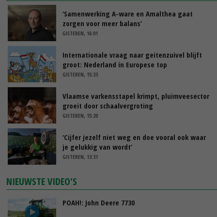
‘Samenwerking A-ware en Amalthea gaat
zorgen voor meer balans’
GISTEREN, 16:01
Internationale vraag naar geitenzuivel blijft
groot: Nederland in Europese top
GISTEREN, 15:33
Vlaamse varkensstapel krimpt, pluimveesector
groeit door schaalvergroting
GISTEREN, 15:20
‘Cijfer jezelf niet weg en doe vooral ook waar
je gelukkig van wordt’
GISTEREN, 13:31
NIEUWSTE VIDEO'S
POAH!: John Deere 7730