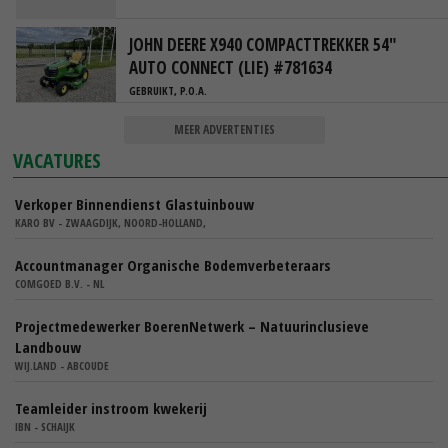
JOHN DEERE X940 COMPACTTREKKER 54"
AUTO CONNECT (LIE) #781634
GEBRUIKT, P.O.A.
MEER ADVERTENTIES
VACATURES
Verkoper Binnendienst Glastuinbouw
KARO BV - ZWAAGDIJK, NOORD-HOLLAND,
Accountmanager Organische Bodemverbeteraars
COMGOED B.V. - NL
Projectmedewerker BoerenNetwerk – Natuurinclusieve
Landbouw
WIJ.LAND - ABCOUDE
Teamleider instroom kwekerij
IBN - SCHAIJK