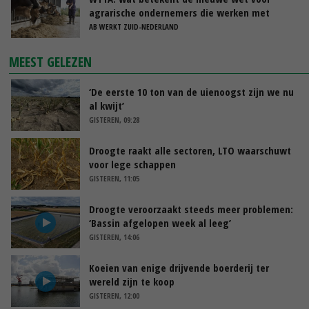
agrarische ondernemers die werken met
uitzendkrachten?
AB WERKT ZUID-NEDERLAND
MEEST GELEZEN
‘De eerste 10 ton van de uienoogst zijn we nu
al kwijt’
GISTEREN, 09:28
Droogte raakt alle sectoren, LTO waarschuwt
voor lege schappen
GISTEREN, 11:05
Droogte veroorzaakt steeds meer problemen:
‘Bassin afgelopen week al leeg’
GISTEREN, 14:06
Koeien van enige drijvende boerderij ter
wereld zijn te koop
GISTEREN, 12:00