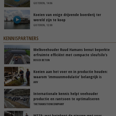
GISTEREN, 14:06
Koeien van enige drijvende boerderij ter
wereld zijn te koop
GISTEREN, 12:00
KENNISPARTNERS
Melkveehouder Ruud Hamans benut beperkte
erfruimte efficiënt met compacte sleufsilo’s
BOSCH BETON
Koeien aan het voer en in productie houden:
waarom ‘immuunmodulatie’ belangrijk is
tijdens de transitieperiode
AHV
Internationale kennis helpt veehouder
productie en rantsoen te optimaliseren
THETRANSITIONCOMPANY
WTTA: wat betekent de nieuwe wet voor