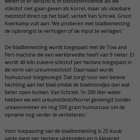
weten of er verschil is in stikstofefficiëntie als we
stikstof niet gaan geven als korrel, maar als vloeibare
meststof direct op het blad’, vertelt Van Schriek. Groot
Koerkamp vult aan: ‘We proberen met bladbemesting
de opbrengst te verhogen of de input te verlagen.’
De bladbemesting wordt toegepast met de Tow and
Fert-machine die een werkbreedte heeft van 9 meter. Er
wordt 40 kilo zuivere stikstof per hectare toegepast in
de vorm van ureummeststof. Daarnaast wordt
humuszuur toegevoegd. Dat zorgt voor een betere
hechting aan het blad omdat de bladmondjes dan wat
beter open komen. Van Schriek: ‘In 200 liter water
hebben we een ureumstikstofkorrel gemengd zonder
ureaseremmer en nog 500 gram humuszuur om de
opname nog verder te verbeteren.’
Voor toepassing van de bladbemesting is 25 kuub
vaste mest per hectare uitgereden en is kieseriet