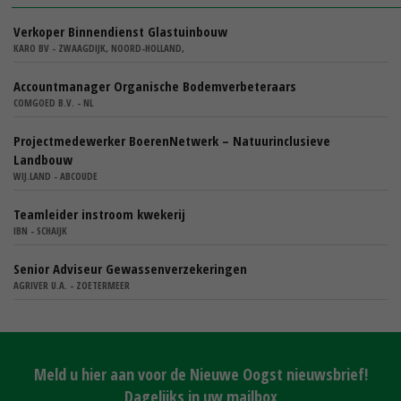
Verkoper Binnendienst Glastuinbouw
KARO BV - ZWAAGDIJK, NOORD-HOLLAND,
Accountmanager Organische Bodemverbeteraars
COMGOED B.V. - NL
Projectmedewerker BoerenNetwerk – Natuurinclusieve
Landbouw
WIJ.LAND - ABCOUDE
Teamleider instroom kwekerij
IBN - SCHAIJK
Senior Adviseur Gewassenverzekeringen
AGRIVER U.A. - ZOETERMEER
Meld u hier aan voor de Nieuwe Oogst nieuwsbrief!
Dagelijks in uw mailbox