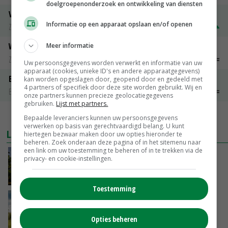
doelgroepenonderzoek en ontwikkeling van diensten
Volle melkpoeder
Informatie op een apparaat opslaan en/of openen
Zuivel weekprijzen
€ 345,00
€ 20,00
Weipoeder
Meer informatie
Zuivel weekprijzen
€ 134,00
€ 0,00
Uw persoonsgegevens worden verwerkt en informatie van uw
apparaat (cookies, unieke ID's en andere apparaatgegevens)
Boeren Gouda 12 kg
kan worden opgeslagen door, geopend door en gedeeld met
4 partners of specifiek door deze site worden gebruikt. Wij en
Boerenkaas
€ 6,05
€ 0,00
onze partners kunnen precieze geolocatiegegevens
gebruiken.
Lijst met partners.
MEER MARKTPRIJZEN
Bepaalde leveranciers kunnen uw persoonsgegevens
verwerken op basis van gerechtvaardigd belang. U kunt
LAATSTE NIEUWS
hiertegen bezwaar maken door uw opties hieronder te
beheren. Zoek onderaan deze pagina of in het sitemenu naar
een link om uw toestemming te beheren of in te trekken via de
Kamervragen over onttrekkingsverbod,
privacy- en cookie-instellingen.
minister spreekt van ‘ondernemersrisico’
VANDAAG, 16:27
Toestemming
‘Rendement van Krullvarkens komt van de
overkant’
Opties beheren
VANDAAG, 15:30