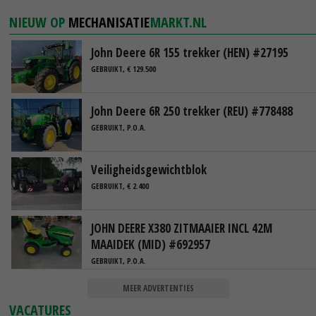
NIEUW OP
MECHANISATIE
MARKT.NL
John Deere 6R 155 trekker (HEN) #27195
GEBRUIKT, € 129.500
John Deere 6R 250 trekker (REU) #778488
GEBRUIKT, P.O.A.
Veiligheidsgewichtblok
GEBRUIKT, € 2.400
JOHN DEERE X380 ZITMAAIER INCL 42M
MAAIDEK (MID) #692957
GEBRUIKT, P.O.A.
MEER ADVERTENTIES
VACATURES