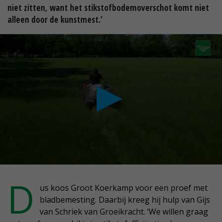
niet zitten, want het stikstofbodemoverschot komt niet
alleen door de kunstmest.’
conds
D
us koos Groot Koerkamp voor een proef met
bladbemesting. Daarbij kreeg hij hulp van Gijs
nutes,
van Schriek van Groeikracht. ‘We willen graag
conds