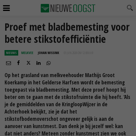
Proef met bladbemesting voor
betere stikstofefficiëntie
NIEUWS
MELKVEE
JOHAN WISSINK
03 JUN 2026 OM 12:00
UUR
Op het grasland van melkveehouder Mathijs Groot
Koerkamp in het Gelderse Harfsen wordt de bemesting
toegepast via bladbemesting. Met deze proef hoopt hij
beter om te gaan met de stikstofruimte die hij heeft. ‘Als
je de gemiddelden van de KringloopWijzer in de
Achterhoek bekijkt, zie je dat het
stikstofbodemoverschot ongeveer gelijk is aan de
aanvoer van kunstmest. Dan denk je bij jezelf wel: kan
dat niet anders? Meteen zonder kunstmest zien we ook