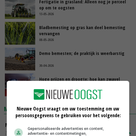
Fertigatie in grasland: Alleen nog je perceel
op om te oogsten
13-05-2026
Bladbemesting op gras kan deel bemesting
vervangen
08-05-2026
Demo bemesten; de praktijk is weerbarstig
30-04-2026
Hoge prijzen en droogte: hoe kan zwavel
helpen bij de bemesting?
30-04-2026
MARKTPRIJZEN
Nieuwe Oogst vraagt om uw toestemming om uw
persoonsgegevens te gebruiken voor het volgende:
Magere melkpoeder
Gepersonaliseerde advertenties en content,
Zuivel weekprijzen
€ 269,00
€ 7,00
advertentie- en contentmetingen,