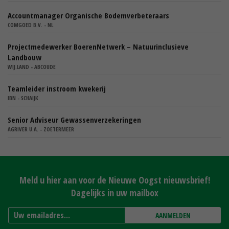
Accountmanager Organische Bodemverbeteraars
COMGOED B.V. - NL
Projectmedewerker BoerenNetwerk – Natuurinclusieve
Landbouw
WIJ.LAND - ABCOUDE
Teamleider instroom kwekerij
IBN - SCHAIJK
Senior Adviseur Gewassenverzekeringen
AGRIVER U.A. - ZOETERMEER
Meld u hier aan voor de Nieuwe Oogst nieuwsbrief!
Dagelijks in uw mailbox
AANMELDEN