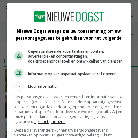
Peen
Noteringen
€ 26,00
~
€ 33,00
Uien Middenmeer Geel 30-60% grof
Nieuwe Oogst vraagt om uw toestemming om uw
Noteringen
€ 0,00
~
€ 0,00
persoonsgegevens te gebruiken voor het volgende:
MEER MARKTPRIJZEN
Gepersonaliseerde advertenties en content,
advertentie- en contentmetingen,
LAATSTE NIEUWS
doelgroepenonderzoek en ontwikkeling van diensten
Informatie op een apparaat opslaan en/of openen
Hoeve Schaffersberg: basis voor vindingrijke
verbreders
Meer informatie
VANDAAG, 06:05
Uw persoonsgegevens worden verwerkt en informatie van uw
‘Samenwerking A-ware en Amalthea gaat
apparaat (cookies, unieke ID's en andere apparaatgegevens)
zorgen voor meer balans’
kan worden opgeslagen door, geopend door en gedeeld met
4 partners of specifiek door deze site worden gebruikt. Wij en
08-08-2026
onze partners kunnen precieze geolocatiegegevens
gebruiken.
Lijst met partners.
Internationale vraag naar geitenzuivel blijft
Bepaalde leveranciers kunnen uw persoonsgegevens
groot: Nederland in Europese top
verwerken op basis van gerechtvaardigd belang. U kunt