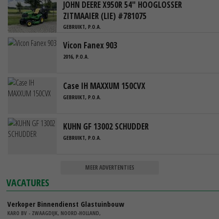
JOHN DEERE X950R 54" HOOGLOSSER
ZITMAAIER (LIE) #781075
GEBRUIKT, P.O.A.
Vicon Fanex 903
2016, P.O.A.
Case IH MAXXUM 150CVX
GEBRUIKT, P.O.A.
KUHN GF 13002 SCHUDDER
GEBRUIKT, P.O.A.
MEER ADVERTENTIES
VACATURES
Verkoper Binnendienst Glastuinbouw
KARO BV - ZWAAGDIJK, NOORD-HOLLAND,