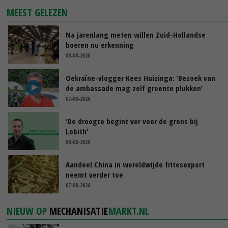
MEEST GELEZEN
Na jarenlang meten willen Zuid-Hollandse
boeren nu erkenning
08-08-2026
Oekraïne-vlogger Kees Huizinga: ‘Bezoek van
de ambassade mag zelf groente plukken’
07-08-2026
‘De droogte begint ver voor de grens bij
Lobith’
08-08-2026
Aandeel China in wereldwijde fritesexport
neemt verder toe
07-08-2026
NIEUW OP
MECHANISATIE
MARKT.NL