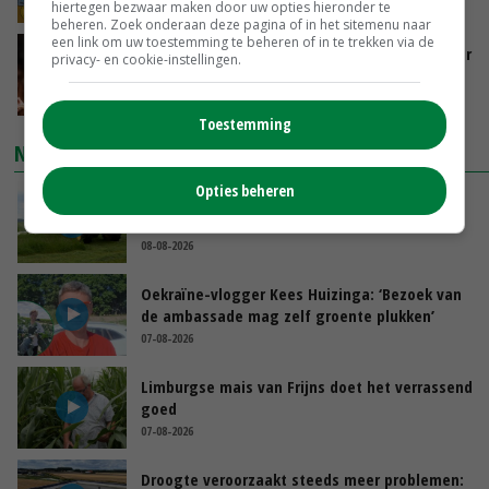
08-08-2026
hiertegen bezwaar maken door uw opties hieronder te
beheren. Zoek onderaan deze pagina of in het sitemenu naar
een link om uw toestemming te beheren of in te trekken via de
Vlaamse varkensstapel krimpt, pluimveesector
privacy- en cookie-instellingen.
groeit door schaalvergroting
08-08-2026
Toestemming
NIEUWSTE VIDEO'S
Opties beheren
POAH!: John Deere 7730
08-08-2026
Oekraïne-vlogger Kees Huizinga: ‘Bezoek van
de ambassade mag zelf groente plukken’
07-08-2026
Limburgse mais van Frijns doet het verrassend
goed
07-08-2026
Droogte veroorzaakt steeds meer problemen: