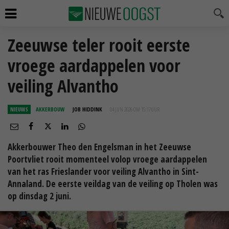
Zeeuwse teler rooit eerste
vroege aardappelen voor
veiling Alvantho
NIEUWS
AKKERBOUW
JOB HIDDINK
04 JUN 2026 OM 15:17
UUR
Akkerbouwer Theo den Engelsman in het Zeeuwse
Poortvliet rooit momenteel volop vroege aardappelen
van het ras Frieslander voor veiling Alvantho in Sint-
Annaland. De eerste veildag van de veiling op Tholen was
op dinsdag 2 juni.