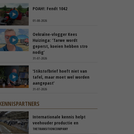
POAH!: Fendt 1042
01-08-2026
Oekraïne-vlogger Kees
Huizinga: ‘Tarwe wordt
geperst, koeien hebben stro
nodig’
31-07-2026
‘Stikstofbrief hoeft niet van
tafel, maar moet wel worden
aangepast’
31-07-2026
KENNISPARTNERS
Internationale kennis helpt
veehouder productie en
rantsoen te optimaliseren
THETRANSITIONCOMPANY