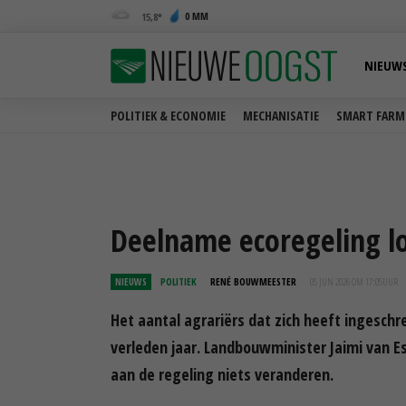
0 MM
15,8
NIEUW
POLITIEK & ECONOMIE
MECHANISATIE
SMART FARM
Deelname ecoregeling lo
NIEUWS
POLITIEK
RENÉ BOUWMEESTER
05 JUN 2026 OM 17:05
UUR
Het aantal agrariërs dat zich heeft ingeschre
verleden jaar. Landbouwminister Jaimi van Ess
aan de regeling niets veranderen.