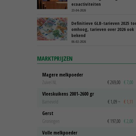
ecoactiviteiten
23-04-2026
Definitieve GLB-tarieven 2025 to
omhoog, tarieven over 2026 ook
bekend
06-02-2026
MARKTPRIJZEN
Magere melkpoeder
Zuivel NL
€ 269,00
€ 7,00
Vleeskuikens 2001-2600 gr
Barneveld
€ 1,09
~
€ 1,11
Gerst
Groningen
€ 197,00
€ 2,00
Volle melkpoeder