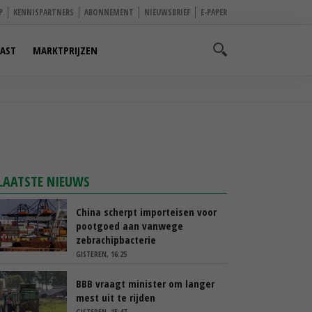
P
KENNISPARTNERS
ABONNEMENT
NIEUWSBRIEF
E-PAPER
AST
MARKTPRIJZEN
LAATSTE NIEUWS
China scherpt importeisen voor
pootgoed aan vanwege
zebrachipbacterie
GISTEREN, 16:25
BBB vraagt minister om langer
mest uit te rijden
GISTEREN, 15:47