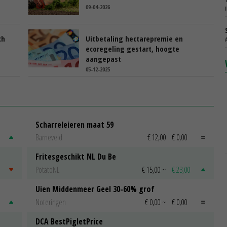
09-04-2026
ch
Uitbetaling hectarepremie en
ecoregeling gestart, hoogte
aangepast
05-12-2025
Scharreleieren maat 59
Barneveld
€ 12,00
€ 0,00
Fritesgeschikt NL Du Be
PotatoNL
€ 15,00
~
€ 23,00
Uien Middenmeer Geel 30-60% grof
Noteringen
€ 0,00
~
€ 0,00
DCA BestPigletPrice