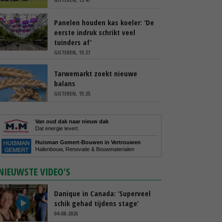
Panelen houden kas koeler: ‘De
eerste indruk schrikt veel
tuinders af’
GISTEREN, 15:27
Tarwemarkt zoekt nieuwe
balans
GISTEREN, 15:25
Van oud dak naar nieuw dak
Dat energie levert.
Huisman Gemert-Bouwen in Vertrouwen
Hallenbouw, Renovatie & Bouwmaterialen
NIEUWSTE VIDEO'S
Danique in Canada: ‘Superveel
schik gehad tijdens stage’
04-08-2026