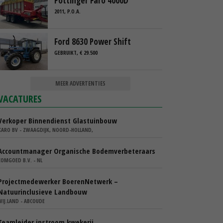
Pottinger Faro 4000D
2011, P.O.A.
Ford 8630 Power Shift
GEBRUIKT, € 29.500
MEER ADVERTENTIES
VACATURES
Verkoper Binnendienst Glastuinbouw
KARO BV - ZWAAGDIJK, NOORD-HOLLAND,
Accountmanager Organische Bodemverbeteraars
COMGOED B.V. - NL
Projectmedewerker BoerenNetwerk –
Natuurinclusieve Landbouw
WIJ.LAND - ABCOUDE
Teamleider instroom kwekerij