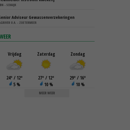
IBN - SCHAIJK
Senior Adviseur Gewassenverzekeringen
AGRIVER U.A. - ZOETERMEER
WEER
Vrijdag
Zaterdag
Zondag
24
°
/ 12
°
27
°
/ 12
°
29
°
/ 16
°
5 %
10 %
10 %
MEER WEER