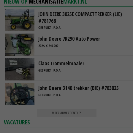
NIEUW OP
MECHANISATIE
MARKT.NL
JOHN DEERE 3025E COMPACTTREKKER (LIE)
#781768
GEBRUIKT, P.O.A.
John Deere 7R290 Auto Power
2024, € 240.000
Claas trommelmaaier
GEBRUIKT, P.O.A.
John Deere 3140 trekker (BIE) #783025
GEBRUIKT, P.O.A.
MEER ADVERTENTIES
VACATURES