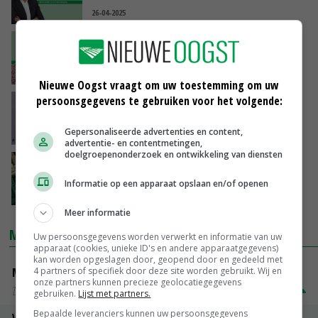
26-04-2025
'In één generatie uit de armoede'
25-04-2025
Nieuwe Oogst vraagt om uw toestemming om uw
persoonsgegevens te gebruiken voor het volgende:
Strengere regels uitzendbureaus gaan in
vanaf 2027
Gepersonaliseerde advertenties en content,
24-04-2025
advertentie- en contentmetingen,
doelgroepenonderzoek en ontwikkeling van diensten
‘Goed personeel is voor ons bedrijf echt een
must’
Informatie op een apparaat opslaan en/of openen
17-04-2025
Meer informatie
MARKTPRIJZEN
Uw persoonsgegevens worden verwerkt en informatie van uw
apparaat (cookies, unieke ID's en andere apparaatgegevens)
kan worden opgeslagen door, geopend door en gedeeld met
4 partners of specifiek door deze site worden gebruikt. Wij en
Magere melkpoeder
onze partners kunnen precieze geolocatiegegevens
Zuivel NL
€ 269,00
€ 7,00
gebruiken.
Lijst met partners.
Bepaalde leveranciers kunnen uw persoonsgegevens