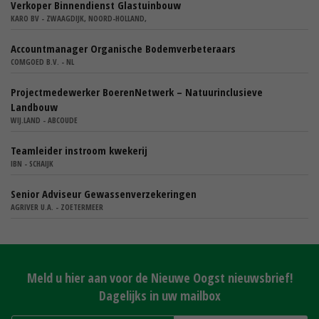
Verkoper Binnendienst Glastuinbouw
KARO BV - ZWAAGDIJK, NOORD-HOLLAND,
Accountmanager Organische Bodemverbeteraars
COMGOED B.V. - NL
Projectmedewerker BoerenNetwerk – Natuurinclusieve
Landbouw
WIJ.LAND - ABCOUDE
Teamleider instroom kwekerij
IBN - SCHAIJK
Senior Adviseur Gewassenverzekeringen
AGRIVER U.A. - ZOETERMEER
Meld u hier aan voor de Nieuwe Oogst nieuwsbrief!
Dagelijks in uw mailbox