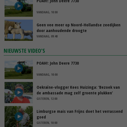
POAH!: John Deere 7730
VANDAAG, 10:00
Geen vee meer op Noord-Hollandse zeedijken
door aanhoudende droogte
VANDAAG, 09:48
NIEUWSTE VIDEO'S
POAH!: John Deere 7730
VANDAAG, 10:00
Oekraïne-vlogger Kees Huizinga: ‘Bezoek van
de ambassade mag zelf groente plukken’
GISTEREN, 12:00
Limburgse mais van Frijns doet het verrassend
goed
GISTEREN, 10:00