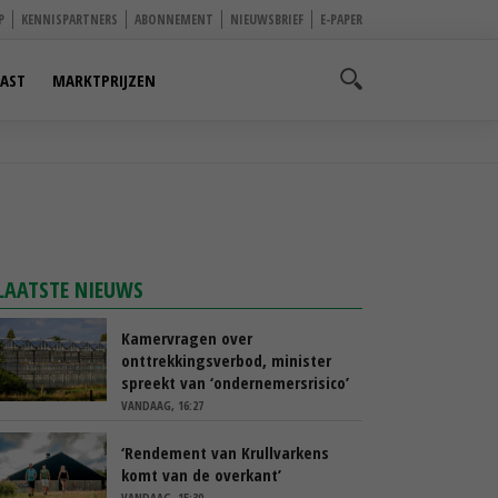
P
KENNISPARTNERS
ABONNEMENT
NIEUWSBRIEF
E-PAPER
AST
MARKTPRIJZEN
LAATSTE NIEUWS
Kamervragen over
onttrekkingsverbod, minister
spreekt van ‘ondernemersrisico’
VANDAAG, 16:27
‘Rendement van Krullvarkens
komt van de overkant’
VANDAAG, 15:30