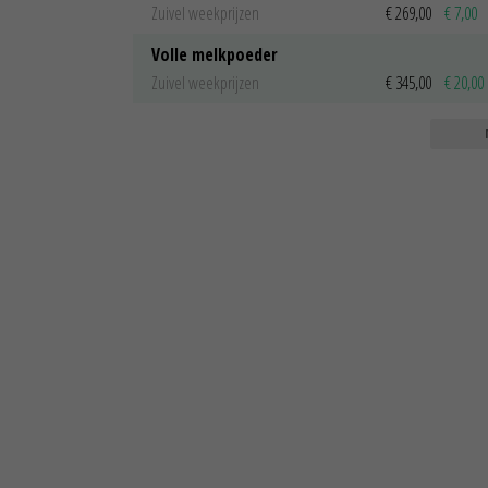
Zuivel weekprijzen
€ 269,00
€ 7,00
Volle melkpoeder
Zuivel weekprijzen
€ 345,00
€ 20,00