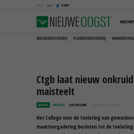
0 MM
20,7
NIEUW
MELKVEEHOUDERIJ
PLUIMVEEHOUDERIJ
VARKENSHOU
Ctgb laat nieuw onkruid
maisteelt
NIEUWS
MELKVEE
JOB HIDDINK
02 APR 2025 OM 13:44
UUR
Het College voor de toelating van gewasbes
maartvergadering besloten tot de toelating 