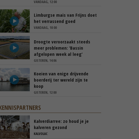
VANDAAG, 12:00
Limburgse mais van Frijns doet
het verrassend goed
VANDAAG, 10:00
Droogte veroorzaakt steeds
meer problemen: ‘Bassin
afgelopen week al leeg’
GISTEREN, 14:06
Koeien van enige drijvende
boerderij ter wereld zijn te
koop
GISTEREN, 12:00
KENNISPARTNERS
Kalverdiarree: zo houd je je
kalveren gezond
KALVOLAC