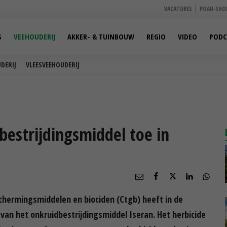
VACATURES
POAH-SHO
S
VEEHOUDERIJ
AKKER- & TUINBOUW
REGIO
VIDEO
PODC
DERIJ
VLEESVEEHOUDERIJ
bestrijdingsmiddel toe in
chermingsmiddelen en biociden (Ctgb) heeft in de
van het onkruidbestrijdingsmiddel Iseran. Het herbicide