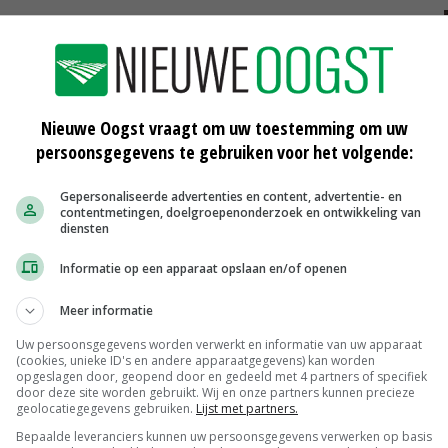
het herbicide Cossack Star hernieuwd. Het
in wintertarwe, winterrogge en triticale en als kleine
Het middel Atlantis Star wordt opnieuw toegelaten voor
Nieuwe Oogst vraagt om uw toestemming om uw
 winterrogge en triticale en krijgt ook een toelating als
persoonsgegevens te gebruiken voor het volgende:
tarwe.
Gepersonaliseerde advertenties en content, advertentie- en
contentmetingen, doelgroepenonderzoek en ontwikkeling van
diensten
 strenger beoordelen
Informatie op een apparaat opslaan en/of openen
ndup NC, Pokon tegen onkruid concentraat, Onkruid
Meer informatie
nSoil, Agro-Vital Intake en Difol folpet heeft het Ctgb de
Uw persoonsgegevens worden verwerkt en informatie van uw apparaat
(cookies, unieke ID's en andere apparaatgegevens) kan worden
opgeslagen door, geopend door en gedeeld met 4 partners of specifiek
door deze site worden gebruikt. Wij en onze partners kunnen precieze
geolocatiegegevens gebruiken.
Lijst met partners.
Bepaalde leveranciers kunnen uw persoonsgegevens verwerken op basis