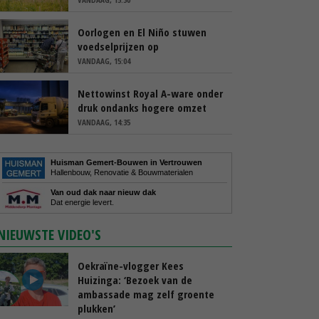
Oorlogen en El Niño stuwen
voedselprijzen op
VANDAAG, 15:04
Nettowinst Royal A-ware onder
druk ondanks hogere omzet
VANDAAG, 14:35
Huisman Gemert-Bouwen in Vertrouwen
Hallenbouw, Renovatie & Bouwmaterialen
Van oud dak naar nieuw dak
Dat energie levert.
NIEUWSTE VIDEO'S
Oekraïne-vlogger Kees
Huizinga: ‘Bezoek van de
ambassade mag zelf groente
plukken’