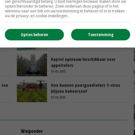
van gerechtvaardigd belang. U kunt hiertegen bezwaar maken door uw
hermingsmiddelen
Ctgb
opties hieronder te beheren. Zoek onderaan deze pagina of in het
sitemenu naar een link om uw toestemming te beheren of in te trekken
via de privacy- en cookie-instellingen.
bij
Ctgb gaat middelen versneld
Opties beheren
Toestemming
strenger beoordelen
27-03-2025
Raptol opnieuw beschikbaar voor
appeltelers
07-03-2025
n toe
Hoe kunnen pootgoedtelers Y-virus
blijven beheersen?
07-02-2025
Weipoeder