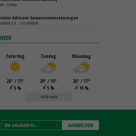
IBN - SCHAIJK
Senior Adviseur Gewassenverzekeringen
AGRIVER U.A. - ZOETERMEER
WEER
Zaterdag
Zondag
Maandag
26
°
/ 11
°
29
°
/ 15
°
26
°
/ 17
°
5 %
5 %
10 %
MEER WEER
AANMELDEN