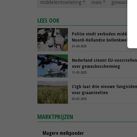
middelentoelating
mais
gewasbesc
LEES OOK
Politie vindt verboden middelen 
Noord-Hollandse bollenkweker
01-04-2025
Nederland steunt EU-voorstellen
over gewasbescherming
11-03-2025
Ctgb laat drie nieuwe fungicide
voor graanteelten
03-03-2025
MARKTPRIJZEN
Magere melkpoeder