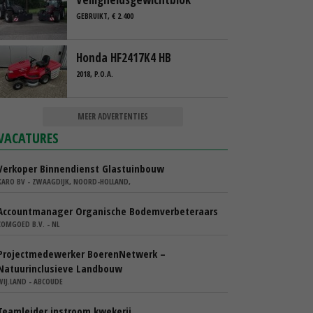
GEBRUIKT, € 2.400
Honda HF2417K4 HB
2018, P.O.A.
MEER ADVERTENTIES
VACATURES
Verkoper Binnendienst Glastuinbouw
KARO BV - ZWAAGDIJK, NOORD-HOLLAND,
Accountmanager Organische Bodemverbeteraars
COMGOED B.V. - NL
Projectmedewerker BoerenNetwerk –
Natuurinclusieve Landbouw
WIJ.LAND - ABCOUDE
Teamleider instroom kwekerij