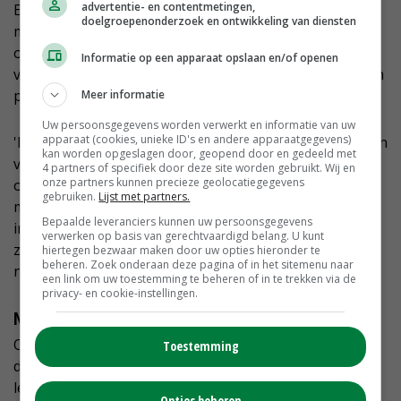
advertentie- en contentmetingen,
Europese wetgeving dwong tot aanvraag van een
doelgroepenonderzoek en ontwikkeling van diensten
milieuvergunning. Daarbij heeft vanwege
onduidelijkheid in de landelijke regels geen
Informatie op een apparaat opslaan en/of openen
vergunningverlening plaatsgevonden op basis van een
passende beoordeling. Dat had wel gemoeten.
Meer informatie
Uw persoonsgegevens worden verwerkt en informatie van uw
apparaat (cookies, unieke ID's en andere apparaatgegevens)
'Het lijkt wel alsof interimmers volledig van de radar zijn
kan worden opgeslagen door, geopend door en gedeeld met
verdwenen bij dit kabinet en daarmee lijkt een
4 partners of specifiek door deze site worden gebruikt. Wij en
onze partners kunnen precieze geolocatiegegevens
oplossing voor hen heel ver weg. Den Haag lijkt maar
gebruiken.
Lijst met partners.
moeilijk te beseffen dat naast PAS-melders ook
Bepaalde leveranciers kunnen uw persoonsgegevens
interimmers niet kunnen investeren in de toekomst
verwerken op basis van gerechtvaardigd belang. U kunt
zonder een geldige
hiertegen bezwaar maken door uw opties hieronder te
beheren. Zoek onderaan deze pagina of in het sitemenu naar
natuurbeschermingswetvergunning', aldus Meijer.
een link om uw toestemming te beheren of in te trekken via de
privacy- en cookie-instellingen.
Niet wettelijk gehandeld
Ook Agractie Nederland is niet te spreken over het feit
Toestemming
dat de minister voornemens is het
legalisatieprogramma met drie jaar te verlengen. 'De
Opties beheren