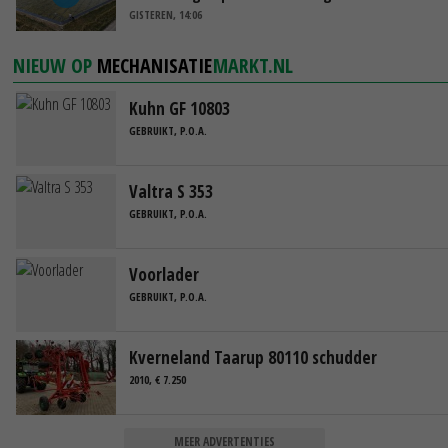
GISTEREN, 14:06
NIEUW OP
MECHANISATIE
MARKT.NL
Kuhn GF 10803
GEBRUIKT, P.O.A.
Valtra S 353
GEBRUIKT, P.O.A.
Voorlader
GEBRUIKT, P.O.A.
Kverneland Taarup 80110 schudder
2010, € 7.250
MEER ADVERTENTIES