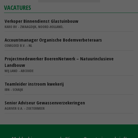
VACATURES
Verkoper Binnendienst Glastuinbouw
KARO BV - ZWAAGDIJK, NOORD-HOLLAND,
Accountmanager Organische Bodemverbeteraars
COMGOED B.V. - NL
Projectmedewerker BoerenNetwerk – Natuurinclusieve
Landbouw
WIJ.LAND - ABCOUDE
Teamleider instroom kwekerij
IBN - SCHAIJK
Senior Adviseur Gewassenverzekeringen
AGRIVER U.A. - ZOETERMEER