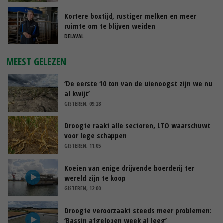
Kortere boxtijd, rustiger melken en meer
ruimte om te blijven weiden
DELAVAL
MEEST GELEZEN
‘De eerste 10 ton van de uienoogst zijn we nu
al kwijt’
GISTEREN, 09:28
Droogte raakt alle sectoren, LTO waarschuwt
voor lege schappen
GISTEREN, 11:05
Koeien van enige drijvende boerderij ter
wereld zijn te koop
GISTEREN, 12:00
Droogte veroorzaakt steeds meer problemen:
‘Bassin afgelopen week al leeg’