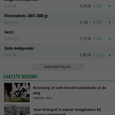
Zuivel NL
€ 269,00
€ 7,00
Vleeskuikens 2001-2600 gr
Barneveld
€ 1,09
~
€ 1,11
Gerst
Groningen
€ 197,00
€ 2,00
Volle melkpoeder
Zuivel NL
€ 345,00
€ 20,00
MEER MARKTPRIJZEN
LAATSTE NIEUWS
Boterberg zit echt herstel zuivelmarkt in de
weg
VANDAAG, 08:59
‘Door hittegolf is aantal terugkomers bij
zeugen verdubbeld’