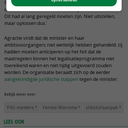
PAS-melders zitten door overheidsschuld al jaren in
onzekerheid en kunnen hun bedrijf niet ontwikkelen.
Dit had al lang geregeld moeten zijn. Niet uitstellen,
maar oplossen dus.'
Agractie vindt dat de minister en haar
ambtsvoorgangers niet wettelijk hebben gehandeld: zij
hadden moeten anticiperen op het feit dat de
maatregelen binnen het legalisatieprogramma niet
toereikend waren en niet tijdig uitgevoerd zouden
worden. De organisatie beraadt zich op de eerder
aangekondigde juridische stappen
tegen de minister.
Bekijk meer over:
PAS-melders
Femke Wiersma
stikstofaanpak
LEES OOK