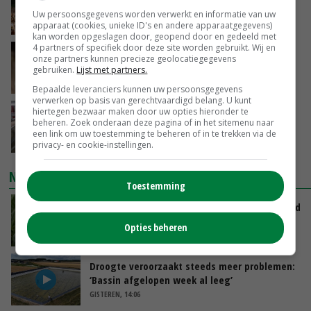
aardappelen
Uw persoonsgegevens worden verwerkt en informatie van uw
VANDAAG, 09:51
apparaat (cookies, unieke ID's en andere apparaatgegevens)
kan worden opgeslagen door, geopend door en gedeeld met
4 partners of specifiek door deze site worden gebruikt. Wij en
Boterberg zit echt herstel zuivelmarkt in de
onze partners kunnen precieze geolocatiegegevens
weg
gebruiken.
Lijst met partners.
VANDAAG, 08:59
Bepaalde leveranciers kunnen uw persoonsgegevens
verwerken op basis van gerechtvaardigd belang. U kunt
hiertegen bezwaar maken door uw opties hieronder te
‘Door hittegolf is aantal terugkomers bij
beheren. Zoek onderaan deze pagina of in het sitemenu naar
zeugen verdubbeld’
een link om uw toestemming te beheren of in te trekken via de
VANDAAG, 06:19
privacy- en cookie-instellingen.
NIEUWSTE VIDEO'S
Toestemming
Limburgse mais van Frijns doet het verrassend
goed
Opties beheren
VANDAAG, 10:00
Droogte veroorzaakt steeds meer problemen:
‘Bassin afgelopen week al leeg’
GISTEREN, 14:06