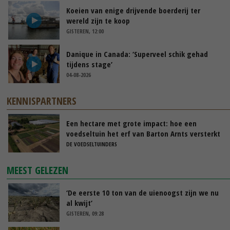
Koeien van enige drijvende boerderij ter
wereld zijn te koop
GISTEREN, 12:00
Danique in Canada: ‘Superveel schik gehad
tijdens stage’
04-08-2026
KENNISPARTNERS
Een hectare met grote impact: hoe een
voedseltuin het erf van Barton Arnts versterkt
DE VOEDSELTUINDERS
MEEST GELEZEN
‘De eerste 10 ton van de uienoogst zijn we nu
al kwijt’
GISTEREN, 09:28