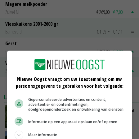
Magere melkpoeder
Zuivel NL
€ 269,00
€ 7,00
Vleeskuikens 2001-2600 gr
Barneveld
€ 1,09
~
€ 1,11
Gerst
Groningen
€ 197,00
€ 2,00
Volle melkpoeder
Zuivel NL
€ 345,00
€ 20,00
Nieuwe Oogst vraagt om uw toestemming om uw
persoonsgegevens te gebruiken voor het volgende:
MEER MARKTPRIJZEN
LAATSTE NIEUWS
Gepersonaliseerde advertenties en content,
advertentie- en contentmetingen,
doelgroepenonderzoek en ontwikkeling van diensten
Limburgse mais van Frijns doet het verrassend
goed
Informatie op een apparaat opslaan en/of openen
VANDAAG, 10:00
Meer informatie
Hitte en droogte drukken opbrengst uien en