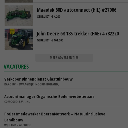
Maaidek 60D autoconnect (HIL) #27086
GEBRUIKT, € 4.200
John Deere 6R 185 trekker (HAE) #782220
GEBRUIKT, € 161.500
MEER ADVERTENTIES
VACATURES
Verkoper Binnendienst Glastuinbouw
KARO BV - ZWAAGDIJK, NOORD-HOLLAND,
Accountmanager Organische Bodemverbeteraars
COMGOED B.V. - NL
Projectmedewerker BoerenNetwerk – Natuurinclusieve
Landbouw
WIJ.LAND - ABCOUDE