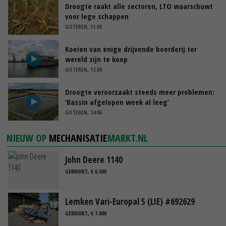
Droogte raakt alle sectoren, LTO waarschuwt
voor lege schappen
GISTEREN, 11:05
Koeien van enige drijvende boerderij ter
wereld zijn te koop
GISTEREN, 12:00
Droogte veroorzaakt steeds meer problemen:
‘Bassin afgelopen week al leeg’
GISTEREN, 14:06
NIEUW OP
MECHANISATIE
MARKT.NL
John Deere 1140
GEBRUIKT, € 6.500
Lemken Vari-Europal 5 (LIE) #692629
GEBRUIKT, € 7.000