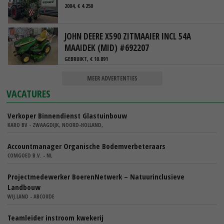
2004, € 4.250
JOHN DEERE X590 ZITMAAIER INCL 54A
MAAIDEK (MID) #692207
GEBRUIKT, € 10.891
MEER ADVERTENTIES
VACATURES
Verkoper Binnendienst Glastuinbouw
KARO BV - ZWAAGDIJK, NOORD-HOLLAND,
Accountmanager Organische Bodemverbeteraars
COMGOED B.V. - NL
Projectmedewerker BoerenNetwerk – Natuurinclusieve
Landbouw
WIJ.LAND - ABCOUDE
Teamleider instroom kwekerij