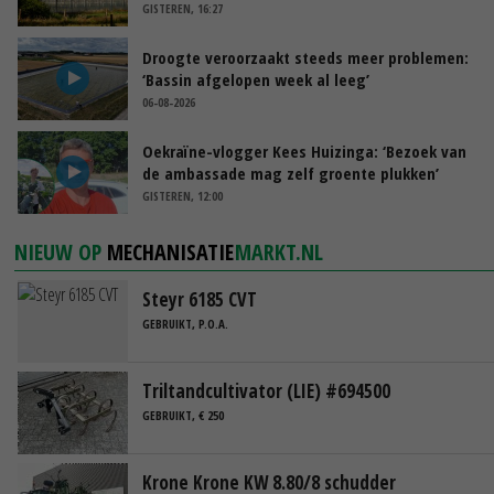
GISTEREN, 16:27
Droogte veroorzaakt steeds meer problemen:
‘Bassin afgelopen week al leeg’
06-08-2026
Oekraïne-vlogger Kees Huizinga: ‘Bezoek van
de ambassade mag zelf groente plukken’
GISTEREN, 12:00
NIEUW OP
MECHANISATIE
MARKT.NL
Steyr 6185 CVT
GEBRUIKT, P.O.A.
Triltandcultivator (LIE) #694500
GEBRUIKT, € 250
Krone Krone KW 8.80/8 schudder