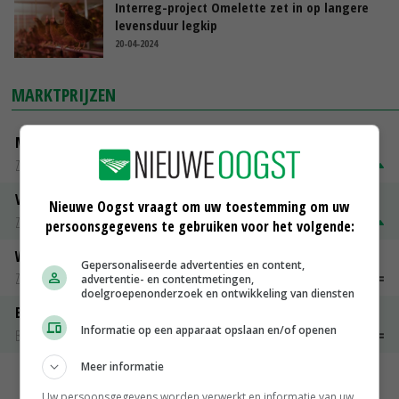
Interreg-project Omelette zet in op langere
levensduur legkip
20-04-2024
MARKTPRIJZEN
Magere melkpoeder
Zuivel weekprijzen
€ 269,00
€ 7,00
Volle melkpoeder
Nieuwe Oogst vraagt om uw toestemming om uw
Zuivel weekprijzen
€ 345,00
€ 20,00
persoonsgegevens te gebruiken voor het volgende:
Weipoeder
Gepersonaliseerde advertenties en content,
Zuivel weekprijzen
€ 134,00
€ 0,00
advertentie- en contentmetingen,
doelgroepenonderzoek en ontwikkeling van diensten
Boeren Gouda 12 kg
Informatie op een apparaat opslaan en/of openen
Boerenkaas
€ 6,05
€ 0,00
Meer informatie
MEER MARKTPRIJZEN
Uw persoonsgegevens worden verwerkt en informatie van uw