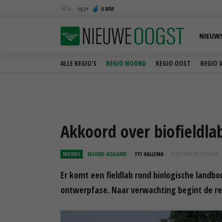
0 MM
19,5
NIEUW
ALLE REGIO'S
REGIO NOORD
REGIO OOST
REGIO 
Akkoord over biofieldla
NIEUWS
NOORD-HOLLAND
TYS HALLEMA
27 FEB 2024 OM 11:02
UUR
Er komt een fieldlab rond biologische landbou
ontwerpfase. Naar verwachting begint de rea