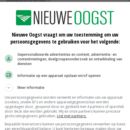
gebiedsprocessen
at
Meer ruimte bij intensieve
Nieuwe Oogst vraagt om uw toestemming om uw
veehouders Noord-Holland hoeft niet
persoonsgegevens te gebruiken voor het volgende:
06-02-2024
Gepersonaliseerde advertenties en content, advertentie- en
ico
Zoetwaterboeren nemen heft in
contentmetingen, doelgroepenonderzoek en ontwikkeling van
eigen hand
diensten
01-02-2024
Informatie op een apparaat opslaan en/of openen
Noord-Hollandse zadensector in de
n
lift, honderden medewerkers
Meer informatie
gezocht
Uw persoonsgegevens worden verwerkt en informatie van uw apparaat
21-12-2023
(cookies, unieke ID's en andere apparaatgegevens) kan worden
opgeslagen door, geopend door en gedeeld met 4 partners of specifiek
door deze site worden gebruikt. Wij en onze partners kunnen precieze
geolocatiegegevens gebruiken.
Lijst met partners.
Bepaalde leveranciers kunnen uw persoonsgegevens verwerken op basis
van gerechtvaardigd belang. U kunt hiertegen bezwaar maken door uw
Scharreleieren maat 59