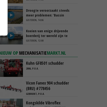
Droogte veroorzaakt steeds
meer problemen: ‘Bassin
afgelopen week al leeg’
GISTEREN, 14:06
Koeien van enige drijvende
boerderij ter wereld zijn te
koop
GISTEREN, 12:00
NIEUW OP
MECHANISATIE
MARKT.NL
Kuhn GF8501 schudder
2006, P.O.A.
Vicon Fanex 904 schudder
(BRU) #778456
GEBRUIKT, P.O.A.
Kongskilde Vibroflex