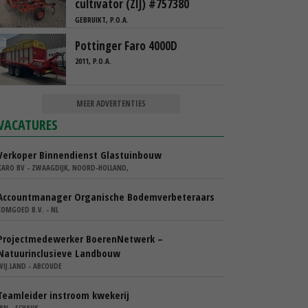
cultivator (ZIJ) #757380
GEBRUIKT, P.O.A.
Pottinger Faro 4000D
2011, P.O.A.
MEER ADVERTENTIES
VACATURES
Verkoper Binnendienst Glastuinbouw
KARO BV - ZWAAGDIJK, NOORD-HOLLAND,
Accountmanager Organische Bodemverbeteraars
COMGOED B.V. - NL
Projectmedewerker BoerenNetwerk –
Natuurinclusieve Landbouw
WIJ.LAND - ABCOUDE
Teamleider instroom kwekerij
IBN - SCHAIJK