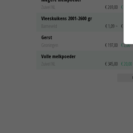
Zuivel NL
€ 269,00
€ 7,00
Vleeskuikens 2001-2600 gr
Barneveld
€ 1,09
~
€ 1,11
Gerst
Groningen
€ 197,00
€ 2,00
Volle melkpoeder
Zuivel NL
€ 345,00
€ 20,00