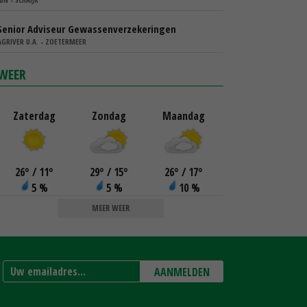
Senior Adviseur Gewassenverzekeringen
AGRIVER U.A. - ZOETERMEER
WEER
Zaterdag
Zondag
Maandag
26
°
/ 11
°
29
°
/ 15
°
26
°
/ 17
°
5 %
5 %
10 %
MEER WEER
AANMELDEN