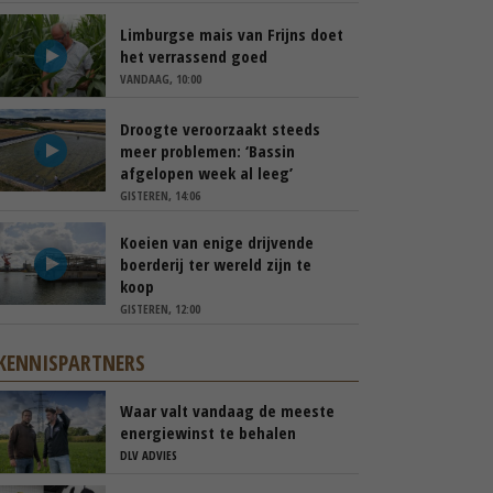
Limburgse mais van Frijns doet
het verrassend goed
VANDAAG, 10:00
Droogte veroorzaakt steeds
meer problemen: ‘Bassin
afgelopen week al leeg’
GISTEREN, 14:06
Koeien van enige drijvende
boerderij ter wereld zijn te
koop
GISTEREN, 12:00
KENNISPARTNERS
Waar valt vandaag de meeste
energiewinst te behalen
DLV ADVIES