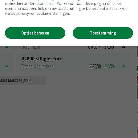
opties hieronder te beheren. Zoek onderaan deze pagina of in het
Barneveld
€ 12,00
€ 0,00
sitemenu naar een link om uw toestemming te beheren of in te trekken
via de privacy- en cookie-instellingen.
Fritesgeschikt NL Du Be
PotatoNL
€ 15,00
~
€ 23,00
Opties beheren
Toestemming
Uien Middenmeer Geel 30-60% grof
Noteringen
€ 0,00
~
€ 0,00
DCA BestPigletPrice
Biggen weekprijzen
€ 26,50
€ 0,50
MEER MARKTPRIJZEN