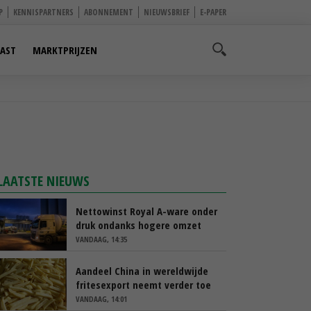
P
KENNISPARTNERS
ABONNEMENT
NIEUWSBRIEF
E-PAPER
AST
MARKTPRIJZEN
LAATSTE NIEUWS
Nettowinst Royal A-ware onder
druk ondanks hogere omzet
VANDAAG, 14:35
Aandeel China in wereldwijde
fritesexport neemt verder toe
VANDAAG, 14:01