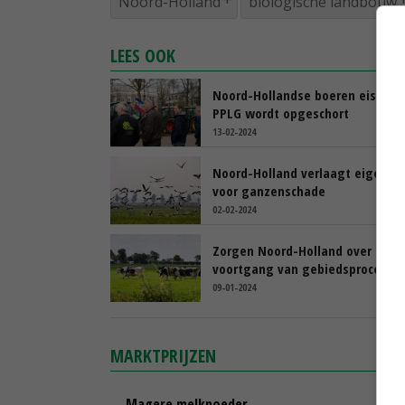
Noord-Holland
biologische landbouw
LEES OOK
Noord-Hollandse boeren eisen d
PPLG wordt opgeschort
13-02-2024
Noord-Holland verlaagt eigen ris
voor ganzenschade
02-02-2024
Zorgen Noord-Holland over
voortgang van gebiedsprocesse
09-01-2024
MARKTPRIJZEN
Magere melkpoeder