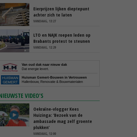
Eierprijzen lijken dieptepunt
achter zich te laten
VANDAAG, 13:27
LTO en NAJK roepen leden op
Brabants protest te steunen
VANDAAG, 12:29
Van oud dak naar nieuw dak
Dat energie levert.
Huisman Gemert-Bouwen in Vertrouwen
Hallenbouw, Renovatie & Bouwmaterialen
NIEUWSTE VIDEO'S
Oekraïne-vlogger Kees
Huizinga: ‘Bezoek van de
ambassade mag zelf groente
plukken’
VANDAAG, 12:00