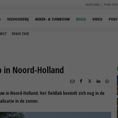
VACATURES
POAH-SHO
S
VEEHOUDERIJ
AKKER- & TUINBOUW
REGIO
VIDEO
PODC
WEST
REGIO ZUID
b in Noord-Holland
w in Noord-Holland. Het fieldlab bevindt zich nog in de
lisatie in de zomer.