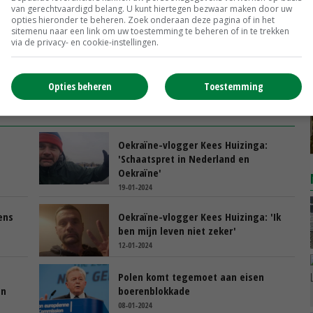
nd jaar.
van gerechtvaardigd belang. U kunt hiertegen bezwaar maken door uw
opties hieronder te beheren. Zoek onderaan deze pagina of in het
sitemenu naar een link om uw toestemming te beheren of in te trekken
via de privacy- en cookie-instellingen.
renprotest
import
Opties beheren
Toestemming
:
Oekraïne-vlogger Kees Huizinga:
'Schaatspret in Nederland en
Oekraïne'
19-01-2024
ens
Oekraïne-vlogger Kees Huizinga: 'Ik
ben mijn leven niet zeker'
12-01-2024
Polen komt tegemoet aan eisen
en
boerenblokkade
08-01-2024