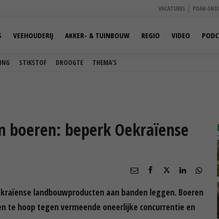
VACATURES
POAH-SHO
S
VEEHOUDERIJ
AKKER- & TUINBOUW
REGIO
VIDEO
PODC
ING
STIKSTOF
DROOGTE
THEMA'S
an boeren: beperk Oekraïense
ekraïense landbouwproducten aan banden leggen. Boeren
en te hoop tegen vermeende oneerlijke concurrentie en