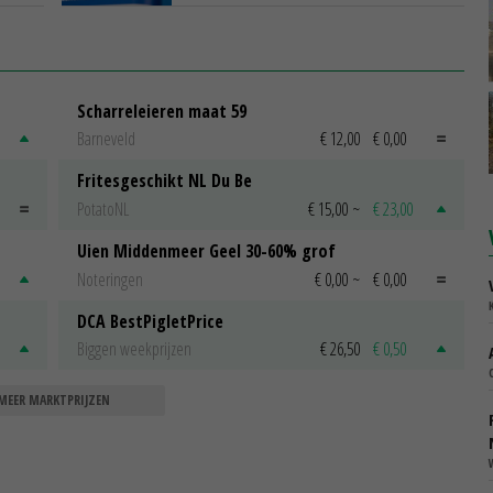
Scharreleieren maat 59
Barneveld
€ 12,00
€ 0,00
Fritesgeschikt NL Du Be
PotatoNL
€ 15,00
~
€ 23,00
Uien Middenmeer Geel 30-60% grof
Noteringen
€ 0,00
~
€ 0,00
DCA BestPigletPrice
Biggen weekprijzen
€ 26,50
€ 0,50
MEER MARKTPRIJZEN