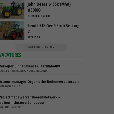
John Deere 6155R (MAA)
#59803
GEBRUIKT, € 72.000
Fendt 718 Gen6 Profi Setting
2
2021, P.O.A.
MEER ADVERTENTIES
VACATURES
Verkoper Binnendienst Glastuinbouw
KARO BV - ZWAAGDIJK, NOORD-HOLLAND,
Accountmanager Organische Bodemverbeteraars
COMGOED B.V. - NL
Projectmedewerker BoerenNetwerk –
Natuurinclusieve Landbouw
WIJ.LAND - ABCOUDE