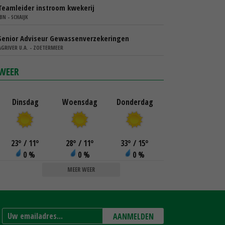
Teamleider instroom kwekerij
IBN - SCHAIJK
Senior Adviseur Gewassenverzekeringen
AGRIVER U.A. - ZOETERMEER
WEER
Dinsdag
Woensdag
Donderdag
23
°
/ 11
°
28
°
/ 11
°
33
°
/ 15
°
0 %
0 %
0 %
MEER WEER
AANMELDEN