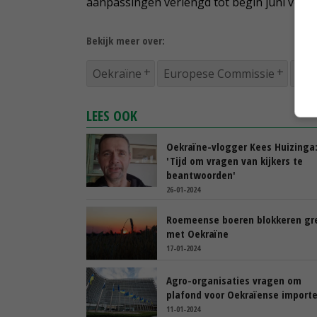
aanpassingen verlengd tot begin juni volge
Bekijk meer over:
Oekraïne
Europese Commissie
boe
LEES OOK
Oekraïne-vlogger Kees Huizinga
'Tijd om vragen van kijkers te
beantwoorden'
26-01-2024
Roemeense boeren blokkeren gr
met Oekraïne
17-01-2024
Agro-organisaties vragen om
plafond voor Oekraïense import
11-01-2024