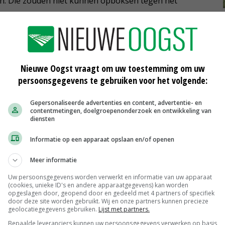
ijn. Die zouden niet kunnen opboksen tegen het
hun markt overspoelen, nu landbouwreus Oekraïne
voorbeeld het Midden-Oosten en Afrika kan leveren.
hristendemocratische partijgenoten van
Nieuwe Oogst vraagt om uw toestemming om uw
dringen de laatste dagen in het Europees Parlement aan
persoonsgegevens te gebruiken voor het volgende:
e. Franse boeren blokkeren verkeersaders en dreigen
Gepersonaliseerde advertenties en content, advertentie- en
contentmetingen, doelgroepenonderzoek en ontwikkeling van
diensten
Informatie op een apparaat opslaan en/of openen
 op handreikingen aan de boeren, ook met het oog op
t rechtse partijen dreigen op de golven van
Meer informatie
l wordt voorspeld, waarschuwen ze.
Uw persoonsgegevens worden verwerkt en informatie van uw apparaat
(cookies, unieke ID's en andere apparaatgegevens) kan worden
opgeslagen door, geopend door en gedeeld met 4 partners of specifiek
eten zich nog wel over de voorstellen van de
door deze site worden gebruikt. Wij en onze partners kunnen precieze
geolocatiegegevens gebruiken.
Lijst met partners.
t het milde importregime voor Oekraïne met de
Bepaalde leveranciers kunnen uw persoonsgegevens verwerken op basis