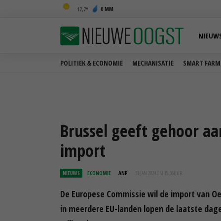
0 MM
17,7
NIEUW
POLITIEK & ECONOMIE
MECHANISATIE
SMART FARM
Brussel geeft gehoor a
import
NIEUWS
ECONOMIE
ANP
31 JAN 2024 OM 15:06
UUR
De Europese Commissie wil de import van O
in meerdere EU-landen lopen de laatste dag