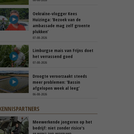
Oekraïne-vlogger Kees
Huizinga: ‘Bezoek van de
ambassade mag zelf groente
plukken’
07-08-2026
Limburgse mais van Frijns doet
het verrassend goed
07-08-2026
Droogte veroorzaakt steeds
meer problemen: ‘Bassin
afgelopen week al leeg’
06-08-2026
KENNISPARTNERS
Meewerkende jongeren op het
bedrijf: niet zonder risico's
AB WERKT ZUID-NEDERLAND