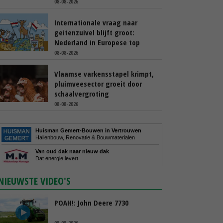
08-08-2026
Internationale vraag naar
geitenzuivel blijft groot:
Nederland in Europese top
08-08-2026
Vlaamse varkensstapel krimpt,
pluimveesector groeit door
schaalvergroting
08-08-2026
Huisman Gemert-Bouwen in Vertrouwen
Hallenbouw, Renovatie & Bouwmaterialen
Van oud dak naar nieuw dak
Dat energie levert.
NIEUWSTE VIDEO'S
POAH!: John Deere 7730
08-08-2026