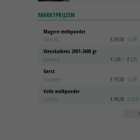
MARKTPRIJZEN
Magere melkpoeder
Zuivel NL
€ 269,00
€ 7,00
Vleeskuikens 2001-2600 gr
Barneveld
€ 1,09
~
€ 1,11
Gerst
Groningen
€ 197,00
€ 2,00
Volle melkpoeder
Zuivel NL
€ 345,00
€ 20,00