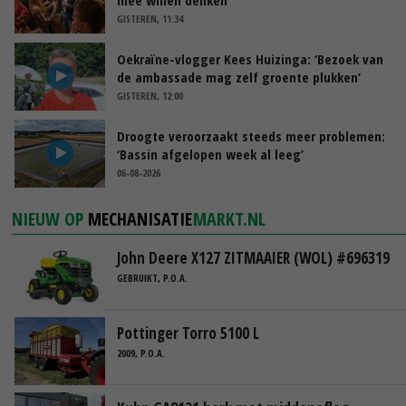
GISTEREN, 11:34
Oekraïne-vlogger Kees Huizinga: ‘Bezoek van
de ambassade mag zelf groente plukken’
GISTEREN, 12:00
Droogte veroorzaakt steeds meer problemen:
‘Bassin afgelopen week al leeg’
06-08-2026
NIEUW OP
MECHANISATIE
MARKT.NL
John Deere X127 ZITMAAIER (WOL) #696319
GEBRUIKT, P.O.A.
Pottinger Torro 5100 L
2009, P.O.A.