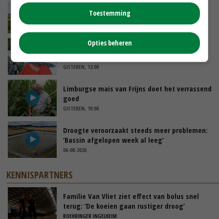
POAH!: John Deere 7730
Toestemming
VANDAAG, 10:00
Opties beheren
Oekraïne-vlogger Kees Huizinga: ‘Bezoek van
de ambassade mag zelf groente plukken’
GISTEREN, 12:00
Limburgse mais van Frijns doet het verrassend
goed
GISTEREN, 10:00
Droogte veroorzaakt steeds meer problemen:
‘Bassin afgelopen week al leeg’
06-08-2026
KENNISPARTNERS
Familie Van Vliet ziet effect van bolus snel
terug: ‘De koeien gaan rustiger droog’
BOEHRINGER INGELHEIM