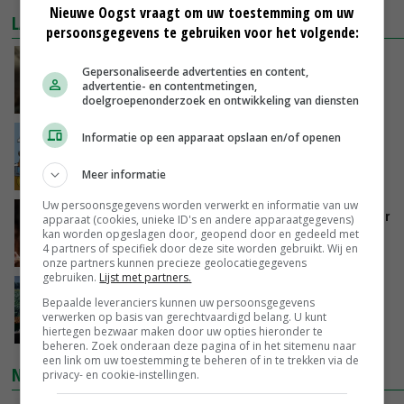
Nieuwe Oogst vraagt om uw toestemming om uw
LAATSTE NIEUWS
persoonsgegevens te gebruiken voor het volgende:
‘Samenwerking A-ware en Amalthea gaat
Gepersonaliseerde advertenties en content,
zorgen voor meer balans’
advertentie- en contentmetingen,
VANDAAG, 16:01
doelgroepenonderzoek en ontwikkeling van diensten
Informatie op een apparaat opslaan en/of openen
Internationale vraag naar geitenzuivel blijft
groot: Nederland in Europese top
Meer informatie
VANDAAG, 15:33
Uw persoonsgegevens worden verwerkt en informatie van uw
Vlaamse varkensstapel krimpt, pluimveesector
apparaat (cookies, unieke ID's en andere apparaatgegevens)
groeit door schaalvergroting
kan worden opgeslagen door, geopend door en gedeeld met
4 partners of specifiek door deze site worden gebruikt. Wij en
VANDAAG, 15:20
onze partners kunnen precieze geolocatiegegevens
gebruiken.
Lijst met partners.
‘Cijfer jezelf niet weg en doe vooral ook waar
Bepaalde leveranciers kunnen uw persoonsgegevens
je gelukkig van wordt’
verwerken op basis van gerechtvaardigd belang. U kunt
VANDAAG, 13:31
hiertegen bezwaar maken door uw opties hieronder te
beheren. Zoek onderaan deze pagina of in het sitemenu naar
een link om uw toestemming te beheren of in te trekken via de
NIEUWSTE VIDEO'S
privacy- en cookie-instellingen.