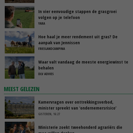
In vier eenvoudige stappen de grasgroei
volgen op je telefoon
YARA
Hoe haal je meer rendement uit gras? De
aanpak van Jennissen
FRIESLANDCAMPINA
Waar valt vandaag de meeste energiewinst te
behalen
DLV ADVIES
MEEST GELEZEN
Kamervragen over onttrekkingsverbod,
minister spreekt van ‘ondernemersrisico’
GISTEREN, 16:27
Ministerie zoekt tweehonderd agrariërs die
mee willen denken