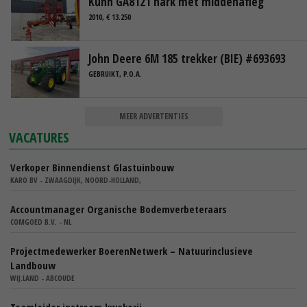
Kuhn GA8121 hark met middenafleg
2010, € 13.250
John Deere 6M 185 trekker (BIE) #693693
GEBRUIKT, P.O.A.
MEER ADVERTENTIES
VACATURES
Verkoper Binnendienst Glastuinbouw
KARO BV - ZWAAGDIJK, NOORD-HOLLAND,
Accountmanager Organische Bodemverbeteraars
COMGOED B.V. - NL
Projectmedewerker BoerenNetwerk – Natuurinclusieve
Landbouw
WIJ.LAND - ABCOUDE
Teamleider instroom kwekerij