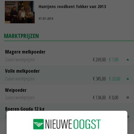
Huntjens roodbont fokker van 2013
07-01-2014
MARKTPRIJZEN
Magere melkpoeder
Zuivel weekprijzen
€ 269,00
€ 7,00
Volle melkpoeder
Zuivel weekprijzen
€ 345,00
€ 20,00
Weipoeder
Zuivel weekprijzen
€ 134,00
€ 0,00
Boeren Gouda 12 kg
Boerenkaas
€ 6,05
€ 0,00
MEER MARKTPRIJZEN