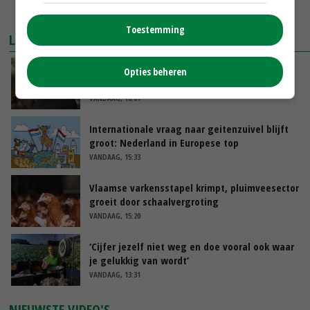
MEER MARKTPRIJZEN
Toestemming
LAATSTE NIEUWS
‘Samenwerking A-ware en Amalthea gaat
Opties beheren
zorgen voor meer balans’
VANDAAG, 16:01
Internationale vraag naar geitenzuivel blijft
groot: Nederland in Europese top
VANDAAG, 15:33
Vlaamse varkensstapel krimpt, pluimveesector
groeit door schaalvergroting
VANDAAG, 15:20
‘Cijfer jezelf niet weg en doe vooral ook waar
je gelukkig van wordt’
VANDAAG, 13:31
NIEUWSTE VIDEO'S