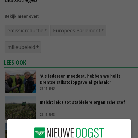
uitstootregels.
Bekijk meer over:
emissiereductie
Europees Parlement
milieubeleid
LEES OOK
'Als iedereen meedoet, hebben we helft
Drentse stikstofopgave al gehaald'
28-11-2023
Inzicht leidt tot stabielere organische stof
23-11-2023
VVD en BBB lijnrecht tegenover elkaar over
beleid in Brabant