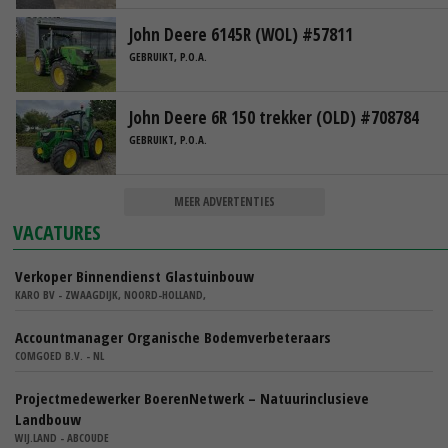
John Deere 6145R (WOL) #57811
GEBRUIKT, P.O.A.
John Deere 6R 150 trekker (OLD) #708784
GEBRUIKT, P.O.A.
MEER ADVERTENTIES
VACATURES
Verkoper Binnendienst Glastuinbouw
KARO BV - ZWAAGDIJK, NOORD-HOLLAND,
Accountmanager Organische Bodemverbeteraars
COMGOED B.V. - NL
Projectmedewerker BoerenNetwerk – Natuurinclusieve
Landbouw
WIJ.LAND - ABCOUDE