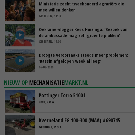
Ministerie zoekt tweehonderd agrariërs die
mee willen denken
GISTEREN, 11:34
Oekraïne-vlogger Kees Huizinga: ‘Bezoek van
de ambassade mag zelf groente plukken’
GISTEREN, 12:00
Droogte veroorzaakt steeds meer problemen:
‘Bassin afgelopen week al leeg’
06-08-2026
NIEUW OP
MECHANISATIE
MARKT.NL
Pottinger Torro 5100 L
2009, P.O.A.
Kverneland EG 100-300 (MAA) #690745
GEBRUIKT, P.O.A.