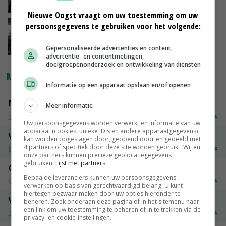
18-11-2023
Nieuwe Oogst vraagt om uw toestemming om uw
persoonsgegevens te gebruiken voor het volgende:
CowToilet verlaagt emissie van alle
stikstofgassen uit de stal
18-11-2023
Gepersonaliseerde advertenties en content,
advertentie- en contentmetingen,
doelgroepenonderzoek en ontwikkeling van diensten
MARKTPRIJZEN
Informatie op een apparaat opslaan en/of openen
Magere melkpoeder
Meer informatie
Zuivel NL
€ 269,00
€ 7,00
Uw persoonsgegevens worden verwerkt en informatie van uw
apparaat (cookies, unieke ID's en andere apparaatgegevens)
Vleeskuikens 2001-2600 gr
kan worden opgeslagen door, geopend door en gedeeld met
4 partners of specifiek door deze site worden gebruikt. Wij en
Barneveld
€ 1,09
~
€ 1,11
onze partners kunnen precieze geolocatiegegevens
gebruiken.
Lijst met partners.
Gerst
Bepaalde leveranciers kunnen uw persoonsgegevens
Groningen
€ 197,00
€ 2,00
verwerken op basis van gerechtvaardigd belang. U kunt
hiertegen bezwaar maken door uw opties hieronder te
Volle melkpoeder
beheren. Zoek onderaan deze pagina of in het sitemenu naar
een link om uw toestemming te beheren of in te trekken via de
Zuivel NL
€ 345,00
€ 20,00
privacy- en cookie-instellingen.