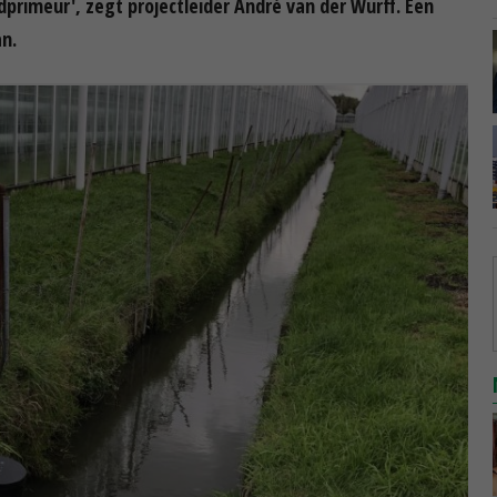
primeur', zegt projectleider André van der Wurff. Een
an.