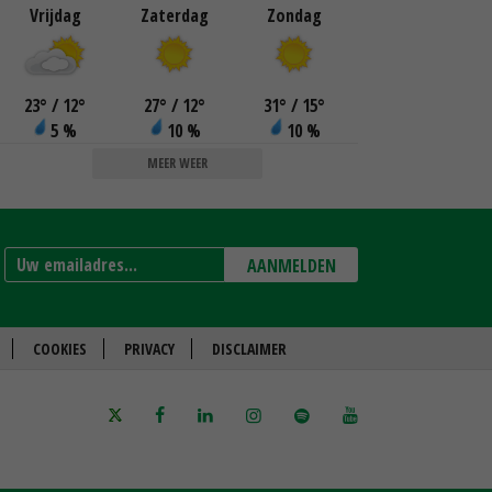
Vrijdag
Zaterdag
Zondag
23
°
/ 12
°
27
°
/ 12
°
31
°
/ 15
°
5 %
10 %
10 %
MEER WEER
AANMELDEN
COOKIES
PRIVACY
DISCLAIMER