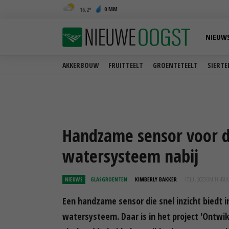
0 MM
16,2
NIEUW
AKKERBOUW
FRUITTEELT
GROENTETEELT
SIERTE
Handzame sensor voor de
watersysteem nabij
NIEUWS
GLASGROENTEN
KIMBERLY BAKKER
17 JUL 2023 OM 11:45
U
Een handzame sensor die snel inzicht biedt 
watersysteem. Daar is in het project 'Ontwi