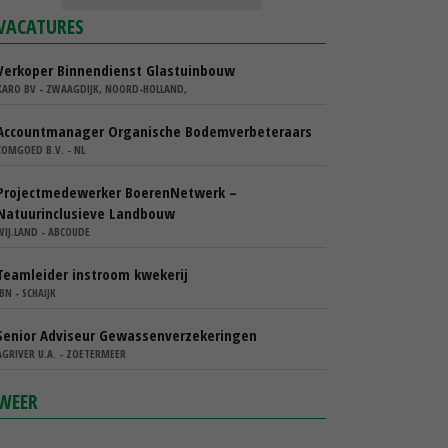
VACATURES
Verkoper Binnendienst Glastuinbouw
KARO BV - ZWAAGDIJK, NOORD-HOLLAND,
Accountmanager Organische Bodemverbeteraars
COMGOED B.V. - NL
Projectmedewerker BoerenNetwerk –
Natuurinclusieve Landbouw
WIJ.LAND - ABCOUDE
Teamleider instroom kwekerij
IBN - SCHAIJK
Senior Adviseur Gewassenverzekeringen
AGRIVER U.A. - ZOETERMEER
WEER