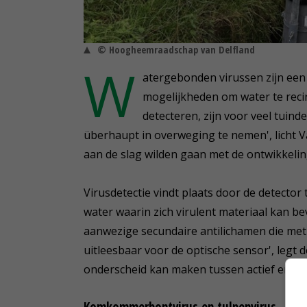
© Hoogheemraadschap van Delfland
W
atergebonden virussen zijn ee
mogelijkheden om water te reci
detecteren, zijn voor veel tuind
überhaupt in overweging te nemen', licht V
aan de slag wilden gaan met de ontwikkeli
Virusdetectie vindt plaats door de detector
water waarin zich virulent materiaal kan be
aanwezige secundaire antilichamen die met 
uitleesbaar voor de optische sensor', legt de
onderscheid kan maken tussen actief en inac
Komkommerbontvirus en tulpenvirus