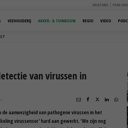
VACATURES
POAH-SHO
S
VEEHOUDERIJ
AKKER- & TUINBOUW
REGIO
VIDEO
PODC
ELT
tectie van virussen in
UR
in de aanwezigheid van pathogene virussen in het
kkeling virussensor' hard aan gewerkt. 'We zijn nog