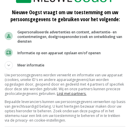
 komkommerbontvirus PlamV en het Tulpenvirus X
Nieuwe Oogst vraagt om uw toestemming om uw
eet en tranen gekost om het grote, bestaande
persoonsgegevens te gebruiken voor het volgende:
andzaam praktijkinstrument dat vrijwel realtime
Gepersonaliseerde advertenties en content, advertentie- en
Sendot Research. 'Voor het eerst maken we hierbij
contentmetingen, doelgroepenonderzoek en ontwikkeling van
he vezel van glas of kunststof die in de vorm van een
diensten
t mogelijk om signalen snel en betrouwbaar over grote
Informatie op een apparaat opslaan en/of openen
Meer informatie
van de virussensor al een wereldprimeur in handen
Uw persoonsgegevens worden verwerkt en informatie van uw apparaat
(cookies, unieke ID's en andere apparaatgegevens) kan worden
We moeten nog een regeneratiemethode ontwikkelen.
opgeslagen door, geopend door en gedeeld met 4 partners of specifiek
door deze site worden gebruikt. Wij en onze partners kunnen precieze
tector kunnen ontladen, zodat deze schoon is en kan
geolocatiegegevens gebruiken.
Lijst met partners.
 Daar is meer voor nodig dan een bakje met water',
Bepaalde leveranciers kunnen uw persoonsgegevens verwerken op basis
van gerechtvaardigd belang. U kunt hiertegen bezwaar maken door uw
opties hieronder te beheren. Zoek onderaan deze pagina of in het
sitemenu naar een link om uw toestemming te beheren of in te trekken
via de privacy- en cookie-instellingen.
ond, heeft de projectgroep, met steun van