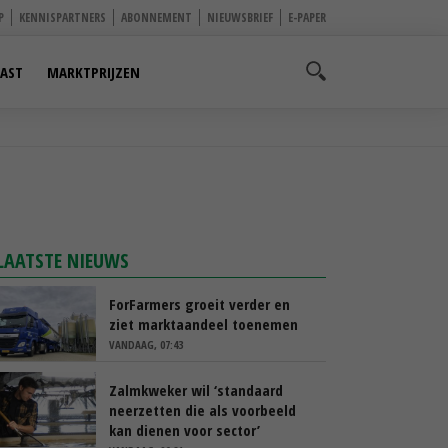
P
KENNISPARTNERS
ABONNEMENT
NIEUWSBRIEF
E-PAPER
AST
MARKTPRIJZEN
LAATSTE NIEUWS
ForFarmers groeit verder en
ziet marktaandeel toenemen
VANDAAG, 07:43
Zalmkweker wil ‘standaard
neerzetten die als voorbeeld
kan dienen voor sector’