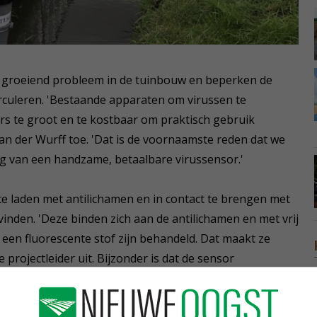
n groeiend probleem in de tuinbouw en beperken de
rculeren. 'Bestaande apparaten om virussen te
ers te groot en te kostbaar om praktisch gebruik
an der Wurff toe. 'Dat is de voornaamste reden dat we
ng van een handzame, betaalbare virussensor.'
 te laden met antilichamen en in contact te brengen met
vinden. 'Deze binden zich aan de antilichamen en met vrij
een fluorescente stof zijn behandeld. Dat maakt ze
 projectleider uit. Bijzonder is dat de sensor
tief virulent materiaal.