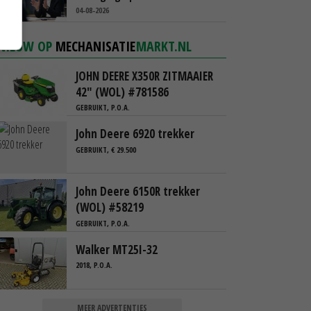
‘Verdienmodel van boeren blijft
04-08-2026
cruciaal’
NIEUW OP
MECHANISATIE
MARKT.NL
JOHN DEERE X350R ZITMAAIER
42" (WOL) #781586
GEBRUIKT, P.O.A.
John Deere 6920 trekker
GEBRUIKT, € 29.500
John Deere 6150R trekker
(WOL) #58219
GEBRUIKT, P.O.A.
Walker MT25I-32
2018, P.O.A.
MEER ADVERTENTIES