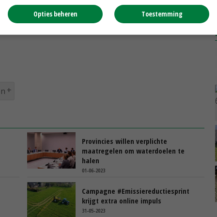
ouw Nederland, een aanvraag ingediend voor een
Opties beheren
Toestemming
bben goede hoop op groen licht. 'Aan het einde van het
we in elk geval in het voorjaar van 2024 de draad weer
en
e
Provincies willen verplichte
maatregelen om waterdoelen te
halen
01-06-2023
Campagne #Emissiereductiesprint
krijgt extra online impuls
31-05-2023