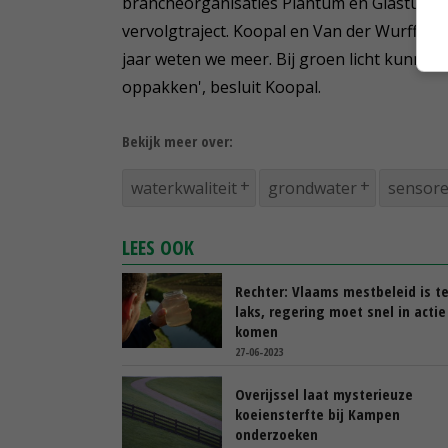
brancheorganisaties Plantum en Glastuinb
vervolgtraject. Koopal en Van der Wurff he
jaar weten we meer. Bij groen licht kunnen 
oppakken', besluit Koopal.
Bekijk meer over:
waterkwaliteit
grondwater
sensor
LEES OOK
Rechter: Vlaams mestbeleid is t
laks, regering moet snel in actie
komen
27-06-2023
Overijssel laat mysterieuze
koeiensterfte bij Kampen
onderzoeken