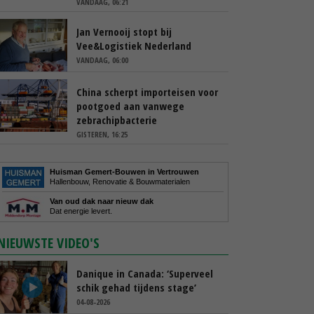
VANDAAG, 06:21
Jan Vernooij stopt bij
Vee&Logistiek Nederland
VANDAAG, 06:00
China scherpt importeisen voor
pootgoed aan vanwege
zebrachipbacterie
GISTEREN, 16:25
Huisman Gemert-Bouwen in Vertrouwen
Hallenbouw, Renovatie & Bouwmaterialen
Van oud dak naar nieuw dak
Dat energie levert.
NIEUWSTE VIDEO'S
Danique in Canada: ‘Superveel
schik gehad tijdens stage’
04-08-2026