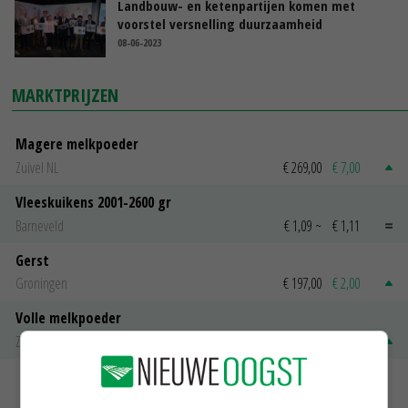
Landbouw- en ketenpartijen komen met
voorstel versnelling duurzaamheid
08-06-2023
MARKTPRIJZEN
Magere melkpoeder
Zuivel NL
€ 269,00
€ 7,00
Vleeskuikens 2001-2600 gr
Barneveld
€ 1,09
~
€ 1,11
Gerst
Groningen
€ 197,00
€ 2,00
Volle melkpoeder
Zuivel NL
€ 345,00
€ 20,00
MEER MARKTPRIJZEN