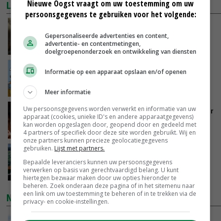
Nieuwe Oogst vraagt om uw toestemming om uw
LAATSTE NIEUWS
persoonsgegevens te gebruiken voor het volgende:
‘Samenwerking A-ware en Amalthea gaat
zorgen voor meer balans’
Gepersonaliseerde advertenties en content,
advertentie- en contentmetingen,
GISTEREN, 16:01
doelgroepenonderzoek en ontwikkeling van diensten
Internationale vraag naar geitenzuivel blijft
Informatie op een apparaat opslaan en/of openen
groot: Nederland in Europese top
GISTEREN, 15:33
Meer informatie
Uw persoonsgegevens worden verwerkt en informatie van uw
Vlaamse varkensstapel krimpt, pluimveesector
apparaat (cookies, unieke ID's en andere apparaatgegevens)
groeit door schaalvergroting
kan worden opgeslagen door, geopend door en gedeeld met
GISTEREN, 15:20
4 partners of specifiek door deze site worden gebruikt. Wij en
onze partners kunnen precieze geolocatiegegevens
gebruiken.
Lijst met partners.
‘Cijfer jezelf niet weg en doe vooral ook waar
je gelukkig van wordt’
Bepaalde leveranciers kunnen uw persoonsgegevens
verwerken op basis van gerechtvaardigd belang. U kunt
GISTEREN, 13:31
hiertegen bezwaar maken door uw opties hieronder te
beheren. Zoek onderaan deze pagina of in het sitemenu naar
een link om uw toestemming te beheren of in te trekken via de
NIEUWSTE VIDEO'S
privacy- en cookie-instellingen.
POAH!: John Deere 7730