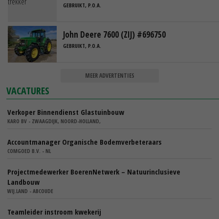
GEBRUIKT, P.O.A.
John Deere 7600 (ZIJ) #696750
GEBRUIKT, P.O.A.
MEER ADVERTENTIES
VACATURES
Verkoper Binnendienst Glastuinbouw
KARO BV - ZWAAGDIJK, NOORD-HOLLAND,
Accountmanager Organische Bodemverbeteraars
COMGOED B.V. - NL
Projectmedewerker BoerenNetwerk – Natuurinclusieve
Landbouw
WIJ.LAND - ABCOUDE
Teamleider instroom kwekerij