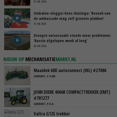
07-08-2026
Oekraïne-vlogger Kees Huizinga: ‘Bezoek van
de ambassade mag zelf groente plukken’
07-08-2026
Droogte veroorzaakt steeds meer problemen:
‘Bassin afgelopen week al leeg’
06-08-2026
NIEUW OP
MECHANISATIE
MARKT.NL
Maaidek 60D autoconnect (HIL) #27086
GEBRUIKT, € 4.200
JOHN DEERE 4066R COMPACTTREKKER (EMT)
#781277
GEBRUIKT, P.O.A.
Valtra G125 trekker