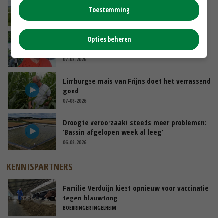
Toestemming
GISTEREN, 10:00
Opties beheren
Oekraïne-vlogger Kees Huizinga: ‘Bezoek van
de ambassade mag zelf groente plukken’
07-08-2026
Limburgse mais van Frijns doet het verrassend
goed
07-08-2026
Droogte veroorzaakt steeds meer problemen:
‘Bassin afgelopen week al leeg’
06-08-2026
KENNISPARTNERS
Familie Verduijn kiest opnieuw voor vaccinatie
tegen blauwtong
BOEHRINGER INGELHEIM