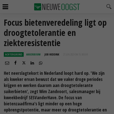
Focus bietenveredeling ligt op
droogtetolerantie en
ziekteresistentie
ACHTERGROND
AKKERBOUW
JOB HIDDINK
27 JUN 2023 OM 15:30
UUR
Het neerslagtekort in Nederland loopt hard op. 'We zijn
als kweker ervan bewust dat we vaker droge periodes
krijgen en werken daarom aan droogtetolerante
suikerbieten', zegt Wim Zandvoort, salesmanager bij
kweekbedrijf SESVanderHave. De focus van
bietenzaadfirma's ligt minder op een hoge
opbrengstpotentie, maar meer op droogtetolerantie en