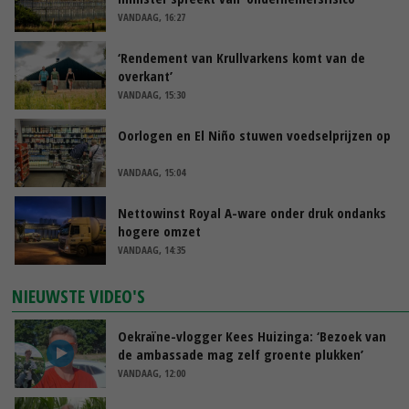
VANDAAG, 16:27
‘Rendement van Krullvarkens komt van de
overkant’
VANDAAG, 15:30
Oorlogen en El Niño stuwen voedselprijzen op
VANDAAG, 15:04
Nettowinst Royal A-ware onder druk ondanks
hogere omzet
VANDAAG, 14:35
NIEUWSTE VIDEO'S
Oekraïne-vlogger Kees Huizinga: ‘Bezoek van
de ambassade mag zelf groente plukken’
VANDAAG, 12:00