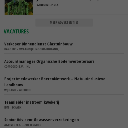
GEBRUIKT, P.O.A.
MEER ADVERTENTIES
VACATURES
Verkoper Binnendienst Glastuinbouw
KARO BV - ZWAAGDIJK, NOORD-HOLLAND,
Accountmanager Organische Bodemverbeteraars
COMGOED B.V. - NL
Projectmedewerker BoerenNetwerk – Natuurinclusieve
Landbouw
WIJ.LAND - ABCOUDE
Teamleider instroom kwekerij
IBN - SCHAIJK
Senior Adviseur Gewassenverzekeringen
AGRIVER U.A. - ZOETERMEER