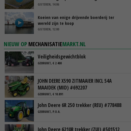
GISTEREN, 14:06
Koeien van enige drijvende boerderij ter
wereld zijn te koop
GISTEREN, 12:00
NIEUW OP
MECHANISATIE
MARKT.NL
Veiligheidsgewichtblok
GEBRUIKT, € 2.400
JOHN DEERE X590 ZITMAAIER INCL 54A
MAAIDEK (MID) #692207
GEBRUIKT, € 10.891
John Deere 6R 250 trekker (REU) #778488
GEBRUIKT, P.O.A.
John Deere 6210R trekker (ZUI) #501512