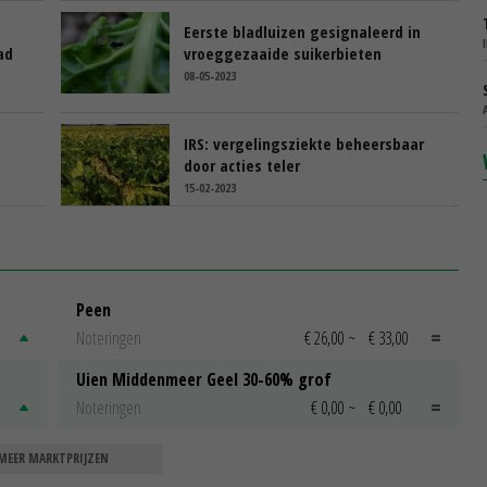
Eerste bladluizen gesignaleerd in
ad
vroeggezaaide suikerbieten
08-05-2023
IRS: vergelingsziekte beheersbaar
door acties teler
15-02-2023
Peen
Noteringen
€ 26,00
~
€ 33,00
Uien Middenmeer Geel 30-60% grof
Noteringen
€ 0,00
~
€ 0,00
MEER MARKTPRIJZEN