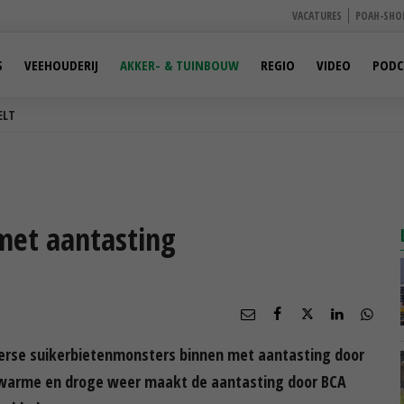
VACATURES
POAH-SHO
S
VEEHOUDERIJ
AKKER- & TUINBOUW
REGIO
VIDEO
PODC
ELT
met aantasting
iverse suikerbietenmonsters binnen met aantasting door
 warme en droge weer maakt de aantasting door BCA