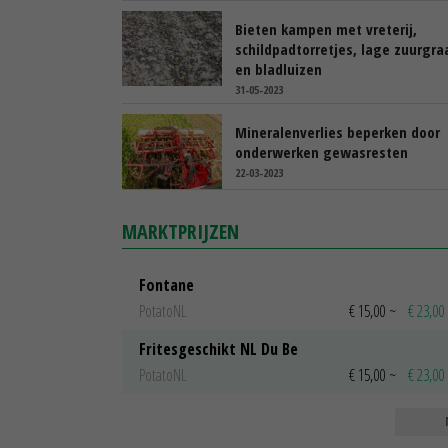
Bieten kampen met vreterij,
schildpadtorretjes, lage zuurgra
en bladluizen
31-05-2023
Mineralenverlies beperken door
onderwerken gewasresten
22-03-2023
MARKTPRIJZEN
Fontane
PotatoNL
€ 15,00
~
€ 23,00
Fritesgeschikt NL Du Be
PotatoNL
€ 15,00
~
€ 23,00