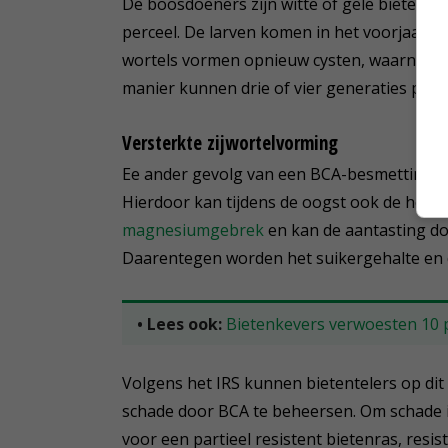
De boosdoeners zijn witte of gele bietency
perceel. De larven komen in het voorjaar ui
wortels vormen opnieuw cysten, waarna deze
manier kunnen drie of vier generaties per j
Versterkte zijwortelvorming
Ee ander gevolg van een BCA-besmetting is 
Hierdoor kan tijdens de oogst ook de hoev
magnesiumgebrek
en kan de aantasting d
Daarentegen worden het suikergehalte en d
• Lees ook:
Bietenkevers verwoesten 10 p
Volgens het IRS kunnen bietentelers op 
schade door BCA te beheersen. Om schade 
voor een partieel resistent bietenras, res