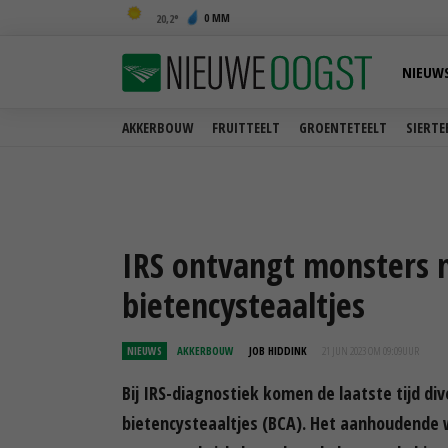
0 MM
20,2
NIEUW
AKKERBOUW
FRUITTEELT
GROENTETEELT
SIERTE
IRS ontvangt monsters 
bietencysteaaltjes
NIEUWS
AKKERBOUW
JOB HIDDINK
21 JUN 2023 OM 09:09
UUR
Bij IRS-diagnostiek komen de laatste tijd d
bietencysteaaltjes (BCA). Het aanhoudende