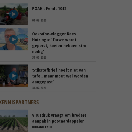
POAH!: Fendt 1042
01-08-2026
Oekraïne-vlogger Kees
Huizinga: ‘Tarwe wordt
geperst, koeien hebben stro
nodig’
31-07-2026
‘Stikstofbrief hoeft niet van
tafel, maar moet wel worden
aangepast’
31-07-2026
KENNISPARTNERS
Virusdruk vraagt om bredere
aanpak in pootaardappelen
HOLLAND FYTO