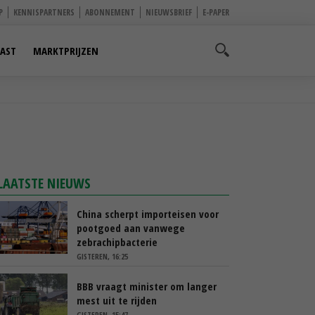
P
KENNISPARTNERS
ABONNEMENT
NIEUWSBRIEF
E-PAPER
AST
MARKTPRIJZEN
LAATSTE NIEUWS
China scherpt importeisen voor
pootgoed aan vanwege
zebrachipbacterie
GISTEREN, 16:25
BBB vraagt minister om langer
mest uit te rijden
GISTEREN, 15:47