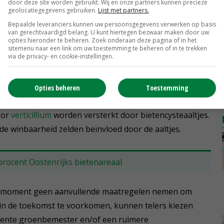
steaaltjes. Cysten kunnen jarenlang overleven op een
door deze site worden gebruikt. Wij en onze partners kunnen precieze
geolocatiegegevens gebruiken.
Lijst met partners.
t de cysten en dringen de bietenwortels binnen. Op de
Bepaalde leveranciers kunnen uw persoonsgegevens verwerken op basis
 cysten afrijpen en achterblijven in de bodem. Op die
van gerechtvaardigd belang. U kunt hiertegen bezwaar maken door uw
opties hieronder te beheren. Zoek onderaan deze pagina of in het
aar ontwikkelen.
sitemenu naar een link om uw toestemming te beheren of in te trekken
via de privacy- en cookie-instellingen.
een versterkte zijwortelvorming van suikerbieten.
Opties beheren
Toestemming
eelheid grondtarra toenemen. Verder ontstaat vaak
oor
verticillium
worden versterkt door bietencysteaaltjes.
e winbaarheid zelden beïnvloed door de aaltjes.
rocent Oostenrijks bietenareaal
dit moment geen aanvullende maatregelen nemen om
in de toekomst te voorkomen, kunnen telers kiezen
istente groenbemester en/of een ruimere