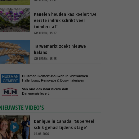
Panelen houden kas koeler: ‘De
eerste indruk schrikt veel
tuinders af’
GISTEREN, 15:27
Tarwemarkt zoekt nieuwe
balans
GISTEREN, 15:25
Huisman Gemert-Bouwen in Vertrouwen
Hallenbouw, Renovatie & Bouwmaterialen
Van oud dak naar nieuw dak
Dat energie levert.
NIEUWSTE VIDEO'S
Danique in Canada: ‘Superveel
schik gehad tijdens stage’
04-08-2026