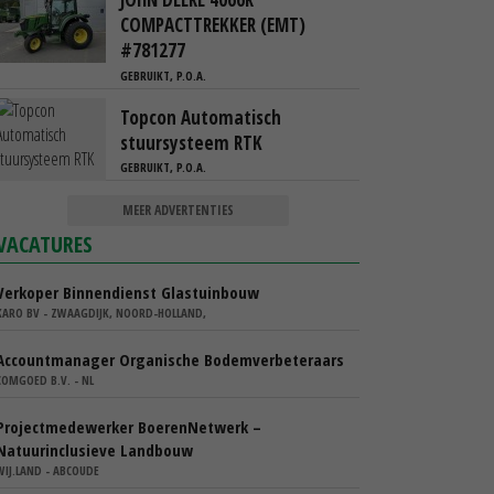
COMPACTTREKKER (EMT)
#781277
GEBRUIKT, P.O.A.
Topcon Automatisch
stuursysteem RTK
GEBRUIKT, P.O.A.
MEER ADVERTENTIES
VACATURES
Verkoper Binnendienst Glastuinbouw
KARO BV - ZWAAGDIJK, NOORD-HOLLAND,
Accountmanager Organische Bodemverbeteraars
COMGOED B.V. - NL
Projectmedewerker BoerenNetwerk –
Natuurinclusieve Landbouw
WIJ.LAND - ABCOUDE