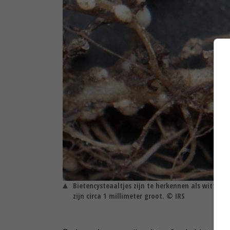
Bietencysteaaltjes zijn te herkennen als witte o
zijn circa 1 millimeter groot. © IRS