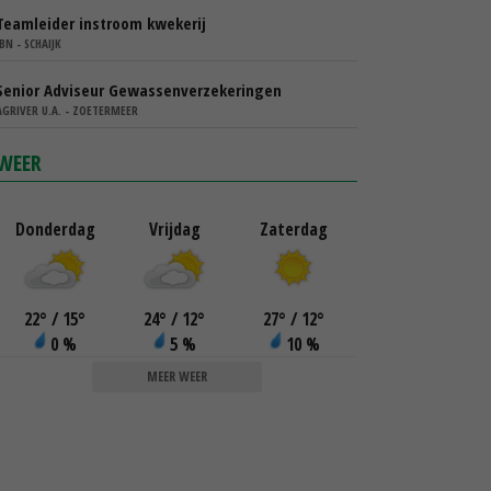
Teamleider instroom kwekerij
IBN - SCHAIJK
Senior Adviseur Gewassenverzekeringen
AGRIVER U.A. - ZOETERMEER
WEER
Donderdag
Vrijdag
Zaterdag
22
°
/ 15
°
24
°
/ 12
°
27
°
/ 12
°
0 %
5 %
10 %
MEER WEER