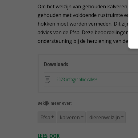
Om het welzijn van gehouden kalveren te v
gehouden met voldoende rustruimte en vervo
hokken moet worden vermeden. Dit zijn enk
advies van de Efsa. Deze beoordelingen ov
ondersteuning bij de herziening van de wet
Downloads
2023-infographic-calves
Bekijk meer over:
Efsa
kalveren
dierenwelzijn
LEES OOK