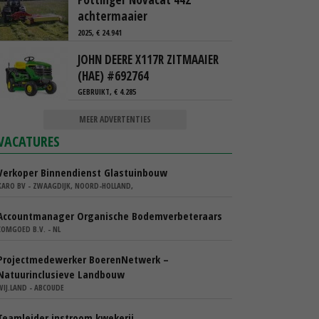
achtermaaier
2025, € 24.941
JOHN DEERE X117R ZITMAAIER
(HAE) #692764
GEBRUIKT, € 4.285
MEER ADVERTENTIES
VACATURES
Verkoper Binnendienst Glastuinbouw
KARO BV - ZWAAGDIJK, NOORD-HOLLAND,
Accountmanager Organische Bodemverbeteraars
COMGOED B.V. - NL
Projectmedewerker BoerenNetwerk –
Natuurinclusieve Landbouw
WIJ.LAND - ABCOUDE
Teamleider instroom kwekerij