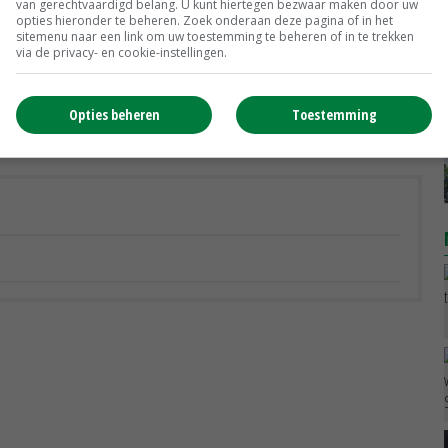
van gerechtvaardigd belang. U kunt hiertegen bezwaar maken door uw
erbeteren, moeten de dieren in kleine groepen worden
opties hieronder te beheren. Zoek onderaan deze pagina of in het
sitemenu naar een link om uw toestemming te beheren of in te trekken
rmbaar strooisel, terwijl het gebruik van individuele
via de privacy- en cookie-instellingen.
ele bevindingen van het laatste wetenschappelijke
er het welzijn van landbouwhuisdieren bieden
Opties beheren
Toestemming
geving wat betreft dierenwelzijn in de Europese Unie.