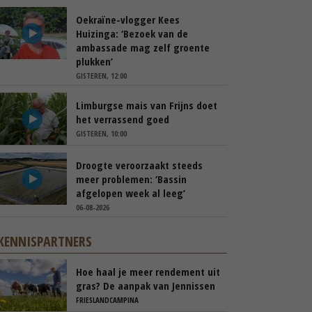
Oekraïne-vlogger Kees
Huizinga: ‘Bezoek van de
ambassade mag zelf groente
plukken’
GISTEREN, 12:00
Limburgse mais van Frijns doet
het verrassend goed
GISTEREN, 10:00
Droogte veroorzaakt steeds
meer problemen: ‘Bassin
afgelopen week al leeg’
06-08-2026
KENNISPARTNERS
Hoe haal je meer rendement uit
gras? De aanpak van Jennissen
FRIESLANDCAMPINA