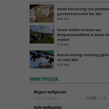
Ideale huisvesting voor pluimve
geredeneerd vanuit het dier
28-03-2023
Steeds minder residuen van
diergeneesmiddelen in dieren e
voedsel
23-02-2023
Brussel verlengt toelating glyfo
tot eind 2023
02-12-2022
MARKTPRIJZEN
Magere melkpoeder
Zuivel weekprijzen
€ 269,00
€ 7,00
Volle melkpoeder