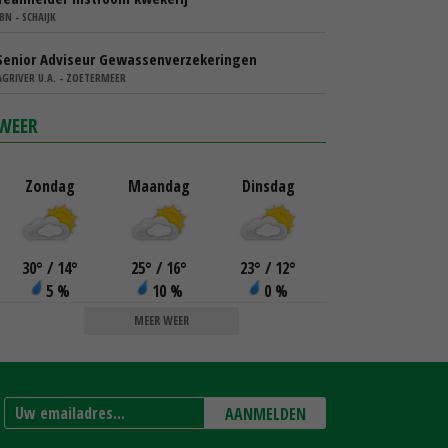
IBN - SCHAIJK
Senior Adviseur Gewassenverzekeringen
AGRIVER U.A. - ZOETERMEER
WEER
Zondag
Maandag
Dinsdag
30
°
/ 14
°
25
°
/ 16
°
23
°
/ 12
°
5 %
10 %
0 %
MEER WEER
AANMELDEN