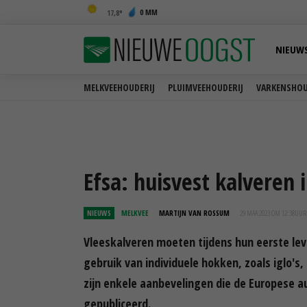
0 MM
17,8
NIEUW
MELKVEEHOUDERIJ
PLUIMVEEHOUDERIJ
VARKENSHOU
Efsa: huisvest kalveren
NIEUWS
MELKVEE
MARTIJN VAN ROSSUM
29 MAA 2023 OM 12:38
UUR
Vleeskalveren moeten tijdens hun eerste le
gebruik van individuele hokken, zoals iglo'
zijn enkele aanbevelingen die de Europese a
gepubliceerd.