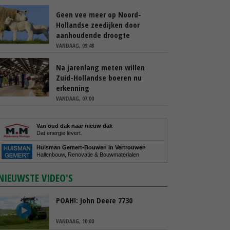
Geen vee meer op Noord-
Hollandse zeedijken door
aanhoudende droogte
VANDAAG, 09:48
Na jarenlang meten willen
Zuid-Hollandse boeren nu
erkenning
VANDAAG, 07:00
Van oud dak naar nieuw dak
Dat energie levert.
Huisman Gemert-Bouwen in Vertrouwen
Hallenbouw, Renovatie & Bouwmaterialen
NIEUWSTE VIDEO'S
POAH!: John Deere 7730
VANDAAG, 10:00