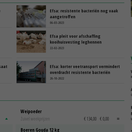
e
Efsa: resistente bacteriën nog vaak
aangetroffen
06-03-2023
Efsa pleit voor afschaffing
n
kooihuisvesting leghennen
22-02-2023
saat
Efsa: korter veetransport vermindert
overdracht resistente bacteriën
26-10-2022
Weipoeder
Zuivel weekprijzen
€ 134,00
€ 0,00
Boeren Gouda 12 kg