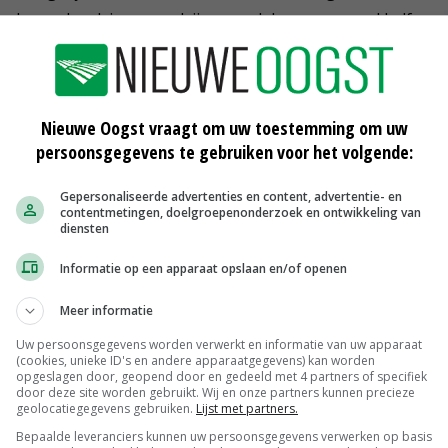
volgens de adviseurs welzijnsvoordelen voor zowel kalf
an dat kalveren met beperkt contact met hun moeder vaak
en zogen', verklaart de Efsa.
Nieuwe Oogst vraagt om uw toestemming om uw
de houderijsystemen die in de Europese Unie voor
persoonsgegevens te gebruiken voor het volgende:
lft van 2023 wordt een wetsvoorstel van de Europese
e heeft de Efsa om verschillende wetenschappelijke
Gepersonaliseerde advertenties en content, advertentie- en
contentmetingen, doelgroepenonderzoek en ontwikkeling van
dbouwhuisdieren in het kader van de boer-tot-
diensten
Informatie op een apparaat opslaan en/of openen
Meer informatie
d over het welzijn van varkens, vleeskuikens en
Uw persoonsgegevens worden verwerkt en informatie van uw apparaat
laatste hand wordt gelegd aan dierenwelzijnsadviezen
(cookies, unieke ID's en andere apparaatgegevens) kan worden
opgeslagen door, geopend door en gedeeld met 4 partners of specifiek
 Op 23 mei vindt een bijeenkomst plaats waarin de
door deze site worden gebruikt. Wij en onze partners kunnen precieze
geolocatiegegevens gebruiken.
Lijst met partners.
en en kwartels worden gepresenteerd.
Bepaalde leveranciers kunnen uw persoonsgegevens verwerken op basis