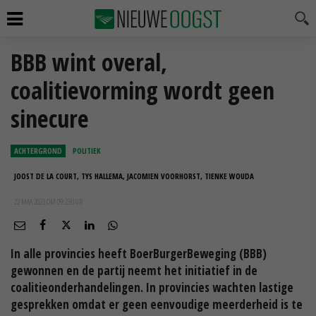
BBB wint overal,
coalitievorming wordt geen
sinecure
ACHTERGROND
POLITIEK
JOOST DE LA COURT, TYS HALLEMA, JACOMIEN VOORHORST, TIENKE WOUDA
22 MAA 2023 OM 09:23
UUR
In alle provincies heeft BoerBurgerBeweging (BBB)
gewonnen en de partij neemt het initiatief in de
coalitieonderhandelingen. In provincies wachten lastige
gesprekken omdat er geen eenvoudige meerderheid is te