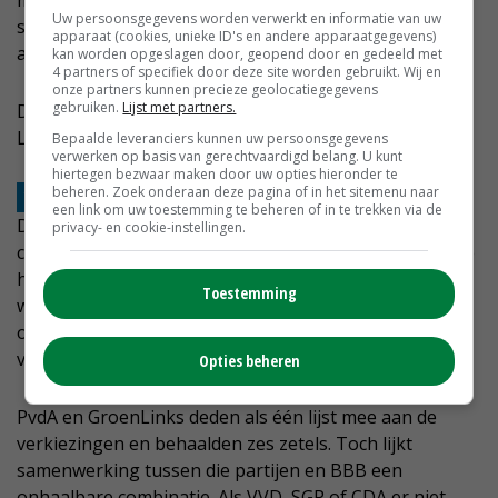
mogelijk. Anders zal het centrumrechtse blok
Uw persoonsgegevens worden verwerkt en informatie van uw
samenwerking moeten zoeken met minimaal twee
apparaat (cookies, unieke ID's en andere apparaatgegevens)
andere partijen.
kan worden opgeslagen door, geopend door en gedeeld met
4 partners of specifiek door deze site worden gebruikt. Wij en
onze partners kunnen precieze geolocatiegegevens
gebruiken.
Lijst met partners.
D66 is een logische kandidaat en bijvoorbeeld JA21 of
Lokaal Limburg lijken ook goede kans te maken.
Bepaalde leveranciers kunnen uw persoonsgegevens
verwerken op basis van gerechtvaardigd belang. U kunt
hiertegen bezwaar maken door uw opties hieronder te
beheren. Zoek onderaan deze pagina of in het sitemenu naar
Zeeland
een link om uw toestemming te beheren of in te trekken via de
De kans dat de provincie Zeeland een rechts-
privacy- en cookie-instellingen.
conservatieve coalitie krijgt is vrij groot. In de provincie
heeft de SGP al zijn vijf zetels in de Staten behouden,
Toestemming
wat een coalitie tussen BBB, SGP, VVD en CDA niet
onlogisch maakt. Samen hebben deze vier partijen 23
van de 39 zetels en dus een ruime meerderheid.
Opties beheren
PvdA en GroenLinks deden als één lijst mee aan de
verkiezingen en behaalden zes zetels. Toch lijkt
samenwerking tussen die partijen en BBB een
onhaalbare combinatie. Als VVD, SGP of CDA er niet