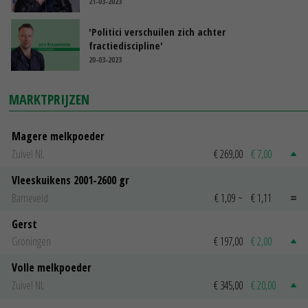
21-03-2023
'Politici verschuilen zich achter
fractiediscipline'
20-03-2023
MARKTPRIJZEN
Magere melkpoeder
Zuivel NL
€ 269,00
€ 7,00
Vleeskuikens 2001-2600 gr
Barneveld
€ 1,09
~
€ 1,11
Gerst
Groningen
€ 197,00
€ 2,00
Volle melkpoeder
Zuivel NL
€ 345,00
€ 20,00