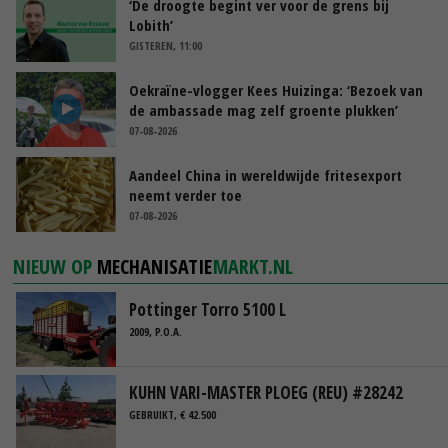
‘De droogte begint ver voor de grens bij
Lobith’
GISTEREN, 11:00
Oekraïne-vlogger Kees Huizinga: ‘Bezoek van
de ambassade mag zelf groente plukken’
07-08-2026
Aandeel China in wereldwijde fritesexport
neemt verder toe
07-08-2026
NIEUW OP
MECHANISATIE
MARKT.NL
Pottinger Torro 5100 L
2009, P.O.A.
KUHN VARI-MASTER PLOEG (REU) #28242
GEBRUIKT, € 42.500