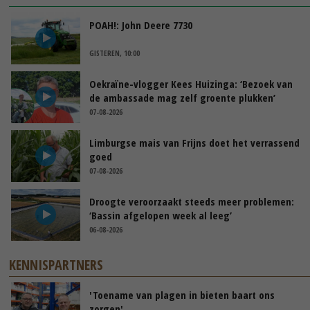
POAH!: John Deere 7730
GISTEREN, 10:00
Oekraïne-vlogger Kees Huizinga: ‘Bezoek van
de ambassade mag zelf groente plukken’
07-08-2026
Limburgse mais van Frijns doet het verrassend
goed
07-08-2026
Droogte veroorzaakt steeds meer problemen:
‘Bassin afgelopen week al leeg’
06-08-2026
KENNISPARTNERS
'Toename van plagen in bieten baart ons
zorgen'