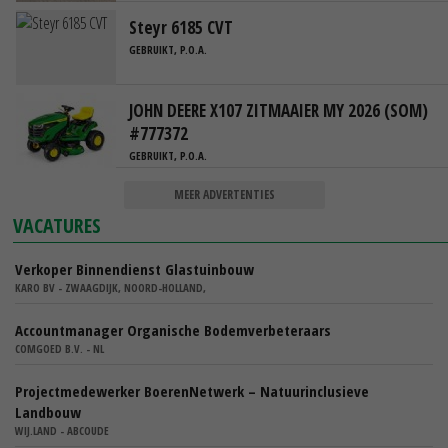
Steyr 6185 CVT
GEBRUIKT, P.O.A.
JOHN DEERE X107 ZITMAAIER MY 2026 (SOM)
#777372
GEBRUIKT, P.O.A.
MEER ADVERTENTIES
VACATURES
Verkoper Binnendienst Glastuinbouw
KARO BV - ZWAAGDIJK, NOORD-HOLLAND,
Accountmanager Organische Bodemverbeteraars
COMGOED B.V. - NL
Projectmedewerker BoerenNetwerk – Natuurinclusieve
Landbouw
WIJ.LAND - ABCOUDE