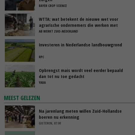
BAYER CROP SCIENCE
WTTA: wat betekent de nieuwe wet voor
agrarische ondernemers die werken met
uitzendkrachten?
AB WERKT ZUID-NEDERLAND
Investeren in Nederlandse landbouwgrond
RPC
Opbrengst mais wordt veel eerder bepaald
dan tot nu toe gedacht
YARA
MEEST GELEZEN
Na jarenlang meten willen Zuid-Hollandse
boeren nu erkenning
GISTEREN, 07:00