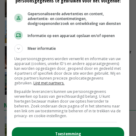
persoonsgegevens te gebruiken voor het volgende:
zorgen voor meer balans’
VANDAAG, 16:01
Gepersonaliseerde advertenties en content,
advertentie- en contentmetingen,
doelgroepenonderzoek en ontwikkeling van diensten
Internationale vraag naar geitenzuivel blijft
groot: Nederland in Europese top
Informatie op een apparaat opslaan en/of openen
VANDAAG, 15:33
Meer informatie
Vlaamse varkensstapel krimpt, pluimveesector
groeit door schaalvergroting
Uw persoonsgegevens worden verwerkt en informatie van uw
apparaat (cookies, unieke ID's en andere apparaatgegevens)
VANDAAG, 15:20
kan worden opgeslagen door, geopend door en gedeeld met
4 partners of specifiek door deze site worden gebruikt. Wij en
‘Cijfer jezelf niet weg en doe vooral ook waar
onze partners kunnen precieze geolocatiegegevens
gebruiken.
Lijst met partners.
je gelukkig van wordt’
VANDAAG, 13:31
Bepaalde leveranciers kunnen uw persoonsgegevens
verwerken op basis van gerechtvaardigd belang. U kunt
hiertegen bezwaar maken door uw opties hieronder te
NIEUWSTE VIDEO'S
beheren. Zoek onderaan deze pagina of in het sitemenu naar
een link om uw toestemming te beheren of in te trekken via de
privacy- en cookie-instellingen.
POAH!: John Deere 7730
VANDAAG, 10:00
Toestemming