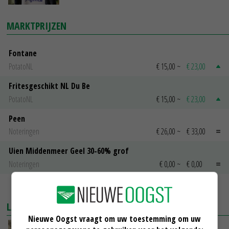
MARKTPRIJZEN
Fontane
PotatoNL
€ 15,00
~
€ 23,00
Fritesgeschikt NL Du Be
PotatoNL
€ 15,00
~
€ 23,00
Peen
Noteringen
€ 26,00
~
€ 33,00
Uien Middenmeer Geel 30-60% grof
Noteringen
€ 0,00
~
€ 0,00
MEER MARKTPRIJZEN
LAATSTE NIEUWS
Nieuwe Oogst vraagt om uw toestemming om uw
‘Samenwerking A-ware en Amalthea gaat