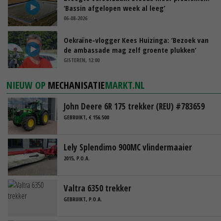
‘Bassin afgelopen week al leeg’
06-08-2026
Oekraïne-vlogger Kees Huizinga: ‘Bezoek van
de ambassade mag zelf groente plukken’
GISTEREN, 12:00
NIEUW OP
MECHANISATIE
MARKT.NL
John Deere 6R 175 trekker (REU) #783659
GEBRUIKT, € 156.500
Lely Splendimo 900MC vlindermaaier
2015, P.O.A.
Valtra 6350 trekker
GEBRUIKT, P.O.A.