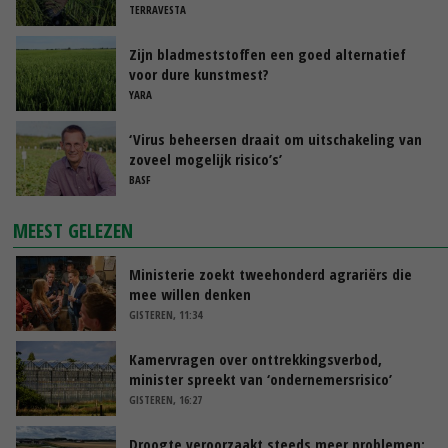
TERRAVESTA
Zijn bladmeststoffen een goed alternatief
voor dure kunstmest?
YARA
‘Virus beheersen draait om uitschakeling van
zoveel mogelijk risico’s’
BASF
MEEST GELEZEN
Ministerie zoekt tweehonderd agrariërs die
mee willen denken
GISTEREN, 11:34
Kamervragen over onttrekkingsverbod,
minister spreekt van ‘ondernemersrisico’
GISTEREN, 16:27
Droogte veroorzaakt steeds meer problemen: