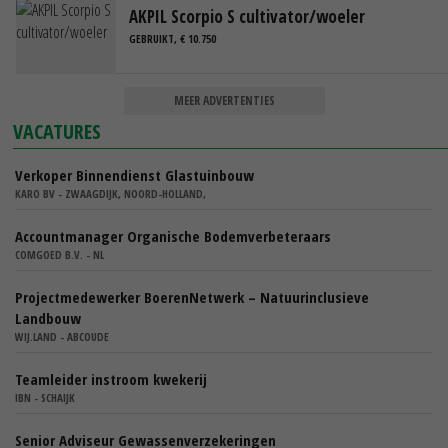
AKPIL Scorpio S cultivator/woeler
GEBRUIKT, € 10.750
MEER ADVERTENTIES
VACATURES
Verkoper Binnendienst Glastuinbouw
KARO BV - ZWAAGDIJK, NOORD-HOLLAND,
Accountmanager Organische Bodemverbeteraars
COMGOED B.V. - NL
Projectmedewerker BoerenNetwerk – Natuurinclusieve
Landbouw
WIJ.LAND - ABCOUDE
Teamleider instroom kwekerij
IBN - SCHAIJK
Senior Adviseur Gewassenverzekeringen