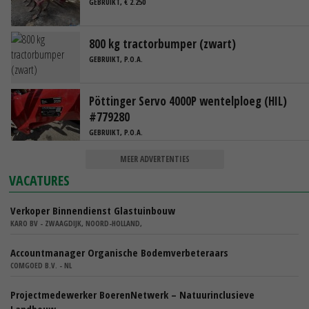
GEBRUIKT, € 2.250
800 kg tractorbumper (zwart)
GEBRUIKT, P.O.A.
Pöttinger Servo 4000P wentelploeg (HIL)
#779280
GEBRUIKT, P.O.A.
MEER ADVERTENTIES
VACATURES
Verkoper Binnendienst Glastuinbouw
KARO BV - ZWAAGDIJK, NOORD-HOLLAND,
Accountmanager Organische Bodemverbeteraars
COMGOED B.V. - NL
Projectmedewerker BoerenNetwerk – Natuurinclusieve