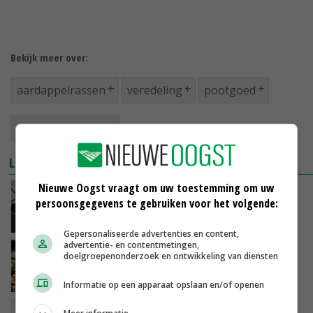
Bekijk meer over:
aardappelrassen
veredeling
pootgoed
tafelaardappelen
LEES OOK
Nieuwe Oogst vraagt om uw toestemming om uw
Semagri heeft antwoord op nieuwe fysio
persoonsgegevens te gebruiken voor het volgende:
wratziekte
15-11-2022
Gepersonaliseerde advertenties en content,
advertentie- en contentmetingen,
Geleidelijk hoger resistentieniveau in
doelgroepenonderzoek en ontwikkeling van diensten
rassenpakket
11-11-2022
Informatie op een apparaat opslaan en/of openen
Aardappelrassen nog niet voldoende