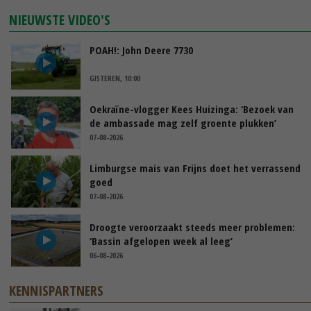
NIEUWSTE VIDEO'S
POAH!: John Deere 7730
GISTEREN, 10:00
Oekraïne-vlogger Kees Huizinga: ‘Bezoek van
de ambassade mag zelf groente plukken’
07-08-2026
Limburgse mais van Frijns doet het verrassend
goed
07-08-2026
Droogte veroorzaakt steeds meer problemen:
‘Bassin afgelopen week al leeg’
06-08-2026
KENNISPARTNERS