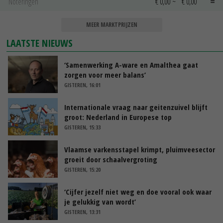
Noteringen
€ 0,00
~
€ 0,00
MEER MARKTPRIJZEN
LAATSTE NIEUWS
‘Samenwerking A-ware en Amalthea gaat
zorgen voor meer balans’
GISTEREN, 16:01
Internationale vraag naar geitenzuivel blijft
groot: Nederland in Europese top
GISTEREN, 15:33
Vlaamse varkensstapel krimpt, pluimveesector
groeit door schaalvergroting
GISTEREN, 15:20
‘Cijfer jezelf niet weg en doe vooral ook waar
je gelukkig van wordt’
GISTEREN, 13:31