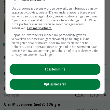
Meer informatie
bestand tegen hitte en droogte
Uw persoonsgegevens worden verwerkt en informatie van uw
05-10-2022
apparaat (cookies, unieke ID's en andere apparaatgegevens)
kan worden opgeslagen door, geopend door en gedeeld met
Zoeken naar stabiele aardappelrassen met
4 partners of specifiek door deze site worden gebruikt. Wij en
onze partners kunnen precieze geolocatiegegevens
lage input
gebruiken.
Lijst met partners.
09-08-2022
Bepaalde leveranciers kunnen uw persoonsgegevens
verwerken op basis van gerechtvaardigd belang. U kunt
hiertegen bezwaar maken door uw opties hieronder te
MARKTPRIJZEN
beheren. Zoek onderaan deze pagina of in het sitemenu naar
een link om uw toestemming te beheren of in te trekken via de
privacy- en cookie-instellingen.
Fontane
PotatoNL
€ 15,00
~
€ 23,00
Toestemming
Fritesgeschikt NL Du Be
PotatoNL
€ 15,00
~
€ 23,00
Opties beheren
Peen
Noteringen
€ 26,00
~
€ 33,00
Uien Middenmeer Geel 30-60% grof