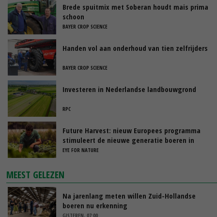
Brede spuitmix met Soberan houdt mais prima
schoon
BAYER CROP SCIENCE
Handen vol aan onderhoud van tien zelfrijders
BAYER CROP SCIENCE
Investeren in Nederlandse landbouwgrond
RPC
Future Harvest: nieuw Europees programma
stimuleert de nieuwe generatie boeren in
Nederland
EYE FOR NATURE
MEEST GELEZEN
Na jarenlang meten willen Zuid-Hollandse
boeren nu erkenning
GISTEREN, 07:00