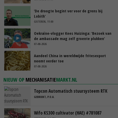
‘De droogte begint ver voor de grens bij
Lobith’
GISTEREN, 11:00
Oekraïne-vlogger Kees Huizinga: ‘Bezoek van
de ambassade mag zelf groente plukken’
07-08-2026
Aandeel China in wereldwijde fritesexport
neemt verder toe
07-08-2026
NIEUW OP
MECHANISATIE
MARKT.NL
Topcon Automatisch stuursysteem RTK
GEBRUIKT, P.O.A.
Wifo KS300 cultivator (HAE) #781087