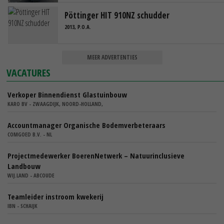
Pöttinger HIT 910NZ schudder
2013, P.O.A.
MEER ADVERTENTIES
VACATURES
Verkoper Binnendienst Glastuinbouw
KARO BV - ZWAAGDIJK, NOORD-HOLLAND,
Accountmanager Organische Bodemverbeteraars
COMGOED B.V. - NL
Projectmedewerker BoerenNetwerk – Natuurinclusieve
Landbouw
WIJ.LAND - ABCOUDE
Teamleider instroom kwekerij
IBN - SCHAIJK