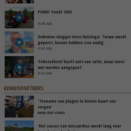
POAH!: Fendt 1042
01-08-2026
Oekraïne-vlogger Kees Huizinga: ‘Tarwe wordt
geperst, koeien hebben stro nodig’
31-07-2026
‘Stikstofbrief hoeft niet van tafel, maar moet
wel worden aangepast’
31-07-2026
KENNISPARTNERS
'Toename van plagen in bieten baart ons
zorgen'
BAYER CROP SCIENCE
'Het succes van miscanthus wordt lang voor