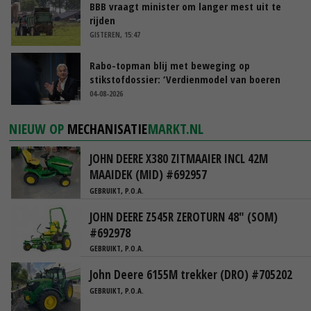
BBB vraagt minister om langer mest uit te
rijden
GISTEREN, 15:47
Rabo-topman blij met beweging op
stikstofdossier: ‘Verdienmodel van boeren
blijft cruciaal’
04-08-2026
NIEUW OP
MECHANISATIE
MARKT.NL
JOHN DEERE X380 ZITMAAIER INCL 42M
MAAIDEK (MID) #692957
GEBRUIKT, P.O.A.
JOHN DEERE Z545R ZEROTURN 48" (SOM)
#692978
GEBRUIKT, P.O.A.
John Deere 6155M trekker (DRO) #705202
GEBRUIKT, P.O.A.