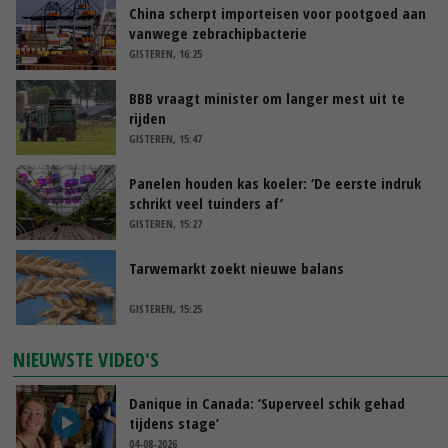
China scherpt importeisen voor pootgoed aan
vanwege zebrachipbacterie
GISTEREN, 16:25
BBB vraagt minister om langer mest uit te
rijden
GISTEREN, 15:47
Panelen houden kas koeler: ‘De eerste indruk
schrikt veel tuinders af’
GISTEREN, 15:27
Tarwemarkt zoekt nieuwe balans
GISTEREN, 15:25
NIEUWSTE VIDEO'S
Danique in Canada: ‘Superveel schik gehad
tijdens stage’
04-08-2026