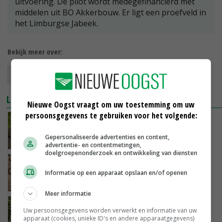
uitvoering. De pilot wordt medegefinancierd met
middelen uit BO Akkerbouw. Er ligt een proefveld in
het Limburgse Jabeek.
Bekijk meer over:
droogteresistentie
aardappelrassen
LEES OOK
Nieuwe Oogst vraagt om uw toestemming om uw
persoonsgegevens te gebruiken voor het volgende:
Bodembacteriën helpen planten bij
droogtestress
Gepersonaliseerde advertenties en content,
05-10-2021
advertentie- en contentmetingen,
doelgroepenonderzoek en ontwikkeling van diensten
Veldproef maisvariëteiten met
droogtetolerantie
Informatie op een apparaat opslaan en/of openen
16-05-2020
Meer informatie
Onderzoekers verbeteren droogteresistentie
Uw persoonsgegevens worden verwerkt en informatie van uw
via DNA
apparaat (cookies, unieke ID's en andere apparaatgegevens)