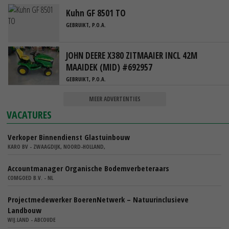
Kuhn GF 8501 TO
GEBRUIKT, P.O.A.
JOHN DEERE X380 ZITMAAIER INCL 42M
MAAIDEK (MID) #692957
GEBRUIKT, P.O.A.
MEER ADVERTENTIES
VACATURES
Verkoper Binnendienst Glastuinbouw
KARO BV - ZWAAGDIJK, NOORD-HOLLAND,
Accountmanager Organische Bodemverbeteraars
COMGOED B.V. - NL
Projectmedewerker BoerenNetwerk – Natuurinclusieve
Landbouw
WIJ.LAND - ABCOUDE