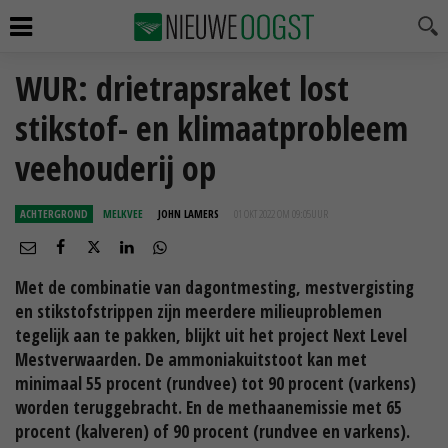
WUR: drietrapsraket lost
stikstof- en klimaatprobleem
veehouderij op
ACHTERGROND
MELKVEE
JOHN LAMERS
01 OKT 2022 OM 09:05
UUR
Met de combinatie van dagontmesting, mestvergisting
en stikstofstrippen zijn meerdere milieuproblemen
tegelijk aan te pakken, blijkt uit het project Next Level
Mestverwaarden. De ammoniakuitstoot kan met
minimaal 55 procent (rundvee) tot 90 procent (varkens)
worden teruggebracht. En de methaanemissie met 65
procent (kalveren) of 90 procent (rundvee en varkens).