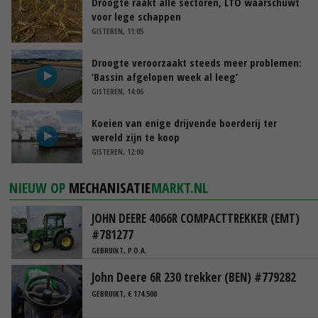
Droogte raakt alle sectoren, LTO waarschuwt
voor lege schappen
GISTEREN, 11:05
Droogte veroorzaakt steeds meer problemen:
‘Bassin afgelopen week al leeg’
GISTEREN, 14:06
Koeien van enige drijvende boerderij ter
wereld zijn te koop
GISTEREN, 12:00
NIEUW OP
MECHANISATIE
MARKT.NL
JOHN DEERE 4066R COMPACTTREKKER (EMT)
#781277
GEBRUIKT, P.O.A.
John Deere 6R 230 trekker (BEN) #779282
GEBRUIKT, € 174.500