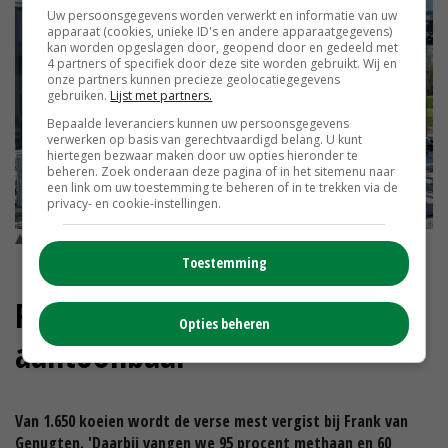
Uw persoonsgegevens worden verwerkt en informatie van uw
apparaat (cookies, unieke ID's en andere apparaatgegevens)
kan worden opgeslagen door, geopend door en gedeeld met
4 partners of specifiek door deze site worden gebruikt. Wij en
onze partners kunnen precieze geolocatiegegevens
gebruiken.
Lijst met partners.
Bepaalde leveranciers kunnen uw persoonsgegevens
verwerken op basis van gerechtvaardigd belang. U kunt
hiertegen bezwaar maken door uw opties hieronder te
beheren. Zoek onderaan deze pagina of in het sitemenu naar
een link om uw toestemming te beheren of in te trekken via de
privacy- en cookie-instellingen.
Frank van Genugten © Eigen Foto
Toestemming
Reductie stikstof en methaan
Opties beheren
aantoonbaar
Van 1.650 koeien wordt de verse mest vergist bij Frank van
Genugten. 'Daarbij vangen we 95 procent methaan en 60