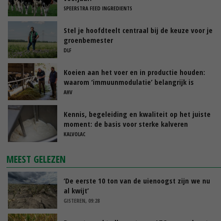
SPEERSTRA FEED INGREDIENTS
Stel je hoofdteelt centraal bij de keuze voor je
groenbemester
DLF
Koeien aan het voer en in productie houden:
waarom ‘immuunmodulatie’ belangrijk is
tijdens de transitieperiode
AHV
Kennis, begeleiding en kwaliteit op het juiste
moment: de basis voor sterke kalveren
KALVOLAC
MEEST GELEZEN
‘De eerste 10 ton van de uienoogst zijn we nu
al kwijt’
GISTEREN, 09:28