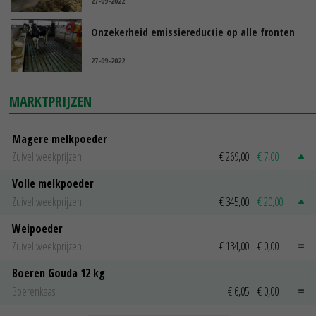
27-09-2022
Onzekerheid emissiereductie op alle fronten
27-09-2022
MARKTPRIJZEN
Magere melkpoeder
Zuivel weekprijzen
€ 269,00
€ 7,00
Volle melkpoeder
Zuivel weekprijzen
€ 345,00
€ 20,00
Weipoeder
Zuivel weekprijzen
€ 134,00
€ 0,00
Boeren Gouda 12 kg
Boerenkaas
€ 6,05
€ 0,00