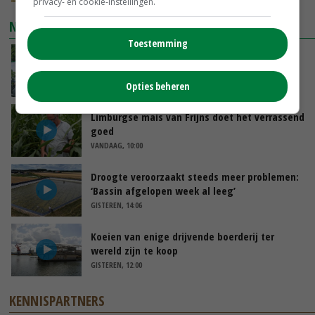
privacy- en cookie-instellingen.
NIEUWSTE VIDEO'S
Toestemming
Oekraïne-vlogger Kees Huizinga: ‘Bezoek van
de ambassade mag zelf groente plukken’
Opties beheren
VANDAAG, 12:00
Limburgse mais van Frijns doet het verrassend
goed
VANDAAG, 10:00
Droogte veroorzaakt steeds meer problemen:
‘Bassin afgelopen week al leeg’
GISTEREN, 14:06
Koeien van enige drijvende boerderij ter
wereld zijn te koop
GISTEREN, 12:00
KENNISPARTNERS