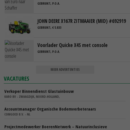
GEBRUIKT, P.O.A.
JOHN DEERE X167R ZITMAAIER (MID) #692919
GEBRUIKT, € 5.833
Voorlader Quicke X4S met console
GEBRUIKT, P.O.A.
MEER ADVERTENTIES
VACATURES
Verkoper Binnendienst Glastuinbouw
KARO BV - ZWAAGDIJK, NOORD-HOLLAND,
Accountmanager Organische Bodemverbeteraars
COMGOED B.V. - NL
Projectmedewerker BoerenNetwerk – Natuurinclusieve