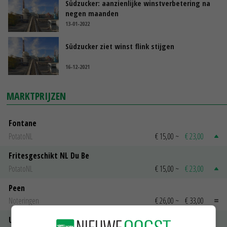
Südzucker: aanzienlijke winstverbetering na
negen maanden
13-01-2022
Südzucker ziet winst flink stijgen
16-12-2021
MARKTPRIJZEN
Fontane
PotatoNL
€ 15,00
~
€ 23,00
Fritesgeschikt NL Du Be
PotatoNL
€ 15,00
~
€ 23,00
Peen
Noteringen
€ 26,00
~
€ 33,00
Uien Middenmeer Geel 30-60% grof