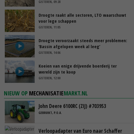
GISTEREN, 09:28
Droogte raakt alle sectoren, LTO waarschuwt
voor lege schappen
GISTEREN, 11:05
Droogte veroorzaakt steeds meer problemen:
‘Bassin afgelopen week al leeg’
GISTEREN, 14:06
Koeien van enige drijvende boerderij ter
wereld zijn te koop
GISTEREN, 12:00
NIEUW OP
MECHANISATIE
MARKT.NL
John Deere 6100RC (ZIJ) #703953
GEBRUIKT, P.O.A.
Verloopadapter van Euro naar Schaffer