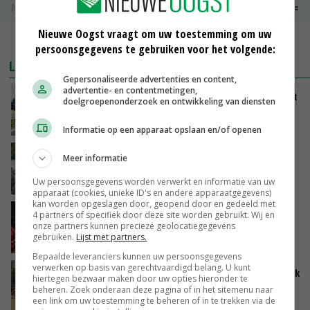
Noteringen
€ 0,00
~
€ 0,00
Nieuwe Oogst vraagt om uw toestemming om uw
MEER MARKTPRIJZEN
persoonsgegevens te gebruiken voor het volgende:
LAATSTE NIEUWS
Gepersonaliseerde advertenties en content,
advertentie- en contentmetingen,
LTO en NAJK roepen leden op Brabants protest
doelgroepenonderzoek en ontwikkeling van diensten
te steunen
VANDAAG, 12:29
Informatie op een apparaat opslaan en/of openen
Oekraïne-vlogger Kees Huizinga: ‘Bezoek van
Meer informatie
de ambassade mag zelf groente plukken’
Uw persoonsgegevens worden verwerkt en informatie van uw
VANDAAG, 12:00
apparaat (cookies, unieke ID's en andere apparaatgegevens)
kan worden opgeslagen door, geopend door en gedeeld met
Ministerie zoekt tweehonderd agrariërs die
4 partners of specifiek door deze site worden gebruikt. Wij en
onze partners kunnen precieze geolocatiegegevens
mee willen denken
gebruiken.
Lijst met partners.
VANDAAG, 11:34
Bepaalde leveranciers kunnen uw persoonsgegevens
verwerken op basis van gerechtvaardigd belang. U kunt
Droogte zet Britse melkveehouderij onder druk
hiertegen bezwaar maken door uw opties hieronder te
beheren. Zoek onderaan deze pagina of in het sitemenu naar
een link om uw toestemming te beheren of in te trekken via de
VANDAAG, 11:04